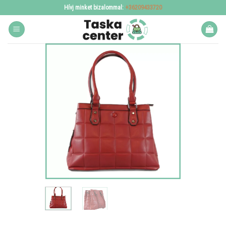
Skip
Hívj minket bizalommal:
+36209433720
to
content