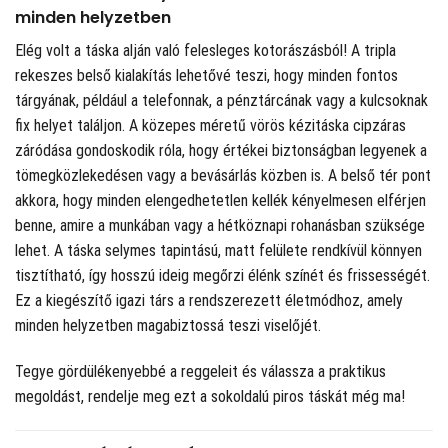
minden helyzetben
Elég volt a táska alján való felesleges kotorászásból! A tripla
rekeszes belső kialakítás lehetővé teszi, hogy minden fontos
tárgyának, például a telefonnak, a pénztárcának vagy a kulcsoknak
fix helyet találjon. A közepes méretű vörös kézitáska cipzáras
záródása gondoskodik róla, hogy értékei biztonságban legyenek a
tömegközlekedésen vagy a bevásárlás közben is. A belső tér pont
akkora, hogy minden elengedhetetlen kellék kényelmesen elférjen
benne, amire a munkában vagy a hétköznapi rohanásban szüksége
lehet. A táska selymes tapintású, matt felülete rendkívül könnyen
tisztítható, így hosszú ideig megőrzi élénk színét és frissességét.
Ez a kiegészítő igazi társ a rendszerezett életmódhoz, amely
minden helyzetben magabiztossá teszi viselőjét.
Tegye gördülékenyebbé a reggeleit és válassza a praktikus
megoldást, rendelje meg ezt a sokoldalú piros táskát még ma!