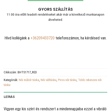
GYORS SZÁLLÍTÁS
11:00 óra előtt leadott rendeléseket akár már a következő munkanapon
átveheted.
Hívd kollégánk a
+36209433720
telefonszámon, ha kérdésed van.
Cikkszám:
BHTS1717_RED
Kategóriák:
Női műbőr táska
,
Női válltáska
,
Piros női táska
,
Több rekeszes női
táska
LEÍRÁS
Vigyen egy kis színt és rendszert a mindennapjaiba ezzel a vibráló