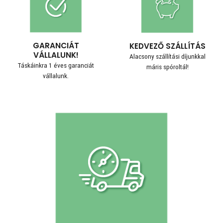
GARANCIÁT
KEDVEZŐ SZÁLLÍTÁS
VÁLLALUNK!
Alacsony szállítási díjunkkal
Táskáinkra 1 éves garanciát
máris spóroltál!
vállalunk.