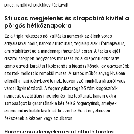
piros, rendkívül praktikus táskával!
Stílusos megjelenés és strapabíró kivitel a
pörgős hétköznapokra
Ez a tripla rekeszes női válltáska nemcsak az élénk vörös
árnyalatával hódít, hanem strukturált, téglalap alakú formájával is,
ami stabilitást ad a mindennapi használat során. A táska elejét
díszítő steppelt négyzetes mintázat és a központi dekoratív
gomb egyedi karaktert kölcsönöz a kiegészítőnek, így egyszerűbb
szettek mellett is remekül mutat. A tartós műbőr anyag kiválóan
ellenáll a napi igénybevételnek, legyen szó munkába járásról vagy
városi ügyintézésről. A fogantyúkat rögzítő fém kiegészítők
nemcsak esztétikus megjelenést biztosítanak, hanem extra
tartósságot is garantálnak a két felső fogantyúnak, amelyek
ergonomikus kialakításuknak köszönhetően kényelmesen
fekszenek a kézben vagy az alkaron.
Háromszoros kényelem és átlátható tárolás