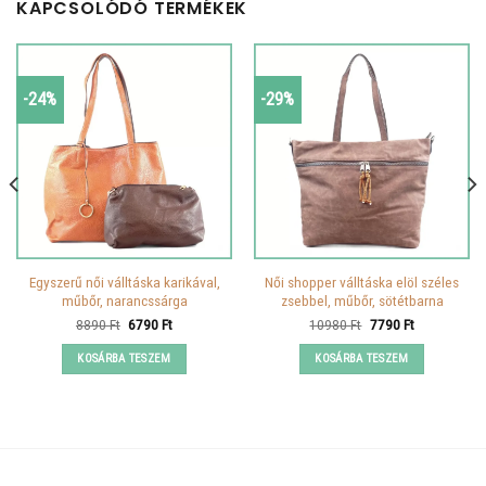
KAPCSOLÓDÓ TERMÉKEK
-24%
-29%
Egyszerű női válltáska karikával,
Női shopper válltáska elöl széles
műbőr, narancssárga
zsebbel, műbőr, sötétbarna
Original
Current
Original
Current
8890
Ft
6790
Ft
10980
Ft
7790
Ft
price
price
price
price
was:
is:
was:
is:
KOSÁRBA TESZEM
KOSÁRBA TESZEM
8890 Ft.
6790 Ft.
10980 Ft.
7790 Ft.