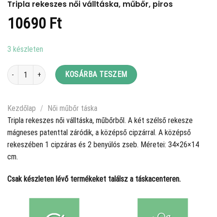
Tripla rekeszes női válltáska, műbőr, piros
10690
Ft
3 készleten
Tripla rekeszes női válltáska, műbőr, piros mennyiség
KOSÁRBA TESZEM
Kezdőlap
/
Női műbőr táska
Tripla rekeszes női válltáska, műbőrből. A két szélső rekesze
mágneses patenttal záródik, a középső cipzárral. A középső
rekeszében 1 cipzáras és 2 benyúlós zseb. Méretei: 34×26×14
cm.
Csak készleten lévő termékeket találsz a táskacenteren.