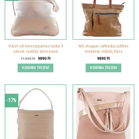
VIA55 női keresztpántos táska 3
Női shopper válltáska szőttes
sávval, rostbőr, bézs-ezüst
mintával, műbőr, bézs
Original
Current
11330
Ft
9890
Ft
9890
Ft
price
price
was:
is:
KOSÁRBA TESZEM
KOSÁRBA TESZEM
11330 Ft.
9890 Ft.
-17%