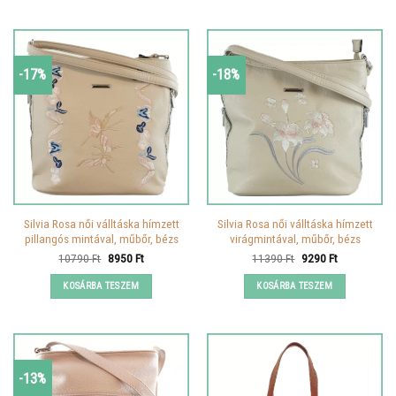
-17%
-18%
Silvia Rosa női válltáska hímzett
Silvia Rosa női válltáska hímzett
pillangós mintával, műbőr, bézs
virágmintával, műbőr, bézs
Original
Current
Original
Current
10790
Ft
8950
Ft
11390
Ft
9290
Ft
price
price
price
price
was:
is:
was:
is:
KOSÁRBA TESZEM
KOSÁRBA TESZEM
10790 Ft.
8950 Ft.
11390 Ft.
9290 Ft.
-13%