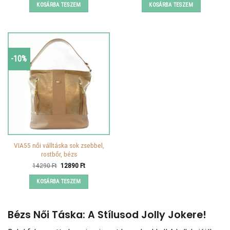
was:
is:
was:
is:
KOSÁRBA TESZEM
KOSÁRBA TESZEM
14990 Ft.
11790 Ft.
16065 Ft.
12890 Ft.
-10%
VIA55 női válltáska sok zsebbel,
rostbőr, bézs
Original
Current
14290
Ft
12890
Ft
price
price
was:
is:
KOSÁRBA TESZEM
14290 Ft.
12890 Ft.
Bézs Női Táska: A Stílusod Jolly Jokere!