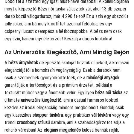
Dobd fel a szetted egy igazi must-have darabbal! A
kollekciójában
most elképesztő Bézs női táska választék vár, ahol 13 db szuper
darab közül válogathatsz, már 4 290 ft-tól! Ez a szín egy abszolút
jolly joker, ami bármelyik outfitet azonnal feldobja, és egy
csipetnyi luxust csempész a hétköznapokba. A bézs nem csak
egy szín, hanem egy életérzés! Készülj a dögös lookokra!
Az Univerzális Kiegészítő, Ami Mindig Bejön
A
bézs árnyalatok
elképesztő skáláját hoztuk el neked, a krémszín
eleganciájától a homokszín vagányságáig. Ezek a darabok nem
csak a szemednek gyönyörködtetőek, de a
minőségi anyagok
garantálják a tartósságot és a prémium érzetet, például a
texturált műbőr vagy a finomabb velúr. Egy ilyen
bézs női táska
az
ultimate
univerzális kiegészítő
, ami a casual farmeros looktól
kezdve az irodai eleganciáig mindent megbolondít. Gondolj csak
egy klasszikus
shopper táskára
, egy praktikus
válltáskára
vagy egy
trendi
crossbody stílusú
darabra, ami a szabadságérzetet adja a
rohanó városban! Az
elegáns megjelenés
kulcsa bennük rejlik,