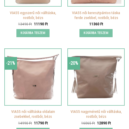
VIA55 egyszerű női válltáska,
VIA55 női keresztpántos táska
rostbőr, bézs
ferde zsebbel, rostbőr, bézs
Original
Current
13490
Ft
11190
Ft
11360
Ft
price
price
was:
is:
KOSÁRBA TESZEM
KOSÁRBA TESZEM
13490 Ft.
11190 Ft.
-21%
-20%
VIA55 női válltáska oldalain
VIA55 nagyméretű női válltáska,
zsebekkel, rostbőr, bézs
rostbőr, bézs
Original
Current
Original
Current
14990
Ft
11790
Ft
16065
Ft
12890
Ft
price
price
price
price