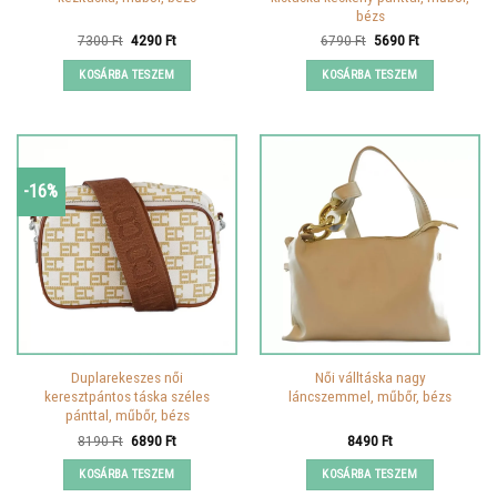
bézs
Original
Current
Original
Current
7300
Ft
4290
Ft
6790
Ft
5690
Ft
price
price
price
price
was:
is:
was:
is:
KOSÁRBA TESZEM
KOSÁRBA TESZEM
7300 Ft.
4290 Ft.
6790 Ft.
5690 Ft.
-16%
Duplarekeszes női
Női válltáska nagy
keresztpántos táska széles
láncszemmel, műbőr, bézs
pánttal, műbőr, bézs
Original
Current
8190
Ft
6890
Ft
8490
Ft
price
price
was:
is:
KOSÁRBA TESZEM
KOSÁRBA TESZEM
8190 Ft.
6890 Ft.