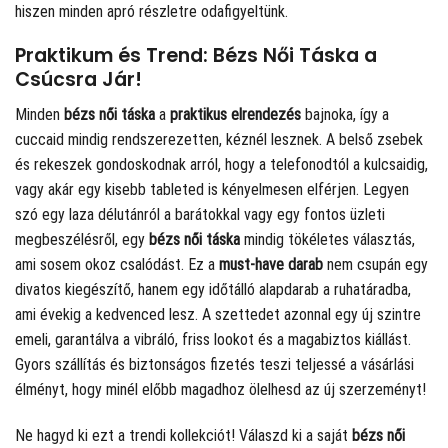
hiszen minden apró részletre odafigyeltünk.
Praktikum és Trend: Bézs Női Táska a
Csúcsra Jár!
Minden
bézs női táska
a
praktikus elrendezés
bajnoka, így a
cuccaid mindig rendszerezetten, kéznél lesznek. A belső zsebek
és rekeszek gondoskodnak arról, hogy a telefonodtól a kulcsaidig,
vagy akár egy kisebb tableted is kényelmesen elférjen. Legyen
szó egy laza délutánról a barátokkal vagy egy fontos üzleti
megbeszélésről, egy
bézs női táska
mindig tökéletes választás,
ami sosem okoz csalódást. Ez a
must-have darab
nem csupán egy
divatos kiegészítő, hanem egy időtálló alapdarab a ruhatáradba,
ami évekig a kedvenced lesz. A szettedet azonnal egy új szintre
emeli, garantálva a vibráló, friss lookot és a magabiztos kiállást.
Gyors szállítás és biztonságos fizetés teszi teljessé a vásárlási
élményt, hogy minél előbb magadhoz ölelhesd az új szerzeményt!
Ne hagyd ki ezt a trendi kollekciót! Válaszd ki a saját
bézs női