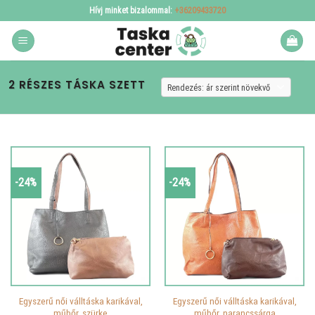
Skip
Hívj minket bizalommal:
+36209433720
to
content
2 RÉSZES TÁSKA SZETT
-24%
-24%
Egyszerű női válltáska karikával,
Egyszerű női válltáska karikával,
műbőr, szürke
műbőr, narancssárga