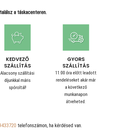
alálsz a táskacenteren.
GYORS
KEDVEZŐ
SZÁLLÍTÁS
SZÁLLÍTÁS
11:00 óra előtt leadott
Alacsony szállítási
rendeléseket akár már
díjunkkal máris
a következő
spóroltál!
munkanapon
átveheted.
9433720
telefonszámon, ha kérdésed van.