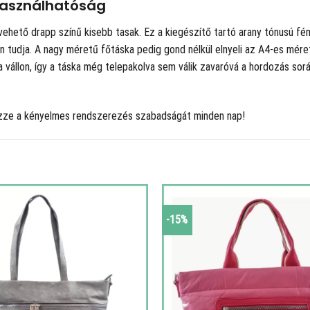
használhatóság
vehető drapp színű kisebb tasak. Ez a kiegészítő tartó arany tónusú fém 
en tudja. A nagy méretű főtáska pedig gond nélkül elnyeli az A4-es mé
 a vállon, így a táska még telepakolva sem válik zavaróvá a hordozás sorá
vezze a kényelmes rendszerezés szabadságát minden nap!
-15%