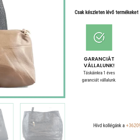
Csak készleten lévő termékeket t
GARANCIÁT
VÁLLALUNK!
Táskáinkra 1 éves
garanciát vállalunk.
Hívd kollégánk a
+3620