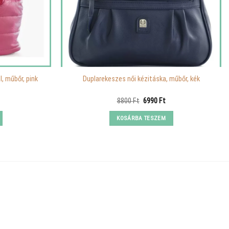
, műbőr, pink
Duplarekeszes női kézitáska, műbőr, kék
urrent
Original
Current
8800
Ft
6990
Ft
rice
price
price
:
was:
is:
KOSÁRBA TESZEM
990 Ft.
8800 Ft.
6990 Ft.