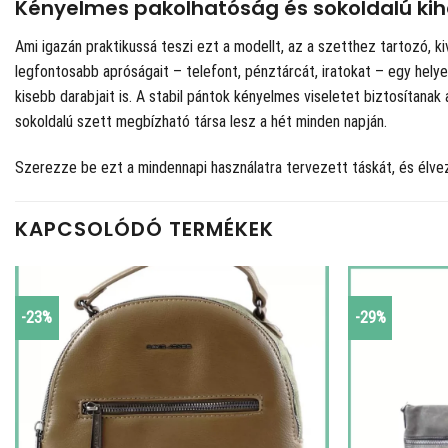
Kényelmes pakolhatóság és sokoldalú ki
Ami igazán praktikussá teszi ezt a modellt, az a szetthez tartozó, ki
legfontosabb apróságait – telefont, pénztárcát, iratokat – egy hely
kisebb darabjait is. A stabil pántok kényelmes viseletet biztosítanak
sokoldalú szett megbízható társa lesz a hét minden napján.
Szerezze be ezt a mindennapi használatra tervezett táskát, és él
KAPCSOLÓDÓ TERMÉKEK
-23%
-29%