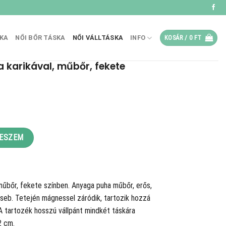
SKA
NŐI BŐR TÁSKA
NŐI VÁLLTÁSKA
INFO
KOSÁR /
0
FT
a karikával, műbőr, fekete
bőr, fekete mennyiség
TESZEM
 műbőr, fekete színben. Anyaga puha műbőr, erős,
zseb. Tetején mágnessel záródik, tartozik hozzá
A tartozék hosszú vállpánt mindkét táskára
2 cm.