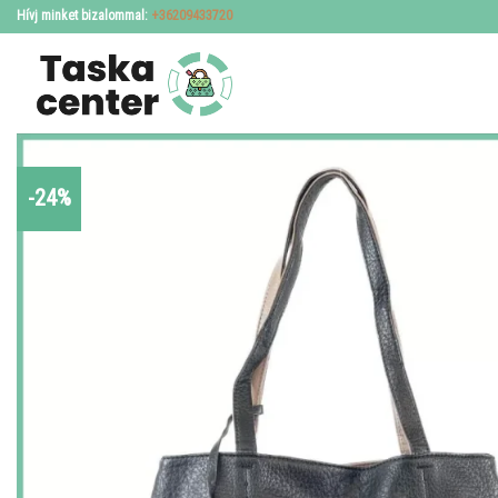
Skip
Hívj minket bizalommal:
+36209433720
to
content
-24%