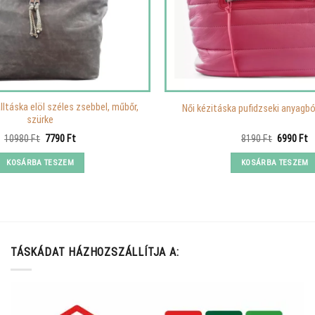
lltáska elöl széles zsebbel, műbőr,
Női kézitáska pufidzseki anyagból
szürke
Original
Current
Original
C
10980
Ft
7790
Ft
8190
Ft
6990
Ft
price
price
price
p
was:
is:
was:
is
KOSÁRBA TESZEM
KOSÁRBA TESZEM
10980 Ft.
7790 Ft.
8190 Ft.
6
TÁSKÁDAT HÁZHOZSZÁLLÍTJA A: