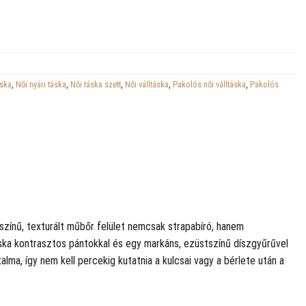
áska
,
Női nyári táska
,
Női táska szett
,
Női válltáska
,
Pakolós női válltáska
,
Pakolós
 színű, texturált műbőr felület nemcsak strapabíró, hanem
táska kontrasztos pántokkal és egy markáns, ezüstszínű díszgyűrűvel
alma, így nem kell percekig kutatnia a kulcsai vagy a bérlete után a