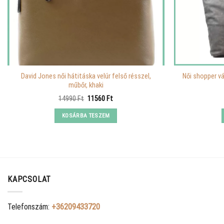
David Jones női hátitáska velúr felső résszel,
Női shopper vá
műbőr, khaki
Original
Current
14990
Ft
11560
Ft
price
price
was:
is:
KOSÁRBA TESZEM
14990 Ft.
11560 Ft.
KAPCSOLAT
Telefonszám:
+36209433720