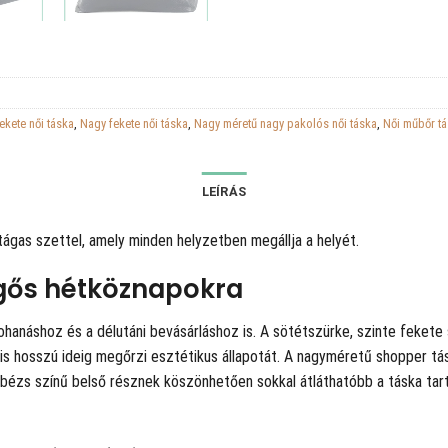
ekete női táska
,
Nagy fekete női táska
,
Nagy méretű nagy pakolós női táska
,
Női műbőr t
LEÍRÁS
 tágas szettel, amely minden helyzetben megállja a helyét.
gős hétköznapokra
 rohanáshoz és a délutáni bevásárláshoz is. A sötétszürke, szinte fekete
án is hosszú ideig megőrzi esztétikus állapotát. A nagyméretű shopper 
s, bézs színű belső résznek köszönhetően sokkal átláthatóbb a táska tart