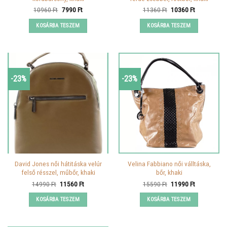
Original
Current
Original
Current
10960
Ft
7990
Ft
11360
Ft
10360
Ft
price
price
price
price
was:
is:
was:
is:
KOSÁRBA TESZEM
KOSÁRBA TESZEM
10960 Ft.
7990 Ft.
11360 Ft.
10360 Ft.
-23%
-23%
David Jones női hátitáska velúr
Velina Fabbiano női válltáska,
felső résszel, műbőr, khaki
bőr, khaki
Original
Current
Original
Current
14990
Ft
11560
Ft
15590
Ft
11990
Ft
price
price
price
price
was:
is:
was:
is:
KOSÁRBA TESZEM
KOSÁRBA TESZEM
14990 Ft.
11560 Ft.
15590 Ft.
11990 Ft.