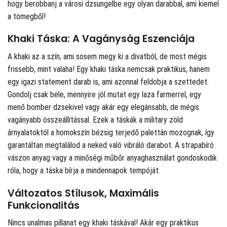
hogy berobbanj a városi dzsungelbe egy olyan darabbal, ami kiemel
a tömegből!
Khaki Táska: A Vagányság Eszenciája
A khaki az a szín, ami sosem megy ki a divatból, de most mégis
frissebb, mint valaha! Egy khaki táska nemcsak praktikus, hanem
egy igazi statement darab is, ami azonnal feldobja a szettedet.
Gondolj csak bele, mennyire jól mutat egy laza farmerrel, egy
menő bomber dzsekivel vagy akár egy elegánsabb, de mégis
vagányabb összeállítással. Ezek a táskák a military zöld
árnyalatoktól a homokszín bézsig terjedő palettán mozognak, így
garantáltan megtalálod a neked való vibráló darabot. A strapabíró
vászon anyag vagy a minőségi műbőr anyaghasználat gondoskodik
róla, hogy a táska bírja a mindennapok tempóját.
Változatos Stílusok, Maximális
Funkcionalitás
Nincs unalmas pillanat egy khaki táskával! Akár egy praktikus