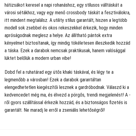
hátizsákot keresel a napi rohanáshoz, egy stílusos válltáskát a
városi sétákhoz, vagy egy menő crossbody táskát a fesztiválokra,
itt mindent megtalálsz. A utility stílus garantált, hiszen a legtöbb
modell sok zsebbel és okos rekeszekkel érkezik, hogy minden
apróságodnak meglesz a helye. Az állítható pántok extra
kényelmet biztosítanak, így mindig tökéletesen illeszkedik hozzád
a táska. Ezek a darabok nemcsak praktikusak, hanem valósággal
lüktet belőlük a modern urban vibe!
Dobd fel a ruhatárad egy ütős khaki táskával, és légy te a
legmenőbb a városban! Ezek a darabok garantáltan
elengedhetetlen kiegészítői lesznek a gardróbodnak. Válaszd ki a
kedvencedet még ma, és élvezd a pörgős, trendi megjelenést! A
-
ről gyors szállítással érkezik hozzád, és a biztonságos fizetés is
garantált. Ne maradj le erről a zseniális lehetőségről!