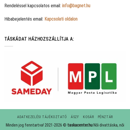
Rendeléssel kapcsolatos email:
info@bagnet.hu
Hibabejelentés email:
Kapcsolati oldalon
TÁSKÁDAT HÁZHOZSZÁLLÍTJA A:
ADATKEZELÉSI TÁJÉKOZTATÓ
ÁSZF
KOSÁR
PÉNZTÁR
Minden jog fenntartva! 2021-2026 ©
taskacenter.hu
Női divattáska, női