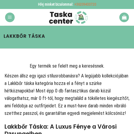
Skip
Hívj minket bizalommal:
+36209433720
to
content
LAKKBŐR TÁSKA
Egy termék se felelt meg a keresésnek.
Készen állsz egy igazi stílusrobbanásra? A
legújabb kollekciójában
a Lakkbőr táska kategória hozza el a fényt a szürke
hétköznapokba! Most épp 0 db fantasztikus darab közül
válogathatsz, már 0 ft-tól, hogy megtaláld a tökéletes kiegészítőt,
ami feldobja az outfitjeidet. Ez a must-have darab minden vibráló
szetthez passzol, és garantáltan egyedi megjelenést kölcsönöz!
Lakkbőr Táska: A Luxus Fénye a Városi
Dzsungelben