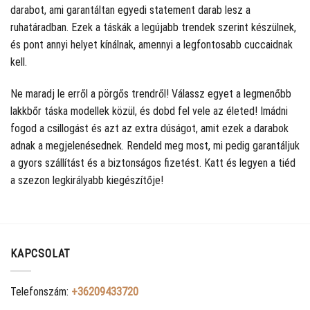
darabot, ami garantáltan egyedi statement darab lesz a
ruhatáradban. Ezek a táskák a legújabb trendek szerint készülnek,
és pont annyi helyet kínálnak, amennyi a legfontosabb cuccaidnak
kell.
Ne maradj le erről a pörgős trendről! Válassz egyet a legmenőbb
lakkbőr táska modellek közül, és dobd fel vele az életed! Imádni
fogod a csillogást és azt az extra dúságot, amit ezek a darabok
adnak a megjelenésednek. Rendeld meg most, mi pedig garantáljuk
a gyors szállítást és a biztonságos fizetést. Katt és legyen a tiéd
a szezon legkirályabb kiegészítője!
KAPCSOLAT
Telefonszám:
+36209433720