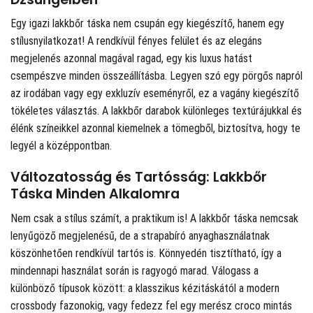
Egy igazi lakkbőr táska nem csupán egy kiegészítő, hanem egy
stílusnyilatkozat! A rendkívül fényes felület és az elegáns
megjelenés azonnal magával ragad, egy kis luxus hatást
csempészve minden összeállításba. Legyen szó egy pörgős napról
az irodában vagy egy exkluzív eseményről, ez a vagány kiegészítő
tökéletes választás. A lakkbőr darabok különleges textúrájukkal és
élénk színeikkel azonnal kiemelnek a tömegből, biztosítva, hogy te
legyél a középpontban.
Változatosság és Tartósság: Lakkbőr
Táska Minden Alkalomra
Nem csak a stílus számít, a praktikum is! A lakkbőr táska nemcsak
lenyűgöző megjelenésű, de a strapabíró anyaghasználatnak
köszönhetően rendkívül tartós is. Könnyedén tisztítható, így a
mindennapi használat során is ragyogó marad. Válogass a
különböző típusok között: a klasszikus kézitáskától a modern
crossbody fazonokig, vagy fedezz fel egy merész croco mintás