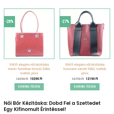
-28%
-27%
VIA55 elegáns női kézitáska
VIA55 elegáns női kézitáska
merev fazonban hosszú füllel,
hosszann varrott füllel, rostbőr,
rostbőr, piros
piros
Original
Current
Original
Current
14290
Ft
10290
Ft
16790
Ft
12190
Ft
price
price
price
price
was:
is:
was:
is:
KOSÁRBA TESZEM
KOSÁRBA TESZEM
14290 Ft.
10290 Ft.
16790 Ft.
12190 Ft.
Női Bőr Kézitáska: Dobd Fel a Szettedet
Egy Kifinomult Érintéssel!