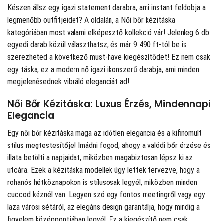
Készen állsz egy igazi statement darabra, ami instant feldobja a
legmenőbb outfitjeidet? A
oldalán, a Női bőr kézitáska
kategóriában most valami elképesztő kollekció vár! Jelenleg 6 db
egyedi darab közül választhatsz, és már 9 490 ft-tól be is
szerezheted a következő must-have kiegészítődet! Ez nem csak
egy táska, ez a modern nő igazi ikonszerű darabja, ami minden
megjelenésednek vibráló eleganciát ad!
Női Bőr Kézitáska: Luxus Érzés, Mindennapi
Elegancia
Egy női bőr kézitáska maga az időtlen elegancia és a kifinomult
stílus megtestesítője! Imádni fogod, ahogy a valódi bőr érzése és
illata betölti a napjaidat, miközben magabiztosan lépsz ki az
utcára. Ezek a kézitáska modellek úgy lettek tervezve, hogy a
rohanós hétköznapokon is stílusosak legyél, miközben minden
cuccod kéznél van. Legyen szó egy fontos meetingről vagy egy
laza városi sétáról, az elegáns design garantálja, hogy mindig a
figyelem középpontjában legyél. Ez a kiegészítő nem csak