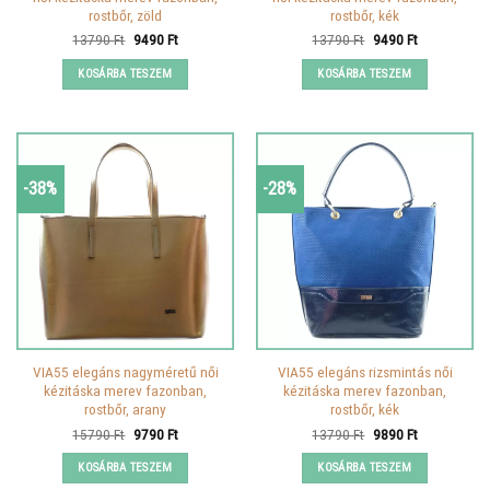
rostbőr, zöld
rostbőr, kék
Original
Current
Original
Current
13790
Ft
9490
Ft
13790
Ft
9490
Ft
price
price
price
price
was:
is:
was:
is:
KOSÁRBA TESZEM
KOSÁRBA TESZEM
13790 Ft.
9490 Ft.
13790 Ft.
9490 Ft.
-38%
-28%
VIA55 elegáns nagyméretű női
VIA55 elegáns rizsmintás női
kézitáska merev fazonban,
kézitáska merev fazonban,
rostbőr, arany
rostbőr, kék
Original
Current
Original
Current
15790
Ft
9790
Ft
13790
Ft
9890
Ft
price
price
price
price
was:
is:
was:
is:
KOSÁRBA TESZEM
KOSÁRBA TESZEM
15790 Ft.
9790 Ft.
13790 Ft.
9890 Ft.