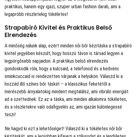
praktikus, hanem egy igazi, szuper urban fashion darab, ami a
legapróbb részletekig tökéletes!
Strapabíró Kivitel és Praktikus Belső
Elrendezés
A minőség nálunk alap, ezért minden női bőr kézitáska a strapabíró
kivitel jegyében készült, hogy hosszú távon is társad legyen a
legpörgősebb napjaidon. A praktikus belső elrendezés
gondoskodik róla, hogy a kulcsaid, a telefonod és a kedvenc
sminkcuccaid is rendezetten várjanak a helyükön. Válaszd ki a
hozzád illő színes bőr táskát – a klasszikus feketétől a
merészebb árnyalatokig mindent megtalálsz, ami vibráló energiát
ad a szettednek. Ez az a táska, ami minden alkalomra tökéletes,
és a részletekre való odafigyelés az, ami igazán különlegessé
teszi!
Ne hagyd ki ezt a lehetőséget! Válaszd ki a tökéletes női bőr
kézitáskát, ami a legjobban kifejezi a stílusodat és a lendületes