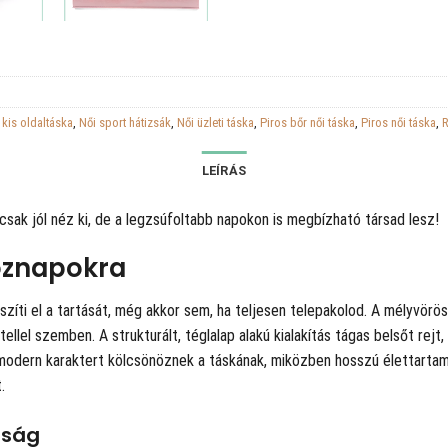
 kis oldaltáska
,
Női sport hátizsák
,
Női üzleti táska
,
Piros bőr női táska
,
Piros női táska
,
R
LEÍRÁS
sak jól néz ki, de a legzsúfoltabb napokon is megbízható társad lesz!
köznapokra
íti el a tartását, még akkor sem, ha teljesen telepakolod. A mélyvörös
tellel szemben. A strukturált, téglalap alakú kialakítás tágas belsőt re
 modern karaktert kölcsönöznek a táskának, miközben hosszú élettarta
.
óság