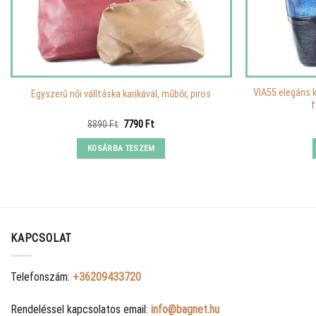
VIA55 elegáns 
Egyszerű női válltáska karikával, műbőr, piros
f
Original
Current
8890
Ft
7790
Ft
price
price
was:
is:
KOSÁRBA TESZEM
8890 Ft.
7790 Ft.
KAPCSOLAT
Telefonszám:
+36209433720
Rendeléssel kapcsolatos email:
info@bagnet.hu