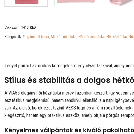
Cikkszám:
1410_RED
Kategóriák:
Elegáns női táska
,
Márkás női táska
,
Női bőr kézitáska
,
Női kézitáska
,
Női
Tegyél pontot az örökös keresgélésre egy olyan táskával, amely nemc
Stílus és stabilitás a dolgos hét
A VIA55 elegáns női kézitáska merev fazonban készült, így sosem vesz
esztétikus megjelenésű, hanem rendkívül ellenálló is a napi igénybevé
van. Az elülső, kerek ezüstszínű VESS logó és a fém rögzítőelemek
kiegészítő, hanem egy praktikus eszköz, amely bírja a pörgős tempót
Kényelmes vállpántok és kiváló pakolhat