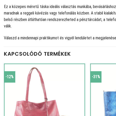
Ez a közepes méretű táska ideális választás munkába, bevásárláshoz 
maradnak a reggeli kávézás vagy telefonálás közben. A stabil kialakí
belső részben átláthatóan rendszerezheted a pénztárcádat, a telefon
válik.
Válaszd a mindennapi praktikumot és vigyél lendületet a megjelenés
KAPCSOLÓDÓ TERMÉKEK
-12%
-31%