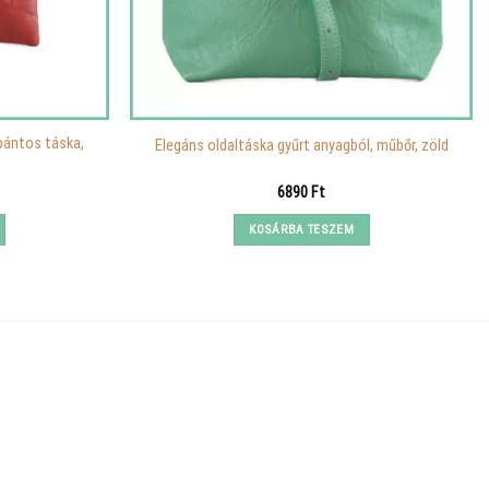
tpántos táska,
Elegáns oldaltáska gyűrt anyagból, műbőr, zöld
Current
6890
Ft
price
is:
KOSÁRBA TESZEM
11090 Ft.