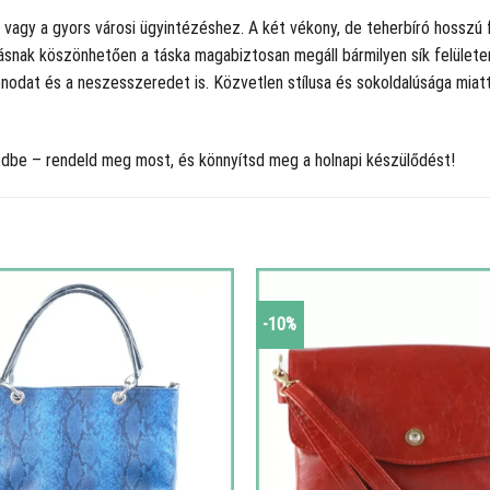
vagy a gyors városi ügyintézéshez. A két vékony, de teherbíró hosszú 
tásnak köszönhetően a táska magabiztosan megáll bármilyen sík felülete
odat és a neszesszeredet is. Közvetlen stílusa és sokoldalúsága miatt
edbe – rendeld meg most, és könnyítsd meg a holnapi készülődést!
-10%