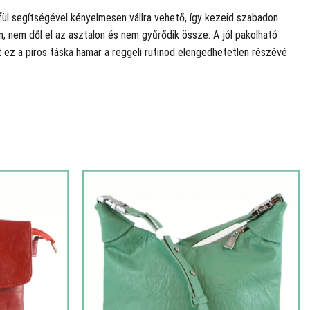
fül segítségével kényelmesen vállra vehető, így kezeid szabadon
n, nem dől el az asztalon és nem gyűrődik össze. A jól pakolható
 ez a piros táska hamar a reggeli rutinod elengedhetetlen részévé