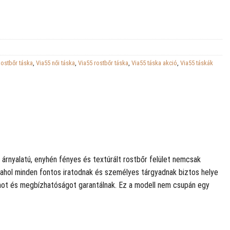
ostbőr táska
,
Via55 női táska
,
Via55 rostbőr táska
,
Via55 táska akció
,
Via55 táskák
 árnyalatú, enyhén fényes és textúrált rostbőr felület nemcsak
jt, ahol minden fontos iratodnak és személyes tárgyadnak biztos helye
mot és megbízhatóságot garantálnak. Ez a modell nem csupán egy