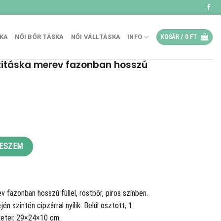
SKA
NŐI BŐR TÁSKA
NŐI VÁLLTÁSKA
INFO
KOSÁR /
0
FT
zitáska merev fazonban hosszú
t
Ft.
azonban hosszú füllel, rostbőr, piros mennyiség
TESZEM
 fazonban hosszú füllel, rostbőr, piros színben.
én szintén cipzárral nyílik. Belül osztott, 1
retei: 29×24×10 cm.