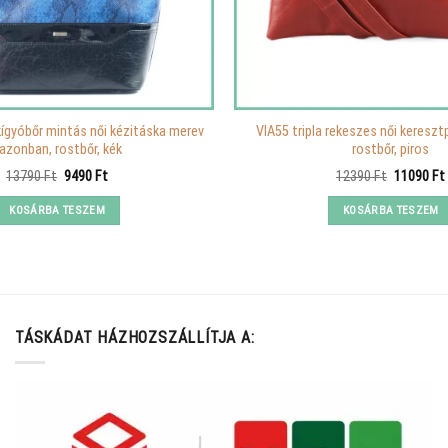
kígyóbőr mintás női kézitáska merev
VIA55 tripla rekeszes női keresz
azonban, rostbőr, kék
rostbőr, piros
Original
Current
Original
13790
Ft
9490
Ft
12390
Ft
11090
Ft
price
price
price
was:
is:
was:
KOSÁRBA TESZEM
KOSÁRBA TESZEM
13790 Ft.
9490 Ft.
12390 Ft.
TÁSKÁDAT HÁZHOZSZÁLLÍTJA A: