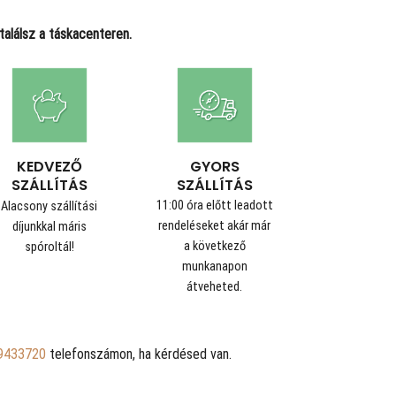
alálsz a táskacenteren.
GYORS
KEDVEZŐ
SZÁLLÍTÁS
SZÁLLÍTÁS
11:00 óra előtt leadott
Alacsony szállítási
rendeléseket akár már
díjunkkal máris
a következő
spóroltál!
munkanapon
átveheted.
9433720
telefonszámon, ha kérdésed van.