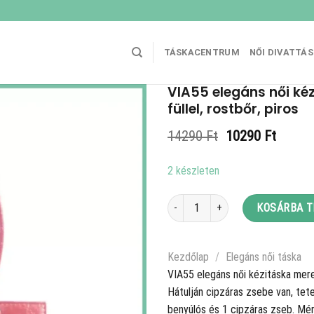
TÁSKACENTRUM
NŐI DIVATTÁ
VIA55 elegáns női ké
füllel, rostbőr, piros
Original
Curren
14290
Ft
10290
Ft
price
price
was:
is:
2 készleten
14290 Ft.
10290 
VIA55 elegáns női kézitáska merev f
KOSÁRBA 
Kezdőlap
/
Elegáns női táska
VIA55 elegáns női kézitáska merev
Hátulján cipzáras zsebe van, tetej
benyúlós és 1 cipzáras zseb. Mé