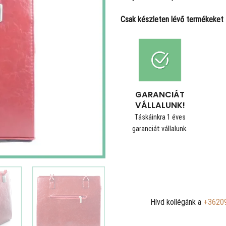
Csak készleten lévő termékeket t
GARANCIÁT
VÁLLALUNK!
Táskáinkra 1 éves
garanciát vállalunk.
Hívd kollégánk a
+3620