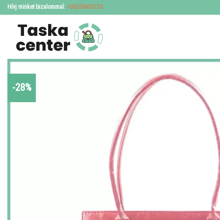
Skip
Hívj minket bizalommal:
+36209433720
to
content
-28%