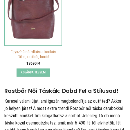
Egyszínű női vlltáska karikás
füllel, rostbőr, bordó
13690
Ft
KOSÁRBA TESZEM
Rostbőr Női Táskák: Dobd Fel a Stílusod!
Keresel valami újat, ami igazán megbolondítja az outfited? Akkor
jó helyen jársz! A
most extra trendi Rostbőr női táska darabokkal
készült, amikkel tuti kilógathatsz a sorból. Jelenleg 15 db menő
táska közül csemegézhetsz, amik már 6 490 ft-tól elvihetők. Itt