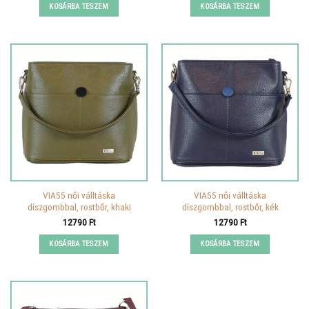
KOSÁRBA TESZEM
KOSÁRBA TESZEM
VIA55 női válltáska
VIA55 női válltáska
díszgombbal, rostbőr, khaki
díszgombbal, rostbőr, kék
12790
Ft
12790
Ft
KOSÁRBA TESZEM
KOSÁRBA TESZEM