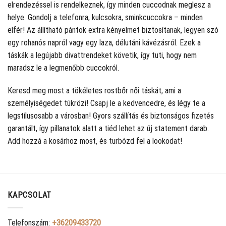
elrendezéssel is rendelkeznek, így minden cuccodnak meglesz a
helye. Gondolj a telefonra, kulcsokra, sminkcuccokra – minden
elfér! Az állítható pántok extra kényelmet biztosítanak, legyen szó
egy rohanós napról vagy egy laza, délutáni kávézásról. Ezek a
táskák a legújabb divattrendeket követik, így tuti, hogy nem
maradsz le a legmenőbb cuccokról.
Keresd meg most a tökéletes rostbőr női táskát, ami a
személyiségedet tükrözi! Csapj le a kedvencedre, és légy te a
legstílusosabb a városban! Gyors szállítás és biztonságos fizetés
garantált, így pillanatok alatt a tiéd lehet az új statement darab.
Add hozzá a kosárhoz most, és turbózd fel a lookodat!
KAPCSOLAT
Telefonszám:
+36209433720