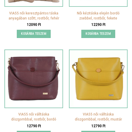
VIA55 női keresztpántos táska
Női kézitáska elején bordó
anyagában szőtt, rostbőr, fehér
zsebbel, rostbőr, fekete
12090
Ft
12290
Ft
KOSÁRBA TESZEM
KOSÁRBA TESZEM
VIA55 női válltáska
VIA55 női válltáska
díszgombbal, rostbőr, bordó
díszgombbal, rostbőr, mustár
12790
Ft
12790
Ft