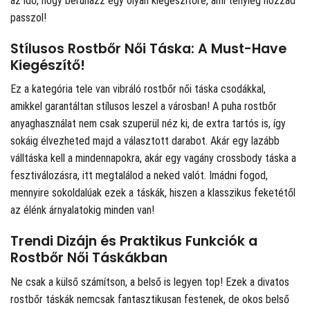
az idő, hogy beruházz egy olyan kiegészítőre, ami tényleg hozzád
passzol!
Stílusos Rostbőr Női Táska: A Must-Have
Kiegészítő!
Ez a kategória tele van vibráló rostbőr női táska csodákkal,
amikkel garantáltan stílusos leszel a városban! A puha rostbőr
anyaghasználat nem csak szuperül néz ki, de extra tartós is, így
sokáig élvezheted majd a választott darabot. Akár egy lazább
válltáska kell a mindennapokra, akár egy vagány crossbody táska a
fesztiválozásra, itt megtalálod a neked valót. Imádni fogod,
mennyire sokoldalúak ezek a táskák, hiszen a klasszikus feketétől
az élénk árnyalatokig minden van!
Trendi Dizájn és Praktikus Funkciók a
Rostbőr Női Táskákban
Ne csak a külső számítson, a belső is legyen top! Ezek a divatos
rostbőr táskák nemcsak fantasztikusan festenek, de okos belső