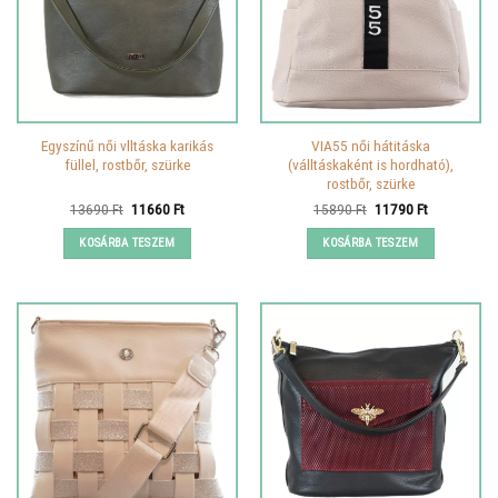
Egyszínű női vlltáska karikás
VIA55 női hátitáska
füllel, rostbőr, szürke
(válltáskaként is hordható),
rostbőr, szürke
Original
Current
Original
Current
13690
Ft
11660
Ft
15890
Ft
11790
Ft
price
price
price
price
was:
is:
was:
is:
KOSÁRBA TESZEM
KOSÁRBA TESZEM
13690 Ft.
11660 Ft.
15890 Ft.
11790 Ft.