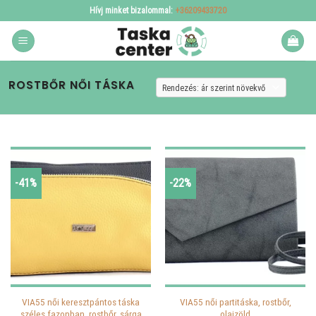
Skip
Hívj minket bizalommal:
+36209433720
to
content
ROSTBŐR NŐI TÁSKA
-41%
-22%
VIA55 női keresztpántos táska
VIA55 női partitáska, rostbőr,
széles fazonban, rostbőr, sárga
olajzöld