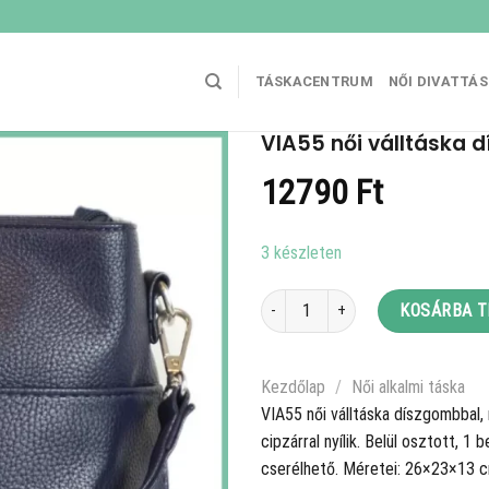
TÁSKACENTRUM
NŐI DIVATTÁ
VIA55 női válltáska d
12790
Ft
3 készleten
VIA55 női válltáska díszgombbal, ro
KOSÁRBA 
Kezdőlap
/
Női alkalmi táska
VIA55 női válltáska díszgombbal,
cipzárral nyílik. Belül osztott, 1
cserélhető. Méretei: 26×23×13 c