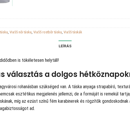
 táska
,
Via55 női táska
,
Via55 rostbőr táska
,
Via55 táskák
LEÍRÁS
idődben is tökéletesen helytáll!
kus választás a dolgos hétköznapok
agyvárosi rohanásban szükséged van. A táska anyaga strapabíró, texturált 
nemcsak esztétikus megjelenés jellemzi, de a formáját is remekül tartja,
skának, míg az ezüst színű fém karabinerek és rögzítők gondoskodnak a 
agabiztosságot ad.