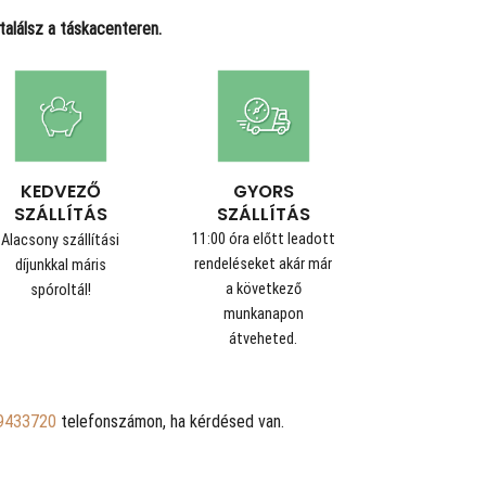
alálsz a táskacenteren.
GYORS
KEDVEZŐ
SZÁLLÍTÁS
SZÁLLÍTÁS
11:00 óra előtt leadott
Alacsony szállítási
rendeléseket akár már
díjunkkal máris
a következő
spóroltál!
munkanapon
átveheted.
9433720
telefonszámon, ha kérdésed van.