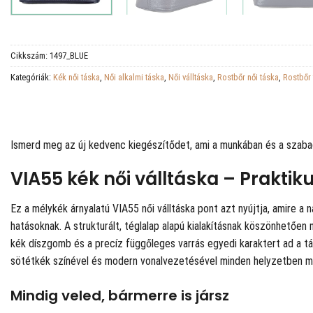
Cikkszám:
1497_BLUE
Kategóriák:
Kék női táska
,
Női alkalmi táska
,
Női válltáska
,
Rostbőr női táska
,
Rostbőr
Ismerd meg az új kedvenc kiegészítődet, ami a munkában és a szabad
VIA55 kék női válltáska – Prakti
Ez a mélykék árnyalatú VIA55 női válltáska pont azt nyújtja, amire a n
hatásoknak. A strukturált, téglalap alapú kialakításnak köszönhetően 
kék díszgomb és a precíz függőleges varrás egyedi karaktert ad a tá
sötétkék színével és modern vonalvezetésével minden helyzetben m
Mindig veled, bármerre is jársz