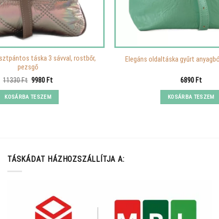
sztpántos táska 3 sávval, rostbőr,
Elegáns oldaltáska gyűrt anyagbó
pezsgő
Original
Current
11330
Ft
9980
Ft
6890
Ft
price
price
was:
is:
KOSÁRBA TESZEM
KOSÁRBA TESZEM
11330 Ft.
9980 Ft.
TÁSKÁDAT HÁZHOZSZÁLLÍTJA A: