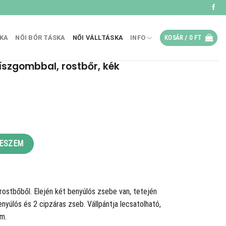
SKA
NŐI BŐR TÁSKA
NŐI VÁLLTÁSKA
INFO
KOSÁR /
0
FT
íszgombbal, rostbőr, kék
stbőr, kék mennyiség
TESZEM
 rostbőből. Elején két benyúlós zsebe van, tetején
 benyúlós és 2 cipzáras zseb. Vállpántja lecsatolható,
m.