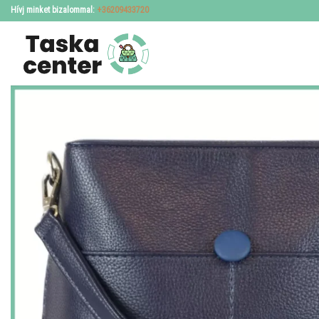
Skip
Hívj minket bizalommal:
+36209433720
to
content