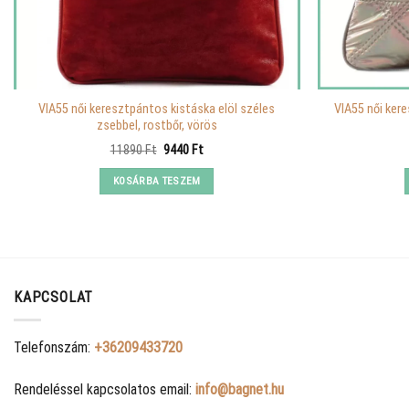
VIA55 női keresztpántos kistáska elöl széles
VIA55 női kere
zsebbel, rostbőr, vörös
Original
Current
11890
Ft
9440
Ft
price
price
was:
is:
KOSÁRBA TESZEM
11890 Ft.
9440 Ft.
KAPCSOLAT
Telefonszám:
+36209433720
Rendeléssel kapcsolatos email:
info@bagnet.hu