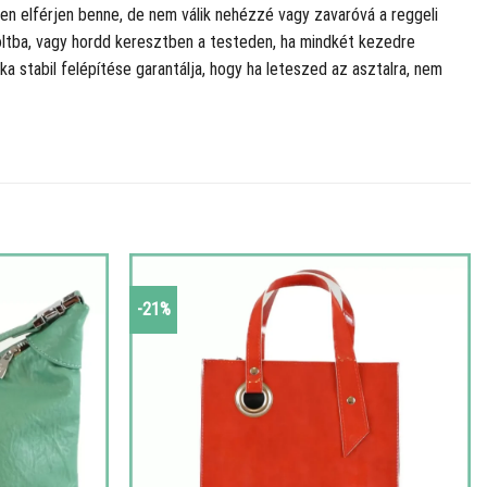
n elférjen benne, de nem válik nehézzé vagy zavaróvá a reggeli
boltba, vagy hordd keresztben a testeden, ha mindkét kezedre
a stabil felépítése garantálja, hogy ha leteszed az asztalra, nem
-21%