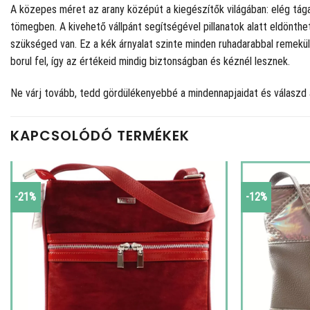
A közepes méret az arany középút a kiegészítők világában: elég tág
tömegben. A kivehető vállpánt segítségével pillanatok alatt eldönth
szükséged van. Ez a kék árnyalat szinte minden ruhadarabbal remekül 
borul fel, így az értékeid mindig biztonságban és kéznél lesznek.
Ne várj tovább, tedd gördülékenyebbé a mindennapjaidat és válaszd 
KAPCSOLÓDÓ TERMÉKEK
-21%
-12%