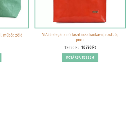
VIA55 elegáns női kézitáska karikával, rostbőr,
l, műbőr, zöld
piros
Original
Current
13690
Ft
10790
Ft
price
price
was:
is:
KOSÁRBA TESZEM
13690 Ft.
10790 Ft.