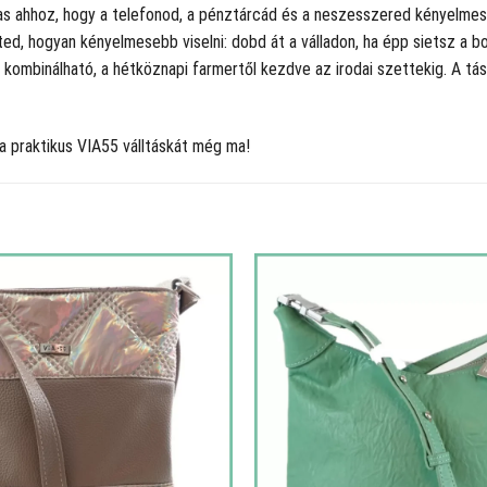
as ahhoz, hogy a telefonod, a pénztárcád és a neszesszered kényelmese
eted, hogyan kényelmesebb viselni: dobd át a válladon, ha épp sietsz a 
kombinálható, a hétköznapi farmertől kezdve az irodai szettekig. A tásk
a praktikus VIA55 válltáskát még ma!