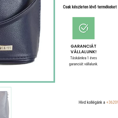
Csak készleten lévő termékeket t
GARANCIÁT
VÁLLALUNK!
Táskáinkra 1 éves
garanciát vállalunk.
Hívd kollégánk a
+3620