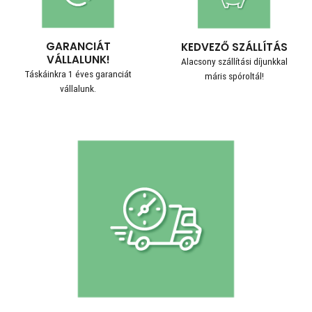
GARANCIÁT
KEDVEZŐ SZÁLLÍTÁS
VÁLLALUNK!
Alacsony szállítási díjunkkal
Táskáinkra 1 éves garanciát
máris spóroltál!
vállalunk.