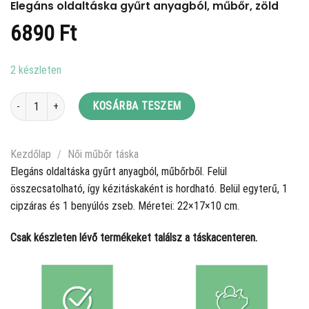
Elegáns oldaltáska gyűrt anyagból, műbőr, zöld
6890
Ft
2 készleten
Elegáns oldaltáska gyűrt anyagból, műbőr, zöld mennyiség
KOSÁRBA TESZEM
Kezdőlap
/
Női műbőr táska
Elegáns oldaltáska gyűrt anyagból, műbőrből. Felül
összecsatolható, így kézitáskaként is hordható. Belül egyterű, 1
cipzáras és 1 benyúlós zseb. Méretei: 22×17×10 cm.
Csak készleten lévő termékeket találsz a táskacenteren.