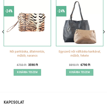
-24%
-24%
Női partitáska, állatmintás,
Egyszerű női válltáska karikával,
műbőr, narancs
műbőr, fekete
Original
Current
Original
Current
4750
Ft
3590
Ft
8890
Ft
6790
Ft
price
price
price
price
was:
is:
was:
is:
KOSÁRBA TESZEM
KOSÁRBA TESZEM
4750 Ft.
3590 Ft.
8890 Ft.
6790 Ft.
KAPCSOLAT