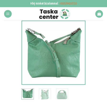
Skip
Hívj minket bizalommal:
+36209433720
to
content