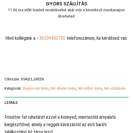
GYORS SZÁLLÍTÁS
11:00 óra előtt leadott rendeléseket akár már a következő munkanapon
átveheted.
Hívd kollégánk a
+36209433720
telefonszámon, ha kérdésed van.
Cikkszám:
RS4025_GREEN
Kategóriák:
Elegáns női táska
,
Női alkalmi táska
,
Női műbőr táska
,
Női oldaltáska
LEÍRÁS
Frissítse fel ruhatárát ezzel a könnyed, mentazöld árnyalatú
kiegészítővel, amely a reggeli kávézástól az esti baráti
találkozókig hű társa lesz!