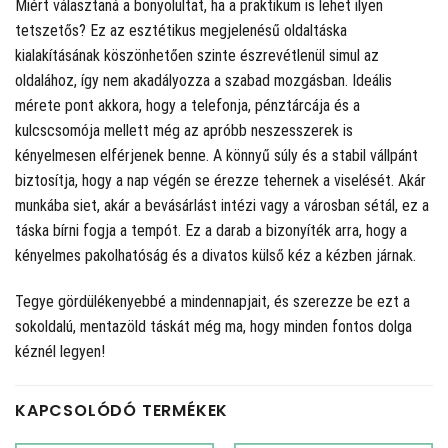
Miért választaná a bonyolultat, ha a praktikum is lehet ilyen
tetszetős? Ez az esztétikus megjelenésű oldaltáska
kialakításának köszönhetően szinte észrevétlenül simul az
oldalához, így nem akadályozza a szabad mozgásban. Ideális
mérete pont akkora, hogy a telefonja, pénztárcája és a
kulcscsomója mellett még az apróbb neszesszerek is
kényelmesen elférjenek benne. A könnyű súly és a stabil vállpánt
biztosítja, hogy a nap végén se érezze tehernek a viselését. Akár
munkába siet, akár a bevásárlást intézi vagy a városban sétál, ez a
táska bírni fogja a tempót. Ez a darab a bizonyíték arra, hogy a
kényelmes pakolhatóság és a divatos külső kéz a kézben járnak.
Tegye gördülékenyebbé a mindennapjait, és szerezze be ezt a
sokoldalú, mentazöld táskát még ma, hogy minden fontos dolga
kéznél legyen!
KAPCSOLÓDÓ TERMÉKEK