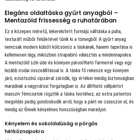
Elegáns oldaltáska gyűrt anyagból –
Mentazöld frissesség a ruhatárában
Ez a közepes méretű, lekerekített formájú válltáska a puha,
texturált műbőr felületével tűnik ki a tömegből. A gyűrt anyag
nemcsak modern külsőt kölcsönöz a táskának, hanem tapintása is
kellemesen lágy, miközben strapabíró választás a mindennapokra.
A mentazöld szín üde és könnyen párosítható farmerrel vagy egy
lazább irodai összeállítással is. A táska fő rekesze egy könnyen
járó, ezüstszínű cipzárral záródik, így értékei mindig biztonságban
maradnak a nagyvárosi forgatagban is. Az állítható vállpántot
masszív fémcsatok rögzítik a táska testéhez, az extra patentos
megoldás pedig gondoskodik arról, hogy a pánt ne csússzon el, és
mindig az Önnek kényelmes hosszúságban maradjon.
Kényelem és sokoldalúság a pörgős
hétköznapokra