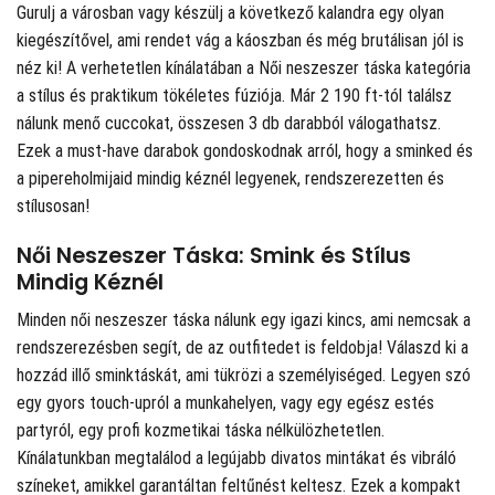
Gurulj a városban vagy készülj a következő kalandra egy olyan
kiegészítővel, ami rendet vág a káoszban és még brutálisan jól is
néz ki! A
verhetetlen kínálatában a Női neszeszer táska kategória
a stílus és praktikum tökéletes fúziója. Már 2 190 ft-tól találsz
nálunk menő cuccokat, összesen 3 db darabból válogathatsz.
Ezek a must-have darabok gondoskodnak arról, hogy a sminked és
a pipereholmijaid mindig kéznél legyenek, rendszerezetten és
stílusosan!
Női Neszeszer Táska: Smink és Stílus
Mindig Kéznél
Minden női neszeszer táska nálunk egy igazi kincs, ami nemcsak a
rendszerezésben segít, de az outfitedet is feldobja! Válaszd ki a
hozzád illő sminktáskát, ami tükrözi a személyiséged. Legyen szó
egy gyors touch-upról a munkahelyen, vagy egy egész estés
partyról, egy profi kozmetikai táska nélkülözhetetlen.
Kínálatunkban megtalálod a legújabb divatos mintákat és vibráló
színeket, amikkel garantáltan feltűnést keltesz. Ezek a kompakt