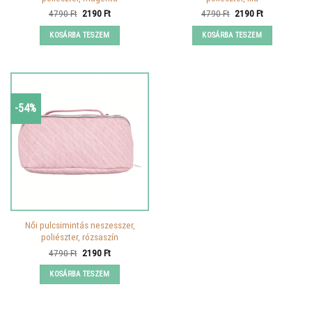
Original
Current
Original
Current
4790
Ft
2190
Ft
4790
Ft
2190
Ft
price
price
price
price
was:
is:
was:
is:
KOSÁRBA TESZEM
KOSÁRBA TESZEM
4790 Ft.
2190 Ft.
4790 Ft.
2190 Ft.
-54%
Női pulcsimintás neszesszer,
poliészter, rózsaszín
Original
Current
4790
Ft
2190
Ft
price
price
was:
is:
KOSÁRBA TESZEM
4790 Ft.
2190 Ft.