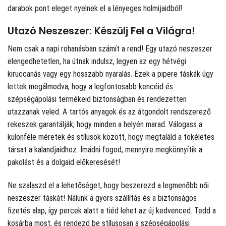
darabok pont eleget nyelnek el a lényeges holmijaidból!
Utazó Neszeszer: Készülj Fel a Világra!
Nem csak a napi rohanásban számít a rend! Egy utazó neszeszer
elengedhetetlen, ha útnak indulsz, legyen az egy hétvégi
kiruccanás vagy egy hosszabb nyaralás. Ezek a pipere táskák úgy
lettek megálmodva, hogy a legfontosabb kencéid és
szépségápolási termékeid biztonságban és rendezetten
utazzanak veled. A tartós anyagok és az átgondolt rendszerező
rekeszek garantálják, hogy minden a helyén marad. Válogass a
különféle méretek és stílusok között, hogy megtaláld a tökéletes
társat a kalandjaidhoz. Imádni fogod, mennyire megkönnyítik a
pakolást és a dolgaid előkeresését!
Ne szalaszd el a lehetőséget, hogy beszerezd a legmenőbb női
neszeszer táskát! Nálunk a gyors szállítás és a biztonságos
fizetés alap, így percek alatt a tiéd lehet az új kedvenced. Tedd a
kosárba most, és rendezd be stílusosan a szépségápolási