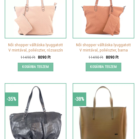
Női shopper válltáska lyuggatott
Női shopper válltáska lyuggatott
V mintával, poliészter, rózsaszín
V mintával, poliészter, barna
Original
Current
Original
Current
11490
Ft
8090
Ft
11490
Ft
8090
Ft
price
price
price
price
was:
is:
was:
is:
KOSÁRBA TESZEM
KOSÁRBA TESZEM
11490 Ft.
8090 Ft.
11490 Ft.
8090 Ft.
-35%
-38%