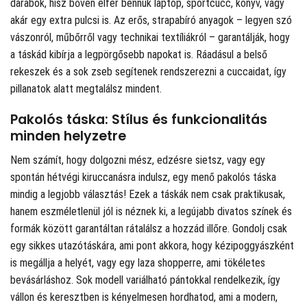
darabok, hisz bőven elfér bennük laptop, sportcucc, könyv, vagy
akár egy extra pulcsi is. Az erős, strapabíró anyagok – legyen szó
vászonról, műbőrről vagy technikai textíliákról – garantálják, hogy
a táskád kibírja a legpörgősebb napokat is. Ráadásul a belső
rekeszek és a sok zseb segítenek rendszerezni a cuccaidat, így
pillanatok alatt megtalálsz mindent.
Pakolós táska: Stílus és funkcionalitás
minden helyzetre
Nem számít, hogy dolgozni mész, edzésre sietsz, vagy egy
spontán hétvégi kiruccanásra indulsz, egy menő pakolós táska
mindig a legjobb választás! Ezek a táskák nem csak praktikusak,
hanem eszméletlenül jól is néznek ki, a legújabb divatos színek és
formák között garantáltan rátalálsz a hozzád illőre. Gondolj csak
egy sikkes utazótáskára, ami pont akkora, hogy kézipoggyászként
is megállja a helyét, vagy egy laza shopperre, ami tökéletes
bevásárláshoz. Sok modell variálható pántokkal rendelkezik, így
vállon és keresztben is kényelmesen hordhatod, ami a modern,