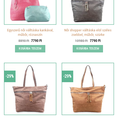
Egyszerű női válltáska karikával,
Női shopper válltáska elöl széles
műbőr, rózsaszín
zsebbel, műbőr, szürke
Original
Current
Original
Current
8890
Ft
7790
Ft
10980
Ft
7790
Ft
price
price
price
price
was:
is:
was:
is:
KOSÁRBA TESZEM
KOSÁRBA TESZEM
8890 Ft.
7790 Ft.
10980 Ft.
7790 Ft.
-29%
-29%