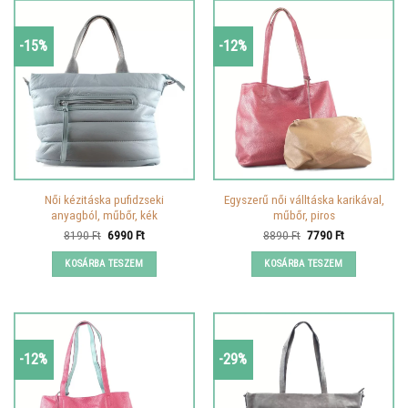
-15%
-12%
Női kézitáska pufidzseki
Egyszerű női válltáska karikával,
anyagból, műbőr, kék
műbőr, piros
Original
Current
Original
Current
8190
Ft
6990
Ft
8890
Ft
7790
Ft
price
price
price
price
was:
is:
was:
is:
KOSÁRBA TESZEM
KOSÁRBA TESZEM
8190 Ft.
6990 Ft.
8890 Ft.
7790 Ft.
-12%
-29%