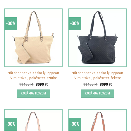
-30%
-30%
Női shopper válltáska lyuggatott
Női shopper válltáska lyuggatott
V mintával, poliészter, szürke
V mintával, poliészter, fekete
Original
Current
Original
Current
11490
Ft
8090
Ft
11490
Ft
8090
Ft
price
price
price
price
was:
is:
was:
is:
KOSÁRBA TESZEM
KOSÁRBA TESZEM
11490 Ft.
8090 Ft.
11490 Ft.
8090 Ft.
-30%
-30%