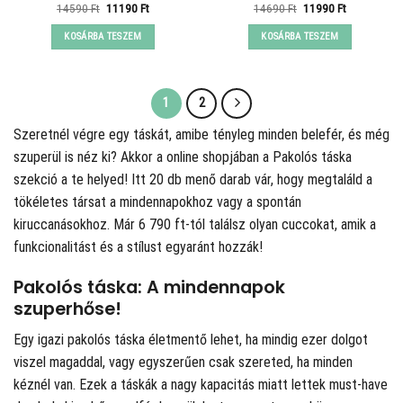
Original
Current
Original
Current
14590
Ft
11190
Ft
14690
Ft
11990
Ft
price
price
price
price
was:
is:
was:
is:
KOSÁRBA TESZEM
KOSÁRBA TESZEM
14590 Ft.
11190 Ft.
14690 Ft.
11990 Ft.
1
2
Szeretnél végre egy táskát, amibe tényleg minden belefér, és még
szuperül is néz ki? Akkor a
online shopjában a Pakolós táska
szekció a te helyed! Itt 20 db menő darab vár, hogy megtaláld a
tökéletes társat a mindennapokhoz vagy a spontán
kiruccanásokhoz. Már 6 790 ft-tól találsz olyan cuccokat, amik a
funkcionalitást és a stílust egyaránt hozzák!
Pakolós táska: A mindennapok
szuperhőse!
Egy igazi pakolós táska életmentő lehet, ha mindig ezer dolgot
viszel magaddal, vagy egyszerűen csak szereted, ha minden
kéznél van. Ezek a táskák a nagy kapacitás miatt lettek must-have