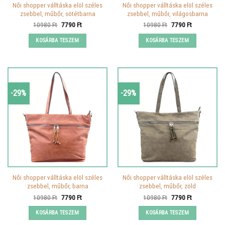
Női shopper válltáska elöl széles
Női shopper válltáska elöl széles
zsebbel, műbőr, sötétbarna
zsebbel, műbőr, világosbarna
Original
Current
Original
Current
10980
Ft
7790
Ft
10980
Ft
7790
Ft
price
price
price
price
was:
is:
was:
is:
KOSÁRBA TESZEM
KOSÁRBA TESZEM
10980 Ft.
7790 Ft.
10980 Ft.
7790 Ft.
-29%
-29%
Női shopper válltáska elöl széles
Női shopper válltáska elöl széles
zsebbel, műbőr, barna
zsebbel, műbőr, zöld
Original
Current
Original
Current
10980
Ft
7790
Ft
10980
Ft
7790
Ft
price
price
price
price
was:
is:
was:
is:
KOSÁRBA TESZEM
KOSÁRBA TESZEM
10980 Ft.
7790 Ft.
10980 Ft.
7790 Ft.