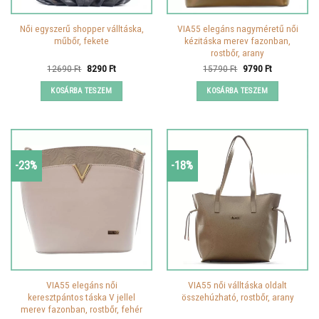
Női egyszerű shopper válltáska,
VIA55 elegáns nagyméretű női
műbőr, fekete
kézitáska merev fazonban,
rostbőr, arany
Original
Current
Original
Current
12690
Ft
8290
Ft
15790
Ft
9790
Ft
price
price
price
price
was:
is:
was:
is:
KOSÁRBA TESZEM
KOSÁRBA TESZEM
12690 Ft.
8290 Ft.
15790 Ft.
9790 Ft.
-23%
-18%
VIA55 elegáns női
VIA55 női válltáska oldalt
keresztpántos táska V jellel
összehúzható, rostbőr, arany
merev fazonban, rostbőr, fehér