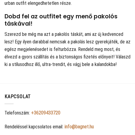
urban outfit elengedhetetlen része.
Dobd fel az outfitet egy menő pakolós
táskával!
Szerezd be még ma azt a pakolós táskát, ami az új kedvenced
lesz! Egy ilyen darabbal nemcsak a pakolás lesz gyerekjáték, de az
egész megjelenésedet is felturbózza. Rendeld meg most, és
élvezd a gyors szállítás és a biztonságos fizetés előnyeit! Válaszd
ki a stílusodhoz illő, ultra-trendit, és vágj bele a kalandokba!
KAPCSOLAT
Telefonszám:
+36209433720
Rendeléssel kapcsolatos email:
info@bagnet.hu