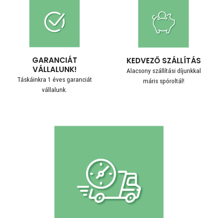
GARANCIÁT
KEDVEZŐ SZÁLLÍTÁS
VÁLLALUNK!
Alacsony szállítási díjunkkal
Táskáinkra 1 éves garanciát
máris spóroltál!
vállalunk.