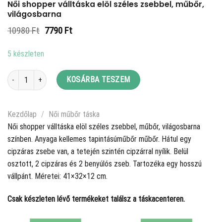
Női shopper válltáska elöl széles zsebbel, műbőr,
világosbarna
Original
Current
10980
Ft
7790
Ft
price
price
was:
is:
5 készleten
10980 Ft.
7790 Ft.
Női shopper válltáska elöl széles zsebbel, műbőr, világosbarna mennyiség
KOSÁRBA TESZEM
Kezdőlap
/
Női műbőr táska
Női shopper válltáska elöl széles zsebbel, műbőr, világosbarna
színben. Anyaga kellemes tapintásúműbőr műbőr. Hátul egy
cipzáras zsebe van, a tetején szintén cipzárral nyílik. Belül
osztott, 2 cipzáras és 2 benyúlós zseb. Tartozéka egy hosszú
vállpánt. Méretei: 41×32×12 cm.
Csak készleten lévő termékeket találsz a táskacenteren.