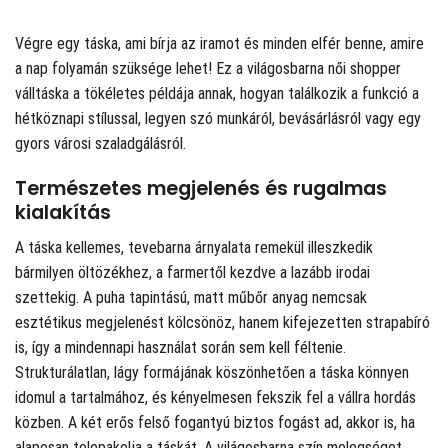
Végre egy táska, ami bírja az iramot és minden elfér benne, amire
a nap folyamán szüksége lehet! Ez a világosbarna női shopper
válltáska a tökéletes példája annak, hogyan találkozik a funkció a
hétköznapi stílussal, legyen szó munkáról, bevásárlásról vagy egy
gyors városi szaladgálásról.
Természetes megjelenés és rugalmas
kialakítás
A táska kellemes, tevebarna árnyalata remekül illeszkedik
bármilyen öltözékhez, a farmertől kezdve a lazább irodai
szettekig. A puha tapintású, matt műbőr anyag nemcsak
esztétikus megjelenést kölcsönöz, hanem kifejezetten strapabíró
is, így a mindennapi használat során sem kell féltenie.
Strukturálatlan, lágy formájának köszönhetően a táska könnyen
idomul a tartalmához, és kényelmesen fekszik fel a vállra hordás
közben. A két erős felső fogantyú biztos fogást ad, akkor is, ha
alaposan telepakolja a táskát. A világosbarna szín melegséget