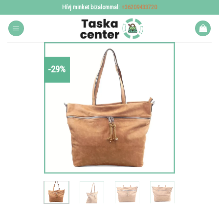
Skip
Hívj minket bizalommal:
+36209433720
to
content
-29%