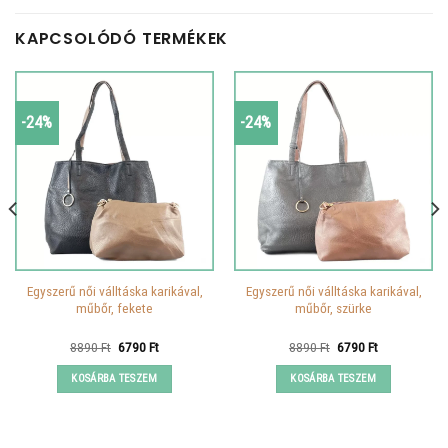
KAPCSOLÓDÓ TERMÉKEK
-24%
-24%
Egyszerű női válltáska karikával,
Egyszerű női válltáska karikával,
műbőr, fekete
műbőr, szürke
Original
Current
Original
Current
8890
Ft
6790
Ft
8890
Ft
6790
Ft
price
price
price
price
was:
is:
was:
is:
KOSÁRBA TESZEM
KOSÁRBA TESZEM
8890 Ft.
6790 Ft.
8890 Ft.
6790 Ft.