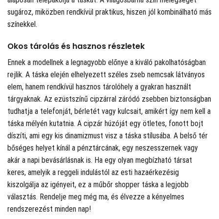
sugároz, miközben rendkívül praktikus, hiszen jól kombinálható más
színekkel.
Okos tárolás és hasznos részletek
Ennek a modellnek a legnagyobb előnye a kiváló pakolhatóságban
rejlik. A táska elején elhelyezett széles zseb nemcsak látványos
elem, hanem rendkívül hasznos tárolóhely a gyakran használt
tárgyaknak. Az ezüstszínű cipzárral záródó zsebben biztonságban
tudhatja a telefonját, bérletét vagy kulcsait, amikért így nem kell a
táska mélyén kutatnia. A cipzár húzóját egy ötletes, fonott bojt
díszíti, ami egy kis dinamizmust visz a táska stílusába. A belső tér
bőséges helyet kínál a pénztárcának, egy neszesszernek vagy
akár a napi bevásárlásnak is. Ha egy olyan megbízható társat
keres, amelyik a reggeli indulástól az esti hazaérkezésig
kiszolgálja az igényeit, ez a műbőr shopper táska a legjobb
választás. Rendelje meg még ma, és élvezze a kényelmes
rendszerezést minden nap!