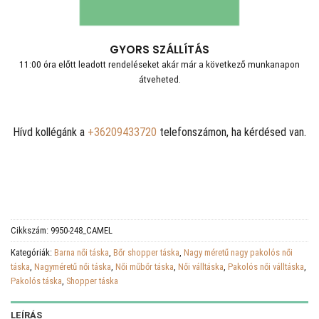
GYORS SZÁLLÍTÁS
11:00 óra előtt leadott rendeléseket akár már a következő munkanapon
átveheted.
Hívd kollégánk a
+36209433720
telefonszámon, ha kérdésed van.
Cikkszám:
9950-248_CAMEL
Kategóriák:
Barna női táska
,
Bőr shopper táska
,
Nagy méretű nagy pakolós női
táska
,
Nagyméretű női táska
,
Női műbőr táska
,
Női válltáska
,
Pakolós női válltáska
,
Pakolós táska
,
Shopper táska
LEÍRÁS