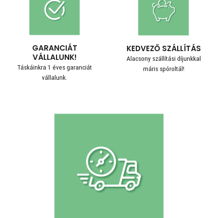
GARANCIÁT
KEDVEZŐ SZÁLLÍTÁS
VÁLLALUNK!
Alacsony szállítási díjunkkal
Táskáinkra 1 éves garanciát
máris spóroltál!
vállalunk.