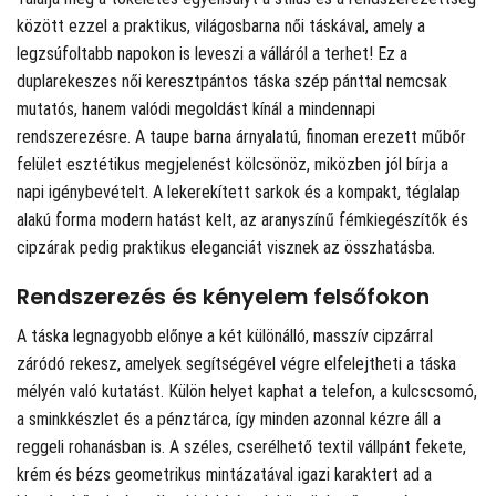
között ezzel a praktikus, világosbarna női táskával, amely a
legzsúfoltabb napokon is leveszi a válláról a terhet! Ez a
duplarekeszes női keresztpántos táska szép pánttal nemcsak
mutatós, hanem valódi megoldást kínál a mindennapi
rendszerezésre. A taupe barna árnyalatú, finoman erezett műbőr
felület esztétikus megjelenést kölcsönöz, miközben jól bírja a
napi igénybevételt. A lekerekített sarkok és a kompakt, téglalap
alakú forma modern hatást kelt, az aranyszínű fémkiegészítők és
cipzárak pedig praktikus eleganciát visznek az összhatásba.
Rendszerezés és kényelem felsőfokon
A táska legnagyobb előnye a két különálló, masszív cipzárral
záródó rekesz, amelyek segítségével végre elfelejtheti a táska
mélyén való kutatást. Külön helyet kaphat a telefon, a kulcscsomó,
a sminkkészlet és a pénztárca, így minden azonnal kézre áll a
reggeli rohanásban is. A széles, cserélhető textil vállpánt fekete,
krém és bézs geometrikus mintázatával igazi karaktert ad a