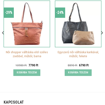
-29%
-24%
Női shopper válltáska elöl széles
Egyszerű női válltáska karikával,
zsebbel, műbőr, barna
műbőr, fekete
Original
Current
Original
Current
10980
Ft
7790
Ft
8890
Ft
6790
Ft
price
price
price
price
was:
is:
was:
is:
KOSÁRBA TESZEM
KOSÁRBA TESZEM
10980 Ft.
7790 Ft.
8890 Ft.
6790 Ft.
KAPCSOLAT