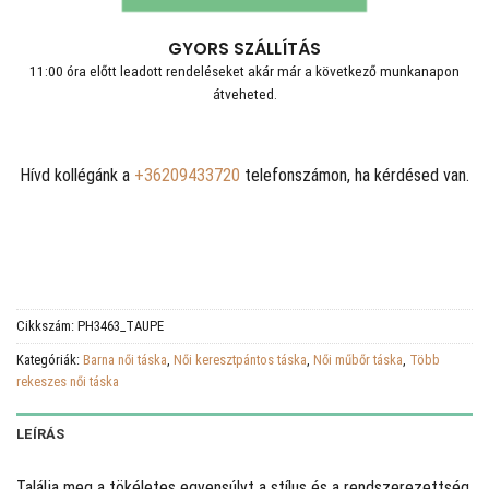
GYORS SZÁLLÍTÁS
11:00 óra előtt leadott rendeléseket akár már a következő munkanapon
átveheted.
Hívd kollégánk a
+36209433720
telefonszámon, ha kérdésed van.
Cikkszám:
PH3463_TAUPE
Kategóriák:
Barna női táska
,
Női keresztpántos táska
,
Női műbőr táska
,
Több
rekeszes női táska
LEÍRÁS
Találja meg a tökéletes egyensúlyt a stílus és a rendszerezettség