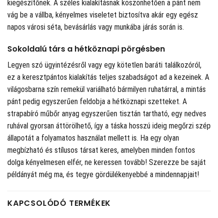
kiegészítőnek. A széles kialakításnak köszönhetően a pánt nem
vág be a vállba, kényelmes viseletet biztosítva akár egy egész
napos városi séta, bevásárlás vagy munkába járás során is.
Sokoldalú társ a hétköznapi pörgésben
Legyen szó ügyintézésről vagy egy kötetlen baráti találkozóról,
ez a keresztpántos kialakítás teljes szabadságot ad a kezeinek. A
világosbarna szín remekül variálható bármilyen ruhatárral, a mintás
pánt pedig egyszerűen feldobja a hétköznapi szetteket. A
strapabíró műbőr anyag egyszerűen tisztán tartható, egy nedves
ruhával gyorsan áttörölhető, így a táska hosszú ideig megőrzi szép
állapotát a folyamatos használat mellett is. Ha egy olyan
megbízható és stílusos társat keres, amelyben minden fontos
dolga kényelmesen elfér, ne keressen tovább! Szerezze be saját
példányát még ma, és tegye gördülékenyebbé a mindennapjait!
KAPCSOLÓDÓ TERMÉKEK