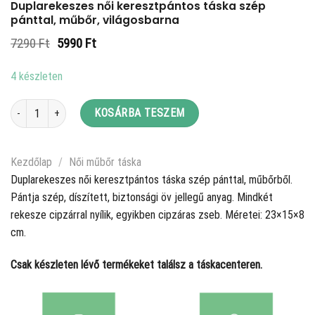
Duplarekeszes női keresztpántos táska szép
pánttal, műbőr, világosbarna
Original
Current
7290
Ft
5990
Ft
price
price
was:
is:
4 készleten
7290 Ft.
5990 Ft.
Duplarekeszes női keresztpántos táska szép pánttal, műbőr, világosbarna
KOSÁRBA TESZEM
Kezdőlap
/
Női műbőr táska
Duplarekeszes női keresztpántos táska szép pánttal, műbőrből.
Pántja szép, díszített, biztonsági öv jellegű anyag. Mindkét
rekesze cipzárral nyílik, egyikben cipzáras zseb. Méretei: 23×15×8
cm.
Csak készleten lévő termékeket találsz a táskacenteren.