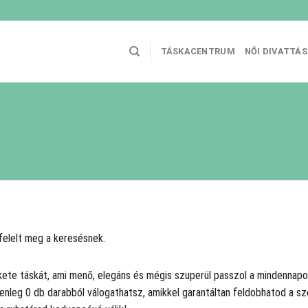
TÁSKACENTRUM
NŐI DIVATTÁ
felelt meg a keresésnek.
kete táskát, ami menő, elegáns és mégis szuperül passzol a mindennap
lenleg 0 db darabból válogathatsz, amikkel garantáltan feldobhatod a 