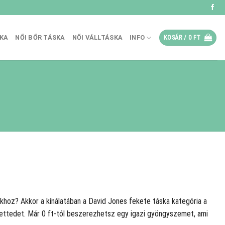
SKA
NŐI BŐR TÁSKA
NŐI VÁLLTÁSKA
INFO
KOSÁR /
0
FT
okhoz? Akkor a
kínálatában a David Jones fekete táska kategória a
szettedet. Már 0 ft-tól beszerezhetsz egy igazi gyöngyszemet, ami