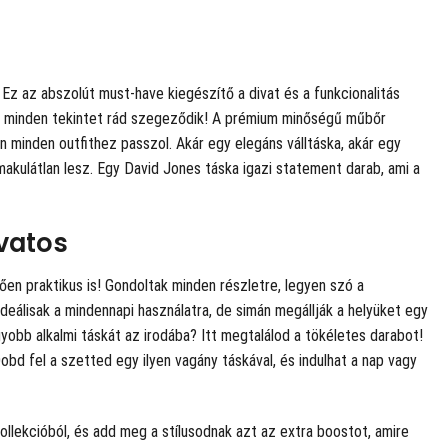
Ez az abszolút must-have kiegészítő a divat és a funkcionalitás
n, minden tekintet rád szegeződik! A prémium minőségű műbőr
gn minden outfithez passzol. Akár egy elegáns válltáska, akár egy
kulátlan lesz. Egy David Jones táska igazi statement darab, ami a
ivatos
n praktikus is! Gondoltak minden részletre, legyen szó a
ideálisak a mindennapi használatra, de simán megállják a helyüket egy
obb alkalmi táskát az irodába? Itt megtalálod a tökéletes darabot!
Dobd fel a szetted egy ilyen vagány táskával, és indulhat a nap vagy
llekcióból, és add meg a stílusodnak azt az extra boostot, amire