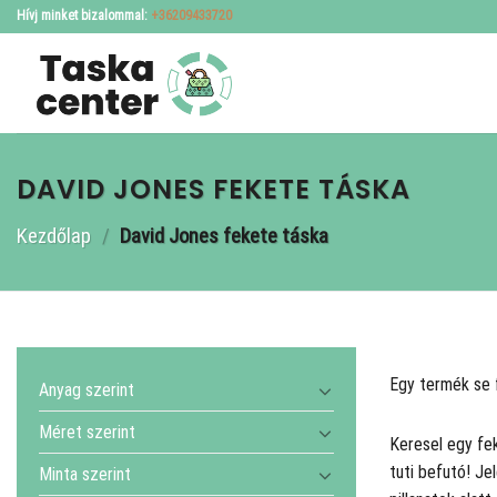
Skip
Hívj minket bizalommal:
+36209433720
to
content
DAVID JONES FEKETE TÁSKA
Kezdőlap
/
David Jones fekete táska
Egy termék se 
Anyag szerint
Méret szerint
Keresel egy fe
tuti befutó! Je
Minta szerint