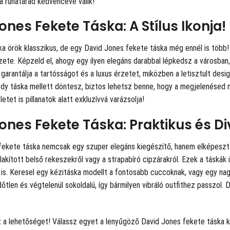
t a ruhatárad kedvencévé válik!
ones Fekete Táska: A Stílus Ikonja!
a örök klasszikus, de egy David Jones fekete táska még ennél is több! 
zete. Képzeld el, ahogy egy ilyen elegáns darabbal lépkedsz a városba
garantálja a tartósságot és a luxus érzetet, miközben a letisztult desi
dy táska mellett döntesz, biztos lehetsz benne, hogy a megjelenésed ma
etet is pillanatok alatt exkluzívvá varázsolja!
ones Fekete Táska: Praktikus és D
fekete táska nemcsak egy szuper elegáns kiegészítő, hanem elképesztőe
lakított belső rekeszekről vagy a strapabíró cipzárakról. Ezek a táskák 
is. Keresel egy kézitáska modellt a fontosabb cuccoknak, vagy egy nagy
dőtlen és végtelenül sokoldalú, így bármilyen vibráló outfithez passzol. 
 a lehetőséget! Válassz egyet a lenyűgöző David Jones fekete táska ko