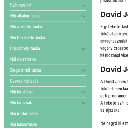
pillanatok alat
Szín szerint
David J
Női alkalmi táska
Női átvetős táska
Egy fekete tásk
tökéletes ötvö
Női bevásárló táska
anyaghasználat 
vagány crossbo
Crossbody táska
hétköznapi visel
Női divattáska
David J
Elegáns női táska
Gyerek hátizsák
A David Jones 
tökéletesen kia
Női hátitáska
esti programon 
Női hátizsák
A fekete szín i
az éjszaka!
Női irodai táska
Ne hagyd ki ezt
Női iskolatáska