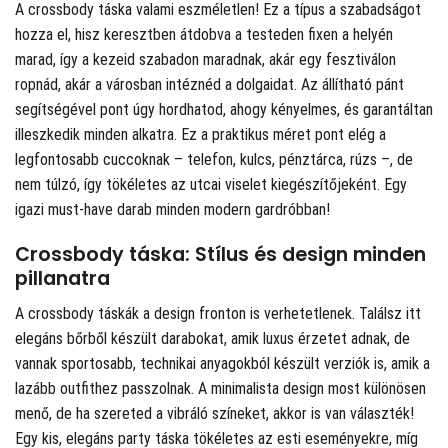
A crossbody táska valami eszméletlen! Ez a típus a szabadságot
hozza el, hisz keresztben átdobva a testeden fixen a helyén
marad, így a kezeid szabadon maradnak, akár egy fesztiválon
ropnád, akár a városban intéznéd a dolgaidat. Az állítható pánt
segítségével pont úgy hordhatod, ahogy kényelmes, és garantáltan
illeszkedik minden alkatra. Ez a praktikus méret pont elég a
legfontosabb cuccoknak – telefon, kulcs, pénztárca, rúzs –, de
nem túlzó, így tökéletes az utcai viselet kiegészítőjeként. Egy
igazi must-have darab minden modern gardróbban!
Crossbody táska: Stílus és design minden
pillanatra
A crossbody táskák a design fronton is verhetetlenek. Találsz itt
elegáns bőrből készült darabokat, amik luxus érzetet adnak, de
vannak sportosabb, technikai anyagokból készült verziók is, amik a
lazább outfithez passzolnak. A minimalista design most különösen
menő, de ha szereted a vibráló színeket, akkor is van választék!
Egy kis, elegáns party táska tökéletes az esti eseményekre, míg