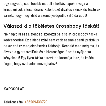
egy nagyobb, sportosabb modell a hétköznapokra vagy a
kiruccanásokra lesz ideális. Különböző divatos színek és textúrák
várnak, hogy megtaláld a személyiségedhez illő darabot!
Válaszd ki a tökéletes Crossbody táskát!
Ne hagyd ki ezt a trendet, szerezd be a saját crossbody táska
kedvencedet! Ez a kiegészítő nem csak eszméletlenül praktikus,
de az egész megjelenésedet feldobja. Rendeld meg még ma, és
élvezd a gyors szállítás és a biztonságos fizetés nyújtotta
kényelmet! Egy ilyen táska a szetted koronája lesz, és imádni
fogod, hogy szabadon mozoghatsz!
KAPCSOLAT
Telefonszám:
+36209433720