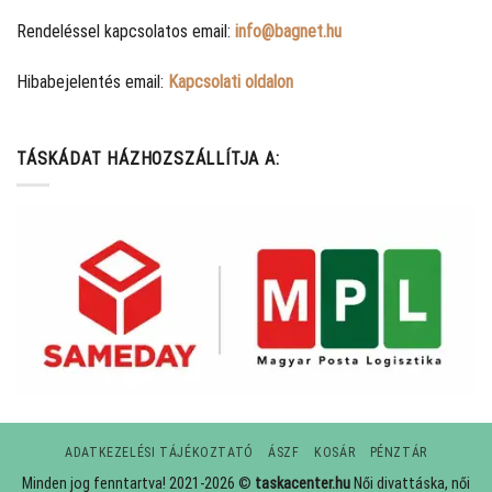
Rendeléssel kapcsolatos email:
info@bagnet.hu
Hibabejelentés email:
Kapcsolati oldalon
TÁSKÁDAT HÁZHOZSZÁLLÍTJA A:
ADATKEZELÉSI TÁJÉKOZTATÓ
ÁSZF
KOSÁR
PÉNZTÁR
Minden jog fenntartva! 2021-2026 ©
taskacenter.hu
Női divattáska, női