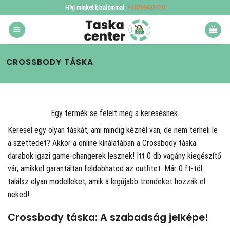
Skip
Hívj minket bizalommal:
+36209433720
to
content
CROSSBODY TÁSKA
Egy termék se felelt meg a keresésnek.
Keresel egy olyan táskát, ami mindig kéznél van, de nem terheli le
a szettedet? Akkor a
online kínálatában a Crossbody táska
darabok igazi game-changerek lesznek! Itt 0 db vagány kiegészítő
vár, amikkel garantáltan feldobhatod az outfitet. Már 0 ft-tól
találsz olyan modelleket, amik a legújabb trendeket hozzák el
neked!
Crossbody táska: A szabadság jelképe!