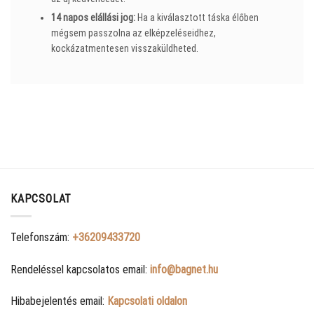
14 napos elállási jog:
Ha a kiválasztott táska élőben
mégsem passzolna az elképzeléseidhez,
kockázatmentesen visszaküldheted.
KAPCSOLAT
Telefonszám:
+36209433720
Rendeléssel kapcsolatos email:
info@bagnet.hu
Hibabejelentés email:
Kapcsolati oldalon