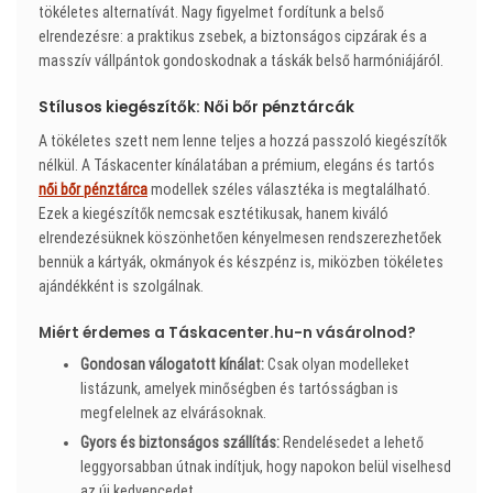
tökéletes alternatívát. Nagy figyelmet fordítunk a belső
elrendezésre: a praktikus zsebek, a biztonságos cipzárak és a
masszív vállpántok gondoskodnak a táskák belső harmóniájáról.
Stílusos kiegészítők: Női bőr pénztárcák
A tökéletes szett nem lenne teljes a hozzá passzoló kiegészítők
nélkül. A Táskacenter kínálatában a prémium, elegáns és tartós
női bőr pénztárca
modellek széles választéka is megtalálható.
Ezek a kiegészítők nemcsak esztétikusak, hanem kiváló
elrendezésüknek köszönhetően kényelmesen rendszerezhetőek
bennük a kártyák, okmányok és készpénz is, miközben tökéletes
ajándékként is szolgálnak.
Miért érdemes a Táskacenter.hu-n vásárolnod?
Gondosan válogatott kínálat:
Csak olyan modelleket
listázunk, amelyek minőségben és tartósságban is
megfelelnek az elvárásoknak.
Gyors és biztonságos szállítás:
Rendelésedet a lehető
leggyorsabban útnak indítjuk, hogy napokon belül viselhesd
az új kedvencedet.