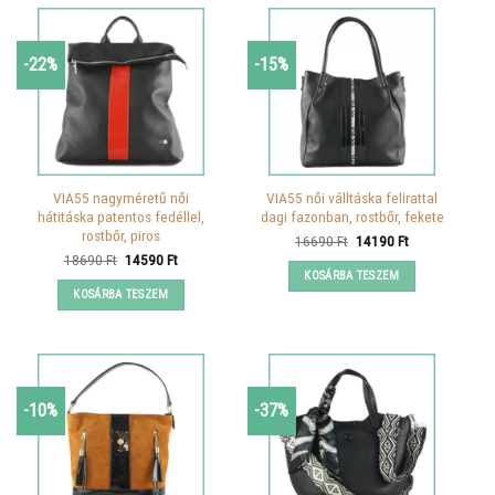
-22%
-15%
VIA55 nagyméretű női
VIA55 női válltáska felirattal
hátitáska patentos fedéllel,
dagi fazonban, rostbőr, fekete
rostbőr, piros
Original
Current
16690
Ft
14190
Ft
price
price
Original
Current
18690
Ft
14590
Ft
was:
is:
price
price
KOSÁRBA TESZEM
16690 Ft.
14190 Ft.
was:
is:
KOSÁRBA TESZEM
18690 Ft.
14590 Ft.
-10%
-37%