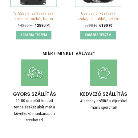
VIA55 női válltáska sok
Csinos női kézitáska
zsebbel, rostbőr, barna
szalaggal, műbőr, fekete
Original
Current
Original
Current
14290
Ft
12890
Ft
9790
Ft
6190
Ft
price
price
price
price
was:
is:
was:
is:
KOSÁRBA TESZEM
KOSÁRBA TESZEM
14290 Ft.
12890 Ft.
9790 Ft.
6190 Ft.
MIÉRT MINKET VÁLASZ?
GYORS SZÁLLÍTÁS
KEDVEZŐ SZÁLLÍTÁS
11:00 óra előtt leadott
Alacsony szállítási díjunkkal
rendeléseket akár már a
máris spóroltál!
következő munkanapon
átveheted.