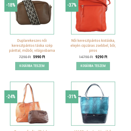
-18%
-37%
Duplarekeszes női
Női keresztpántos kistáska,
keresztpántos táska szép
elején cipzáras zsebbel, bőr,
pánttal, műbőr, világosbarna
piros
Original
Current
Original
Current
7290
Ft
5990
Ft
14790
Ft
9290
Ft
price
price
price
price
was:
is:
was:
is:
KOSÁRBA TESZEM
KOSÁRBA TESZEM
7290 Ft.
5990 Ft.
14790 Ft.
9290 Ft.
-24%
-31%