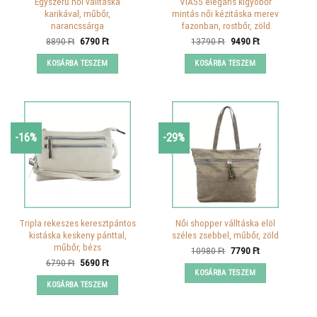
Egyszerű női válltáska
VIA55 elegáns kígyóbőr
karikával, műbőr,
mintás női kézitáska merev
narancssárga
fazonban, rostbőr, zöld
Original
Current
Original
Current
8890
Ft
6790
Ft
13790
Ft
9490
Ft
price
price
price
price
was:
is:
was:
is:
KOSÁRBA TESZEM
KOSÁRBA TESZEM
8890 Ft.
6790 Ft.
13790 Ft.
9490 Ft.
-16%
-29%
Tripla rekeszes keresztpántos
Női shopper válltáska elöl
kistáska keskeny pánttal,
széles zsebbel, műbőr, zöld
műbőr, bézs
Original
Current
10980
Ft
7790
Ft
price
price
Original
Current
6790
Ft
5690
Ft
was:
is:
price
price
KOSÁRBA TESZEM
10980 Ft.
7790 Ft.
was:
is:
KOSÁRBA TESZEM
6790 Ft.
5690 Ft.