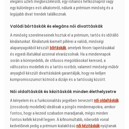
elegáns üzleti megbeszélésről, egy rohanós hétköznapról vagy
egy különleges esti alkalomról, nálunk a prémium minőség és a
legújabb divat trendek találkoznak.
Valódi bőrtáskák és elegáns női divattáskák
A minőség szerelmeseinek hoztuk el a prémium, tartós és időtálló
kínálatunkat. Kínálatunk kiemelt pillérei a valódi, minőségi
alapanyagokból készült
bőrtáskák
, amelyek finom tapintásukkal
és egyedi illatukkal azonnal elvarázsolnak. Ha a mindennapok
során a könnyedebb, de stílusos megoldásokat keresed, a
változatos modellek és a tartós rostbőr, valamint minőségi műbőr
anyagból készült divattáskáink garantálják, hogy ne kelljen
kompromisszumot kötnöd a dizájn és a tartósság között.
Női oldaltáskák és kézitáskák minden élethelyzetre
A kényelem és a funkcionalitás jegyében tervezett
női oldaltáskák
(crossbody modellek) ideálisak a pörgős mindennapokra, amikor
fontos, hogy a kezeid szabadon maradjanak, mégis minden
fontos kellék kéznél legyen. A kifinomultabb, nőiesebb vonal
kedvelőinek pedig a prémium kialakítású
női kézitáskák
nyújtanak