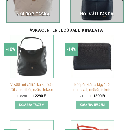
NŐI BŐR TÁSKA
NŐI VÁLLTÁSKA
TÁSKACENTER LEGÚJABB KÍNÁLATA
-10%
-14%
VIA55 női válltáska karikás
Női pénztárca kígyóbőr
füllel, rostbőr, ezüst-fekete
mintával, műbőr, fekete
Original
Current
Original
Current
13690
Ft
12290
Ft
2190
Ft
1890
Ft
price
price
price
price
was:
is:
was:
is:
KOSÁRBA TESZEM
KOSÁRBA TESZEM
13690 Ft.
12290 Ft.
2190 Ft.
1890 Ft.