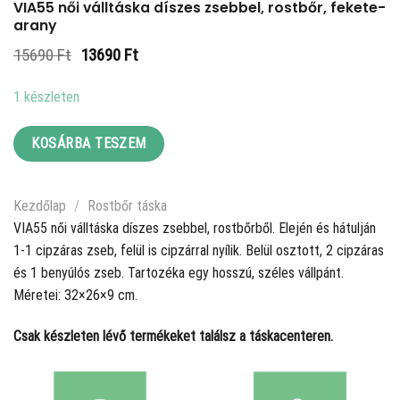
VIA55 női válltáska díszes zsebbel, rostbőr, fekete-
arany
Original
Current
15690
Ft
13690
Ft
price
price
was:
is:
1 készleten
15690 Ft.
13690 Ft.
KOSÁRBA TESZEM
Kezdőlap
/
Rostbőr táska
VIA55 női válltáska díszes zsebbel, rostbőrből. Elején és hátulján
1-1 cipzáras zseb, felül is cipzárral nyílik. Belül osztott, 2 cipzáras
és 1 benyúlós zseb. Tartozéka egy hosszú, széles vállpánt.
Méretei: 32×26×9 cm.
Csak készleten lévő termékeket találsz a táskacenteren.