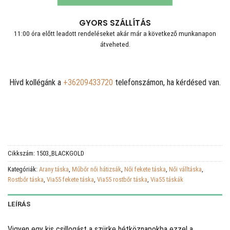
GYORS SZÁLLÍTÁS
11:00 óra előtt leadott rendeléseket akár már a következő munkanapon
átveheted.
Hívd kollégánk a
+36209433720
telefonszámon, ha kérdésed van.
Cikkszám:
1503_BLACKGOLD
Kategóriák:
Arany táska
,
Műbőr női hátizsák
,
Női fekete táska
,
Női válltáska
,
Rostbőr táska
,
Via55 fekete táska
,
Via55 rostbőr táska
,
Via55 táskák
LEÍRÁS
Vigyen egy kis csillogást a szürke hétköznapokba ezzel a