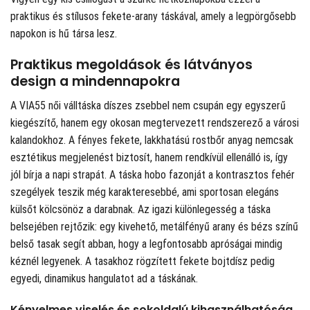
praktikus és stílusos fekete-arany táskával, amely a legpörgősebb
napokon is hű társa lesz.
Praktikus megoldások és látványos
design a mindennapokra
A VIA55 női válltáska díszes zsebbel nem csupán egy egyszerű
kiegészítő, hanem egy okosan megtervezett rendszerező a városi
kalandokhoz. A fényes fekete, lakkhatású rostbőr anyag nemcsak
esztétikus megjelenést biztosít, hanem rendkívül ellenálló is, így
jól bírja a napi strapát. A táska hobo fazonját a kontrasztos fehér
szegélyek teszik még karakteresebbé, ami sportosan elegáns
külsőt kölcsönöz a darabnak. Az igazi különlegesség a táska
belsejében rejtőzik: egy kivehető, metálfényű arany és bézs színű
belső tasak segít abban, hogy a legfontosabb apróságai mindig
kéznél legyenek. A tasakhoz rögzített fekete bojtdísz pedig
egyedi, dinamikus hangulatot ad a táskának.
Kényelmes viselés és sokoldalú kihasználhatóság