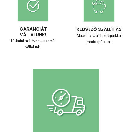
GARANCIÁT
KEDVEZŐ SZÁLLÍTÁS
VÁLLALUNK!
Alacsony szállítási díjunkkal
Táskáinkra 1 éves garanciát
máris spóroltál!
vállalunk.