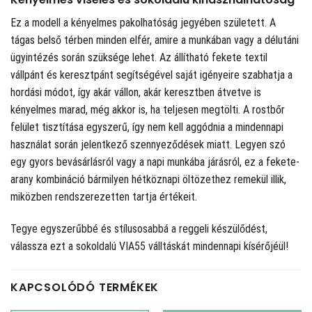
Ez a modell a kényelmes pakolhatóság jegyében született. A
tágas belső térben minden elfér, amire a munkában vagy a délutáni
ügyintézés során szüksége lehet. Az állítható fekete textil
vállpánt és keresztpánt segítségével saját igényeire szabhatja a
hordási módot, így akár vállon, akár keresztben átvetve is
kényelmes marad, még akkor is, ha teljesen megtölti. A rostbőr
felület tisztítása egyszerű, így nem kell aggódnia a mindennapi
használat során jelentkező szennyeződések miatt. Legyen szó
egy gyors bevásárlásról vagy a napi munkába járásról, ez a fekete-
arany kombináció bármilyen hétköznapi öltözethez remekül illik,
miközben rendszerezetten tartja értékeit.
Tegye egyszerűbbé és stílusosabbá a reggeli készülődést,
válassza ezt a sokoldalú VIA55 válltáskát mindennapi kísérőjéül!
KAPCSOLÓDÓ TERMÉKEK