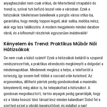
anyaghasználat nem csak etikus, de hihetetlenül strapabíró és
trendi is, szóval tuti befutó leszel vele a városban. Ezek a
hátizsákok tökéletesen beleillenek a pörgős városi stílus-ba,
garantálva, hogy mindig toppon legyél, akár suliba, melóba mész,
akár egy laza találkozóra. A modern megjelenés minden darabon
vibrál, és a kifinomult részletek egyszerűen imádnivalók!
Kényelem és Trend: Praktikus Műbőr Női
Hátizsákok
De nem csak a külső számít! Ezek a hátizsákok belülről is szuperül
rendszerezettek, a praktikus elrendezés megkönnyíti a dolgodat a
mindennapokban. Mindennek meglesz a helye, a telefontól a
noteszig, így sosem kell többé a cuccaid után kutatnod. Az
ergonomikus, állítható pántok pedig gondoskodnak a maximális
kényelemről, még akkor is, ha telepakoltad a hátizsákot. A
gondosan megválasztott, tartós anyagok pedig garantálják, hogy
ez a táska hosszú távú társad lesz minden kalandban! Dobd fel a
szetted ezzel a vibráló kiegészítővel, és indulhat a nap!