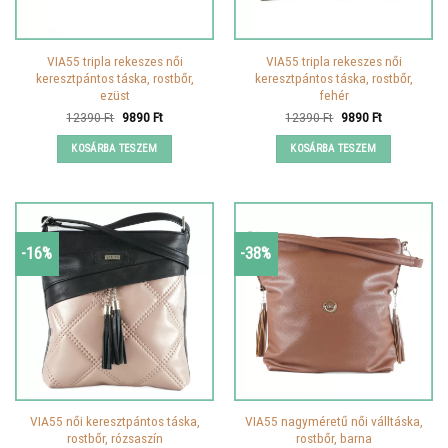
VIA55 tripla rekeszes női
VIA55 tripla rekeszes női
keresztpántos táska, rostbőr,
keresztpántos táska, rostbőr,
ezüst
fehér
Original
Current
Original
Current
12390
Ft
9890
Ft
12390
Ft
9890
Ft
price
price
price
price
was:
is:
was:
is:
KOSÁRBA TESZEM
KOSÁRBA TESZEM
12390 Ft.
9890 Ft.
12390 Ft.
9890 Ft.
-16%
-38%
VIA55 női keresztpántos táska,
VIA55 nagyméretű női válltáska,
rostbőr, rózsaszín
rostbőr, barna