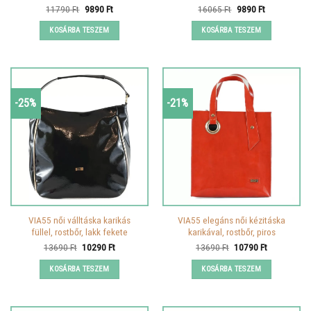
Original
Current
Original
Current
11790
Ft
9890
Ft
16065
Ft
9890
Ft
price
price
price
price
was:
is:
was:
is:
KOSÁRBA TESZEM
KOSÁRBA TESZEM
11790 Ft.
9890 Ft.
16065 Ft.
9890 Ft.
-25%
-21%
VIA55 női válltáska karikás
VIA55 elegáns női kézitáska
füllel, rostbőr, lakk fekete
karikával, rostbőr, piros
Original
Current
Original
Current
13690
Ft
10290
Ft
13690
Ft
10790
Ft
price
price
price
price
was:
is:
was:
is:
KOSÁRBA TESZEM
KOSÁRBA TESZEM
13690 Ft.
10290 Ft.
13690 Ft.
10790 Ft.