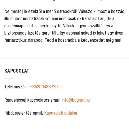
Ne maradj le ezekről a menő darabokról! Válaszd ki most a hozzád
illő műbőr női hátizsák-ot, ami nem csak extra stílust ad, de a
mindennapjaidat is megkönnyíti! Nálunk a gyors szállítás és a
biztonságos fizetés garantált, így azonnal neked is lehet egy ilyen
fantasztikus darabod. Tedd a kosaradba a kedvencedet még ma!
KAPCSOLAT
Telefonszám:
+36209433720
Rendeléssel kapcsolatos email:
info@bagnet.hu
Hibabejelentés email:
Kapcsolati oldalon