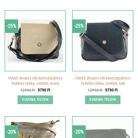
-25%
-25%
VIA55 divatos női keresztpántos
VIA55 divatos női keresztpántos
fedeles táska, rostbőr, arany
fedeles táska, rostbőr, kék
Original
Current
Original
Current
12990
Ft
9790
Ft
12990
Ft
9790
Ft
price
price
price
price
was:
is:
was:
is:
KOSÁRBA TESZEM
KOSÁRBA TESZEM
12990 Ft.
9790 Ft.
12990 Ft.
9790 Ft.
-20%
-20%