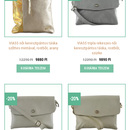
VIA55 női keresztpántos táska
VIA55 tripla rekeszes női
szőttes mintával, rostbőr, arany
keresztpántos táska, rostbőr,
szürke
Original
Current
Original
Current
12290
Ft
9880
Ft
12390
Ft
9890
Ft
price
price
price
price
was:
is:
was:
is:
KOSÁRBA TESZEM
KOSÁRBA TESZEM
12290 Ft.
9880 Ft.
12390 Ft.
9890 Ft.
-20%
-20%