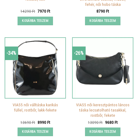
fehér, női hobo táska
Original
Current
14290
Ft
7970
Ft
8790
Ft
price
price
was:
is:
KOSÁRBA TESZEM
KOSÁRBA TESZEM
14290 Ft.
7970 Ft.
-34%
-26%
VIA55 női válltáska karikás
VIA55 női keresztpántos láncos
füllel, rostbőr, lakk-fekete
táska lecsatolható tasakkal,
rostbőr, fekete
Original
Current
Original
Current
13690
Ft
8990
Ft
13090
Ft
9680
Ft
price
price
price
price
was:
is:
was:
is:
KOSÁRBA TESZEM
KOSÁRBA TESZEM
13690 Ft.
8990 Ft.
13090 Ft.
9680 Ft.