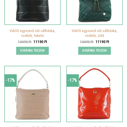
VIA55 egyszerű női válltáska,
VIA55 egyszerű női válltáska,
rostbőr, fekete
rostbőr, zöld
Original
Current
Original
Current
13490
Ft
11190
Ft
13490
Ft
11190
Ft
price
price
price
price
was:
is:
was:
is:
KOSÁRBA TESZEM
KOSÁRBA TESZEM
13490 Ft.
11190 Ft.
13490 Ft.
11190 Ft.
-17%
-17%