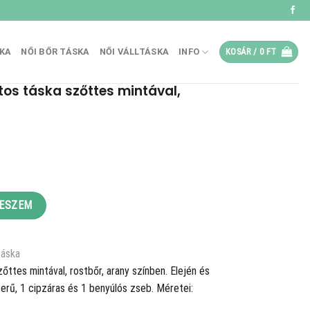
SKA
NŐI BŐR TÁSKA
NŐI VÁLLTÁSKA
INFO
KOSÁR /
0
FT
tos táska szőttes mintával,
.
es mintával, rostbőr, arany mennyiség
TESZEM
táska
ttes mintával, rostbőr, arany színben. Elején és
terű, 1 cipzáras és 1 benyúlós zseb. Méretei: