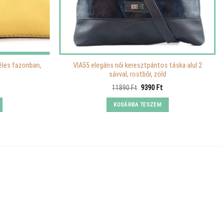
éles fazonban,
VIA55 elegáns női keresztpántos táska alul 2
sávval, rostbőr, zöld
urrent
Original
Current
11890
Ft
9390
Ft
rice
price
price
s:
was:
is:
KOSÁRBA TESZEM
.
490 Ft.
11890 Ft.
9390 Ft.