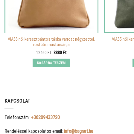
VIA55 női keresztpántos táska varrott négyzettel,
VIA55 női ke
rostbőr, mustársárga
Original
Current
12460
Ft
8880
Ft
price
price
was:
is:
KOSÁRBA TESZEM
12460 Ft.
8880 Ft.
KAPCSOLAT
Telefonszám:
+36209433720
Rendeléssel kapcsolatos email:
info@bagnet.hu