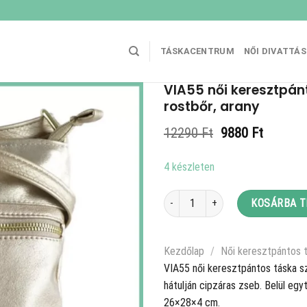
TÁSKACENTRUM
NŐI DIVATTÁ
VIA55 női keresztpán
rostbőr, arany
Original
Current
12290
Ft
9880
Ft
price
price
was:
is:
4 készleten
12290 Ft.
9880 Ft
VIA55 női keresztpántos táska szőtt
KOSÁRBA 
Kezdőlap
/
Női keresztpántos 
VIA55 női keresztpántos táska sző
hátulján cipzáras zseb. Belül egy
26×28×4 cm.