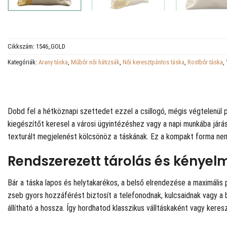
Cikkszám:
1546_GOLD
Kategóriák:
Arany táska
,
Műbőr női hátizsák
,
Női keresztpántos táska
,
Rostbőr táska
,
Dobd fel a hétköznapi szettedet ezzel a csillogó, mégis végtelenül p
kiegészítőt keresel a városi ügyintézéshez vagy a napi munkába járás
texturált megjelenést kölcsönöz a táskának. Ez a kompakt forma nem 
Rendszerezett tárolás és kényel
Bár a táska lapos és helytakarékos, a belső elrendezése a maximális
zseb gyors hozzáférést biztosít a telefonodnak, kulcsaidnak vagy a b
állítható a hossza. Így hordhatod klasszikus válltáskaként vagy ker