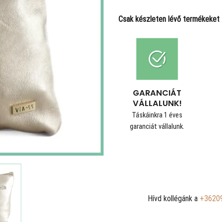
Csak készleten lévő termékeket t
GARANCIÁT
VÁLLALUNK!
Táskáinkra 1 éves
garanciát vállalunk.
Hívd kollégánk a
+3620