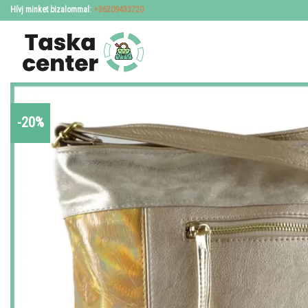
Skip
Hívj minket bizalommal:
+36209433720
to
content
-20%