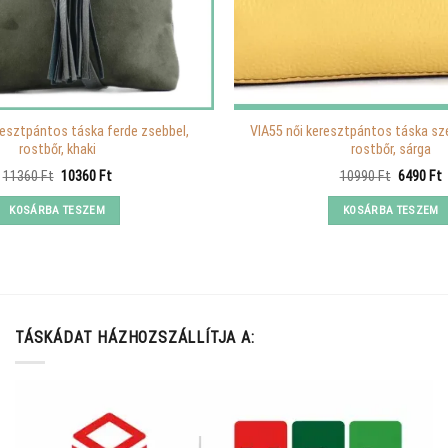
resztpántos táska ferde zsebbel,
VIA55 női keresztpántos táska sz
rostbőr, khaki
rostbőr, sárga
Original
Current
Original
C
11360
Ft
10360
Ft
10990
Ft
6490
Ft
price
price
price
p
was:
is:
was:
i
KOSÁRBA TESZEM
KOSÁRBA TESZEM
11360 Ft.
10360 Ft.
10990 Ft
6
TÁSKÁDAT HÁZHOZSZÁLLÍTJA A: