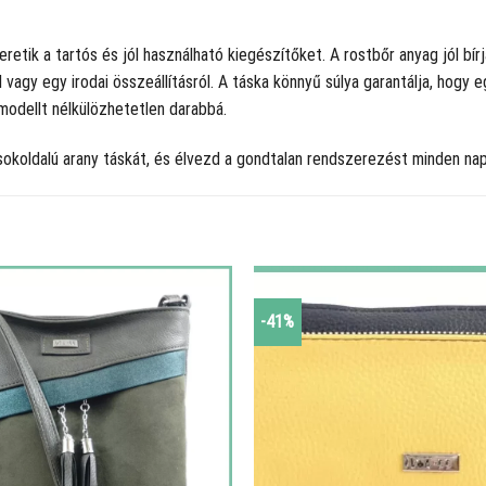
retik a tartós és jól használható kiegészítőket. A rostbőr anyag jól bír
l vagy egy irodai összeállításról. A táska könnyű súlya garantálja, hog
 modellt nélkülözhetetlen darabbá.
sokoldalú arany táskát, és élvezd a gondtalan rendszerezést minden nap
-41%