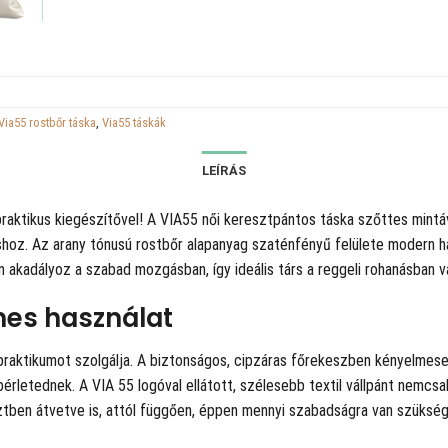
Via55 rostbőr táska
,
Via55 táskák
LEÍRÁS
raktikus kiegészítővel! A VIA55 női keresztpántos táska szőttes mintáv
hoz. Az arany tónusú rostbőr alapanyag szaténfényű felülete modern hatá
akadályoz a szabad mozgásban, így ideális társ a reggeli rohanásban va
mes használat
 praktikumot szolgálja. A biztonságos, cipzáras főrekeszben kényelmese
érletednek. A VIA 55 logóval ellátott, szélesebb textil vállpánt nemcsa
esztben átvetve is, attól függően, éppen mennyi szabadságra van szüksé