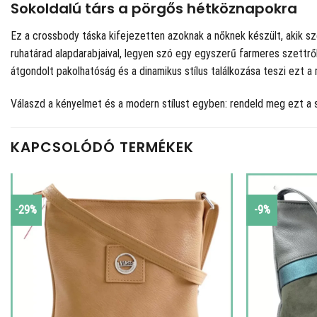
Sokoldalú társ a pörgős hétköznapokra
Ez a crossbody táska kifejezetten azoknak a nőknek készült, akik sze
ruhatárad alapdarabjaival, legyen szó egy egyszerű farmeres szettrő
átgondolt pakolhatóság és a dinamikus stílus találkozása teszi ezt a
Válaszd a kényelmet és a modern stílust egyben: rendeld meg ezt a 
KAPCSOLÓDÓ TERMÉKEK
-29%
-9%