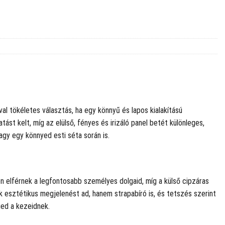
al tökéletes választás, ha egy könnyű és lapos kialakítású
st kelt, míg az elülső, fényes és irizáló panel betét különleges,
gy egy könnyed esti séta során is.
n elférnek a legfontosabb személyes dolgaid, míg a külső cipzáras
k esztétikus megjelenést ad, hanem strapabíró is, és tetszés szerint
ged a kezeidnek.