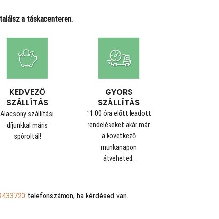
alálsz a táskacenteren.
GYORS
KEDVEZŐ
SZÁLLÍTÁS
SZÁLLÍTÁS
11:00 óra előtt leadott
Alacsony szállítási
rendeléseket akár már
díjunkkal máris
a következő
spóroltál!
munkanapon
átveheted.
9433720
telefonszámon, ha kérdésed van.