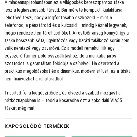
A mindennapi rohanásban ez a világoskék keresztpántos táska
lesz a leghasznosabb társad. Bár mérete kompakt, kialakítása
lehetővé teszi, hogy a legfontosabb eszközeid – mint a
telefonod, a pénztárcád és a kulcsaid – mindig kéznél legyenek,
mégis rendezetten tárolhasd őket. A rostbőr anyag könnyű, így a
táska hosszabb séta, ügyintézés vagy baráti találkozó során sem
válik nehézzé vagy zavaróvá. Ez a modell remekül illik egy
egyszerű farmer-póló összeállításhoz, de a munkába járós
szettedet is garantáltan feldobja a színeivel. Ha szereted a
praktikus megoldásokat és a dinamikus, modern stílust, ez a táska
nem hiányozhat a ruhatáradból.
Frissítsd fel a kiegészítőidet, és élvezd a szabad mozgást a
hétköznapokban is – tedd a kosaradba ezt a sokoldalú VIA55
táskát még ma!
KAPCSOLÓDÓ TERMÉKEK