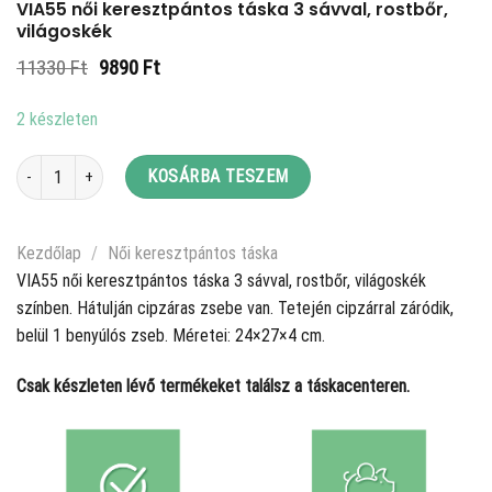
VIA55 női keresztpántos táska 3 sávval, rostbőr,
világoskék
Original
Current
11330
Ft
9890
Ft
price
price
was:
is:
2 készleten
11330 Ft.
9890 Ft.
VIA55 női keresztpántos táska 3 sávval, rostbőr, világoskék mennyiség
KOSÁRBA TESZEM
Kezdőlap
/
Női keresztpántos táska
VIA55 női keresztpántos táska 3 sávval, rostbőr, világoskék
színben. Hátulján cipzáras zsebe van. Tetején cipzárral záródik,
belül 1 benyúlós zseb. Méretei: 24×27×4 cm.
Csak készleten lévő termékeket találsz a táskacenteren.