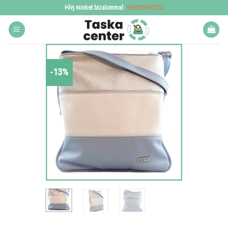
Skip
Hívj minket bizalommal:
+36209433720
to
content
-13%