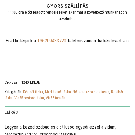
GYORS SZÁLLÍTÁS
11:00 óra előtt leadott rendeléseket akár már a következő munkanapon
átveheted.
Hívd kollégánk a
+36209433720
telefonszámon, ha kérdésed van.
Cikkszám:
1240_LBLUE
Kategóriák:
Kék női táska
,
Márkás női táska
,
Női keresztpántos táska
,
Rostbőr
táska
,
Via55 rostbőr táska
,
Via55 táskák
LEÍRÁS
Legyen a kezed szabad és a stílusod egyedi ezzel a vidám,
háromszínű VIA55 crossbody táskával!