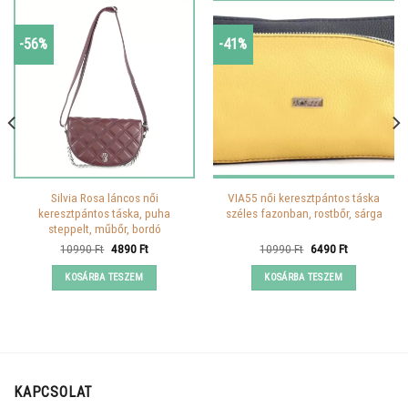
-56%
-41%
Silvia Rosa láncos női
VIA55 női keresztpántos táska
keresztpántos táska, puha
széles fazonban, rostbőr, sárga
steppelt, műbőr, bordó
Original
Current
Original
Current
10990
Ft
4890
Ft
10990
Ft
6490
Ft
price
price
price
price
was:
is:
was:
is:
KOSÁRBA TESZEM
KOSÁRBA TESZEM
10990 Ft.
4890 Ft.
10990 Ft.
6490 Ft.
KAPCSOLAT