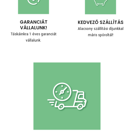
GARANCIÁT
KEDVEZŐ SZÁLLÍTÁS
VÁLLALUNK!
Alacsony szállítási díjunkkal
Táskáinkra 1 éves garanciát
máris spóroltál!
vállalunk.