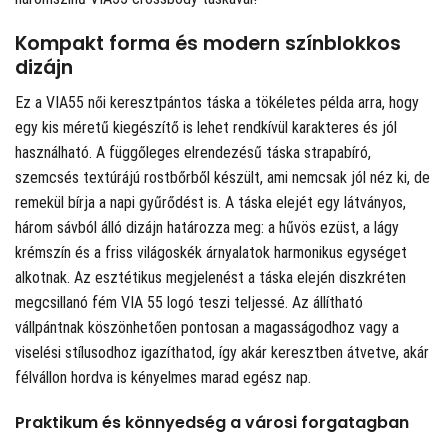
Kompakt forma és modern színblokkos
dizájn
Ez a VIA55 női keresztpántos táska a tökéletes példa arra, hogy
egy kis méretű kiegészítő is lehet rendkívül karakteres és jól
használható. A függőleges elrendezésű táska strapabíró,
szemcsés textúrájú rostbőrből készült, ami nemcsak jól néz ki, de
remekül bírja a napi gyűrődést is. A táska elejét egy látványos,
három sávból álló dizájn határozza meg: a hűvös ezüst, a lágy
krémszín és a friss világoskék árnyalatok harmonikus egységet
alkotnak. Az esztétikus megjelenést a táska elején diszkréten
megcsillanó fém VIA 55 logó teszi teljessé. Az állítható
vállpántnak köszönhetően pontosan a magasságodhoz vagy a
viselési stílusodhoz igazíthatod, így akár keresztben átvetve, akár
félvállon hordva is kényelmes marad egész nap.
Praktikum és könnyedség a városi forgatagban