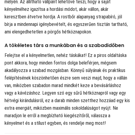
mélyén. Az állítható vállpánt lehetővé teszi, hogy a saját
kényelméhez igazítsa a hordási módot, akár vállon, akár
keresztben átvetve hordja. A rostbőr alapanyag strapabíró, jól
bírja a mindennapi igénybevételt, és egyszerűen tisztán tartható,
ami elengedhetetlen a pörgős hétköznapokon.
A tökéletes társ a munkában és a szabadidőben
Felejtse el a kényelmetlen, nehéz táskákat! Ez a piros oldaltáska
pont akkora, hogy minden fontos dolga beleférjen, mégsem
akadályozza a szabad mozgásban. Könnyű súlyának és praktikus
felépítésének köszönhetően észre sem veszi majd, hogy a vállán
van, miközben szabadon marad mindkét keze a bevásárláshoz
vagy a kávézáshoz. Legyen szó egy sűrű hétköznapról vagy egy
hétvégi kirándulásról, ez a darab minden szetthez hozzáad egy kis
extra energiát, miközben maximális sokoldalúságot nyújt. Ne
maradjon le erről a megbízható kiegészítőről, válassza a
kényelmet és a stílust egyben, és rendelje meg most!