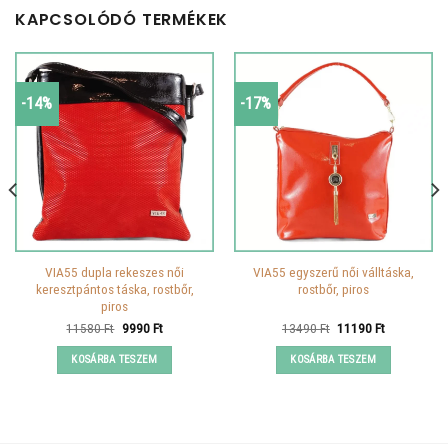
KAPCSOLÓDÓ TERMÉKEK
-14%
-17%
VIA55 dupla rekeszes női
VIA55 egyszerű női válltáska,
keresztpántos táska, rostbőr,
rostbőr, piros
piros
Original
Current
Original
Current
11580
Ft
9990
Ft
13490
Ft
11190
Ft
price
price
price
price
was:
is:
was:
is:
KOSÁRBA TESZEM
KOSÁRBA TESZEM
11580 Ft.
9990 Ft.
13490 Ft.
11190 Ft.