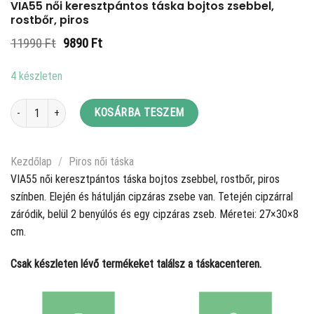
VIA55 női keresztpántos táska bojtos zsebbel,
rostbőr, piros
Original
Current
11990
Ft
9890
Ft
price
price
was:
is:
4 készleten
11990 Ft.
9890 Ft.
VIA55 női keresztpántos táska bojtos zsebbel, rostbőr, piros mennyiség
KOSÁRBA TESZEM
Kezdőlap
/
Piros női táska
VIA55 női keresztpántos táska bojtos zsebbel, rostbőr, piros
színben. Elején és hátulján cipzáras zsebe van. Tetején cipzárral
záródik, belül 2 benyúlós és egy cipzáras zseb. Méretei: 27×30×8
cm.
Csak készleten lévő termékeket találsz a táskacenteren.