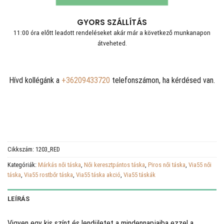
GYORS SZÁLLÍTÁS
11:00 óra előtt leadott rendeléseket akár már a következő munkanapon
átveheted.
Hívd kollégánk a
+36209433720
telefonszámon, ha kérdésed van.
Cikkszám:
1203_RED
Kategóriák:
Márkás női táska
,
Női keresztpántos táska
,
Piros női táska
,
Via55 női
táska
,
Via55 rostbőr táska
,
Via55 táska akció
,
Via55 táskák
LEÍRÁS
Vigyen egy kis színt és lendületet a mindennapjaiba ezzel a