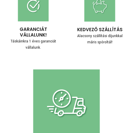
GARANCIÁT
KEDVEZŐ SZÁLLÍTÁS
VÁLLALUNK!
Alacsony szállítási díjunkkal
Táskáinkra 1 éves garanciát
máris spóroltál!
vállalunk.