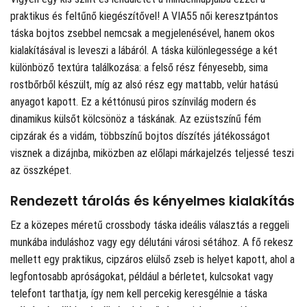
praktikus és feltűnő kiegészítővel! A VIA55 női keresztpántos
táska bojtos zsebbel nemcsak a megjelenésével, hanem okos
kialakításával is leveszi a lábáról. A táska különlegessége a két
különböző textúra találkozása: a felső rész fényesebb, sima
rostbőrből készült, míg az alsó rész egy mattabb, velúr hatású
anyagot kapott. Ez a kéttónusú piros színvilág modern és
dinamikus külsőt kölcsönöz a táskának. Az ezüstszínű fém
cipzárak és a vidám, többszínű bojtos díszítés játékosságot
visznek a dizájnba, miközben az előlapi márkajelzés teljessé teszi
az összképet.
Rendezett tárolás és kényelmes kialakítás
Ez a közepes méretű crossbody táska ideális választás a reggeli
munkába induláshoz vagy egy délutáni városi sétához. A fő rekesz
mellett egy praktikus, cipzáros elülső zseb is helyet kapott, ahol a
legfontosabb apróságokat, például a bérletet, kulcsokat vagy
telefont tarthatja, így nem kell percekig keresgélnie a táska