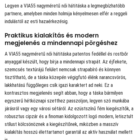
Legyen a VIA55 nagyméretű női hátitáska a legmegbízhatóbb
partnere, amelyben minden holmija kényelmesen elfér a reggeli
indulástól az esti hazaérkezésig.
Praktikus kialakítás és modern
megjelenés a mindennapi pörgéshez
A VIA55 nagyméretű női hátitáska patentos fedéllel és rostbőr
anyaggal készült, hogy bírja a mindennapi strapát. Az éjfekete,
szemcsés textúrájú felület nemcsak strapabíró és könnyen
tisztítható, de a táska közepén végigfutó élénk narancsvörös,
lakkhatású függőleges csík igazi karaktert ad neki. Ez a
kontrasztos megjelenés segít abban, hogy a táska bármilyen
egyszerű hétköznapi szetthez passzoljon, legyen szó munkába
járásról vagy egy városi sétáról. Az ezüstszínű fém kiegészítők, a
robusztus cipzár és a finoman kidolgozott logó modern, letisztult
stílust kölcsönöznek a kiegészítőnek, miközben a masszív
kialakítás hosszú élettartamot garantál az aktív használat mellett
is.