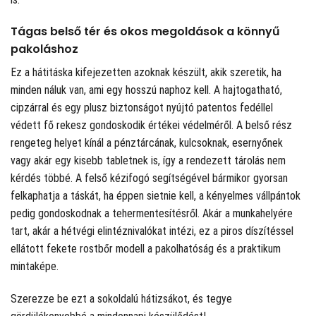
Tágas belső tér és okos megoldások a könnyű
pakoláshoz
Ez a hátitáska kifejezetten azoknak készült, akik szeretik, ha
minden náluk van, ami egy hosszú naphoz kell. A hajtogatható,
cipzárral és egy plusz biztonságot nyújtó patentos fedéllel
védett fő rekesz gondoskodik értékei védelméről. A belső rész
rengeteg helyet kínál a pénztárcának, kulcsoknak, esernyőnek
vagy akár egy kisebb tabletnek is, így a rendezett tárolás nem
kérdés többé. A felső kézifogó segítségével bármikor gyorsan
felkaphatja a táskát, ha éppen sietnie kell, a kényelmes vállpántok
pedig gondoskodnak a tehermentesítésről. Akár a munkahelyére
tart, akár a hétvégi elintéznivalókat intézi, ez a piros díszítéssel
ellátott fekete rostbőr modell a pakolhatóság és a praktikum
mintaképe.
Szerezze be ezt a sokoldalú hátizsákot, és tegye