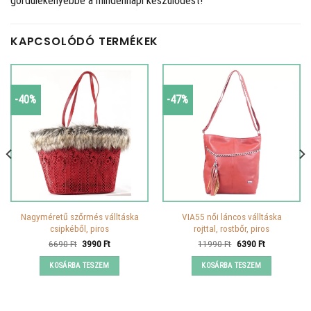
gördülékenyebbé a mindennapi készülődést!
KAPCSOLÓDÓ TERMÉKEK
-40%
-47%
Nagyméretű szőrmés válltáska
VIA55 női láncos válltáska
csipkéből, piros
rojttal, rostbőr, piros
Original
Current
Original
Current
6690
Ft
3990
Ft
11990
Ft
6390
Ft
price
price
price
price
was:
is:
was:
is:
KOSÁRBA TESZEM
KOSÁRBA TESZEM
6690 Ft.
3990 Ft.
11990 Ft.
6390 Ft.