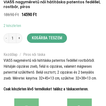
VIA55 nagyméretű női hátitáska patentos fedéllel,
rostbőr, piros
Original
Current
18690
Ft
14590
Ft
price
price
was:
is:
2 készleten
18690 Ft.
14590 Ft.
VIA55 nagyméretű női hátitáska patentos fedéllel, rostbőr, piros mennyisé
KOSÁRBA TESZEM
Kezdőlap
/
Piros női táska
VIA55 nagyméretű női hátitáska patentos fedéllel rostbőrből.
Hátulján cipzáras zseb, felül is cipzáras, valamint mágneses
patenttal szűkíthető. Belül osztott, 2 cipzáras és 2 benyúlós
zseb. Méretei: kinyitva: 32×45×13 cm, szűkítve: 32×38×13 cm.
Csak készleten lévő termékeket találsz a táskacenteren.