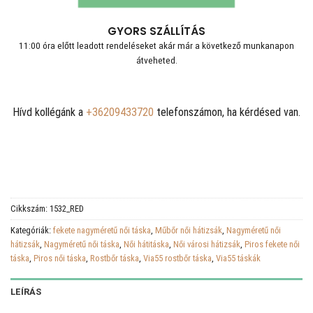
GYORS SZÁLLÍTÁS
11:00 óra előtt leadott rendeléseket akár már a következő munkanapon
átveheted.
Hívd kollégánk a
+36209433720
telefonszámon, ha kérdésed van.
Cikkszám:
1532_RED
Kategóriák:
fekete nagyméretű női táska
,
Műbőr női hátizsák
,
Nagyméretű női
hátizsák
,
Nagyméretű női táska
,
Női hátitáska
,
Női városi hátizsák
,
Piros fekete női
táska
,
Piros női táska
,
Rostbőr táska
,
Via55 rostbőr táska
,
Via55 táskák
LEÍRÁS