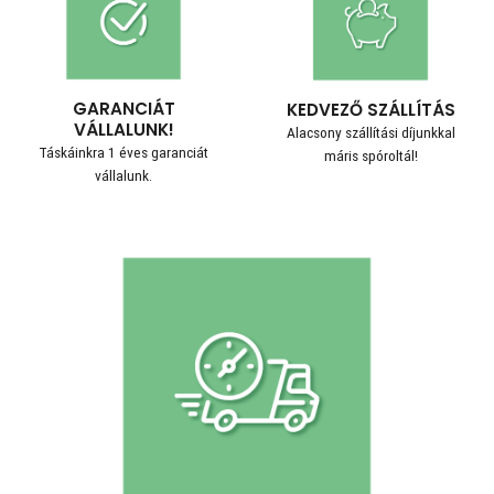
GARANCIÁT
KEDVEZŐ SZÁLLÍTÁS
VÁLLALUNK!
Alacsony szállítási díjunkkal
Táskáinkra 1 éves garanciát
máris spóroltál!
vállalunk.