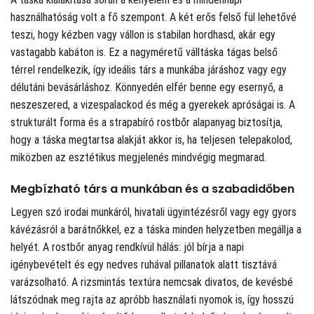
használhatóság volt a fő szempont. A két erős felső fül lehetővé
teszi, hogy kézben vagy vállon is stabilan hordhasd, akár egy
vastagabb kabáton is. Ez a nagyméretű válltáska tágas belső
térrel rendelkezik, így ideális társ a munkába járáshoz vagy egy
délutáni bevásárláshoz. Könnyedén elfér benne egy esernyő, a
neszeszered, a vizespalackod és még a gyerekek apróságai is. A
strukturált forma és a strapabíró rostbőr alapanyag biztosítja,
hogy a táska megtartsa alakját akkor is, ha teljesen telepakolod,
miközben az esztétikus megjelenés mindvégig megmarad.
Megbízható társ a munkában és a szabadidőben
Legyen szó irodai munkáról, hivatali ügyintézésről vagy egy gyors
kávézásról a barátnőkkel, ez a táska minden helyzetben megállja a
helyét. A rostbőr anyag rendkívül hálás: jól bírja a napi
igénybevételt és egy nedves ruhával pillanatok alatt tisztává
varázsolható. A rizsmintás textúra nemcsak divatos, de kevésbé
látszódnak meg rajta az apróbb használati nyomok is, így hosszú