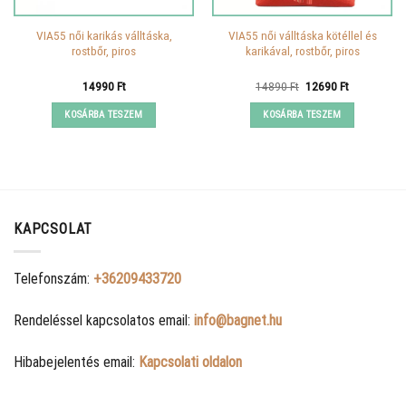
VIA55 női karikás válltáska,
VIA55 női válltáska kötéllel és
rostbőr, piros
karikával, rostbőr, piros
Original
Current
14990
Ft
14890
Ft
12690
Ft
price
price
was:
is:
KOSÁRBA TESZEM
KOSÁRBA TESZEM
14890 Ft.
12690 Ft.
KAPCSOLAT
Telefonszám:
+36209433720
Rendeléssel kapcsolatos email:
info@bagnet.hu
Hibabejelentés email:
Kapcsolati oldalon