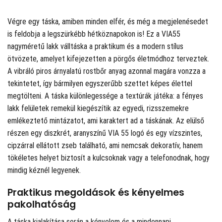
Végre egy táska, amiben minden elfér, és még a megjelenésedet
is feldobja a legszürkébb hétköznapokon is! Ez a VIA55
nagyméretű lakk válltáska a praktikum és a modern stílus
ötvözete, amelyet kifejezetten a pörgős életmódhoz terveztek.
A vibráló piros árnyalatú rostbőr anyag azonnal magára vonzza a
tekintetet, így bármilyen egyszerűbb szettet képes élettel
megtölteni. A táska különlegessége a textúrák játéka: a fényes
lakk felületek remekül kiegészítik az egyedi, rizsszemekre
emlékeztető mintázatot, ami karaktert ad a táskának. Az elülső
részen egy diszkrét, aranyszínű VIA 55 logó és egy vízszintes,
cipzárral ellátott zseb található, ami nemcsak dekoratív, hanem
tökéletes helyet biztosít a kulcsoknak vagy a telefonodnak, hogy
mindig kéznél legyenek.
Praktikus megoldások és kényelmes
pakolhatóság
A táska kialakítása során a kényelem és a mindennapi