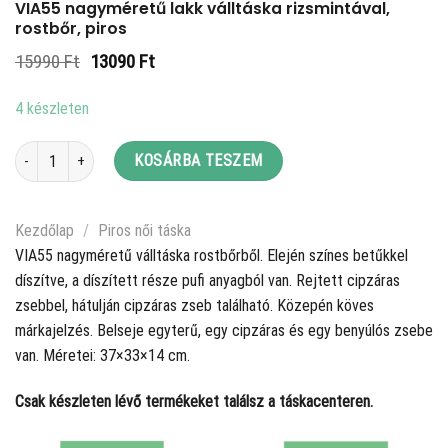
VIA55 nagyméretű lakk válltáska rizsmintával,
rostbőr, piros
Original
Current
15990
Ft
13090
Ft
price
price
was:
is:
4 készleten
15990 Ft.
13090 Ft.
VIA55 nagyméretű lakk válltáska rizsmintával, rostbőr, piros mennyiség
KOSÁRBA TESZEM
Kezdőlap
/
Piros női táska
VIA55 nagyméretű válltáska rostbőrből. Elején színes betűkkel
díszítve, a díszített része pufi anyagból van. Rejtett cipzáras
zsebbel, hátulján cipzáras zseb található. Közepén köves
márkajelzés. Belseje egyterű, egy cipzáras és egy benyúlós zsebe
van. Méretei: 37×33×14 cm.
Csak készleten lévő termékeket találsz a táskacenteren.