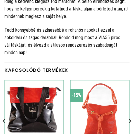
ideig a kedvenc kiegészítőd maradhat. A belső elrendezés segít,
hogy ne kelljen percekig kutatnod a táska alján a bérleted után; itt
mindennek meglesz a saját helye.
Tedd könnyebbé és színesebbé a rohanós napokat ezzel a
sokoldalú és tágas darabbal! Rendeld meg most a VIA55 piros
válltáskáját, és élvezd a stílusos rendszerezés szabadságát
minden nap!
KAPCSOLÓDÓ TERMÉKEK
-15%