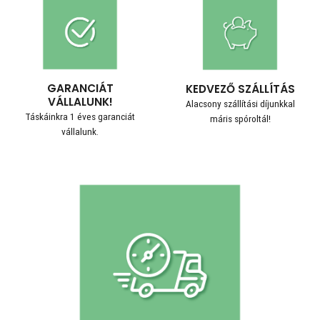
GARANCIÁT
KEDVEZŐ SZÁLLÍTÁS
VÁLLALUNK!
Alacsony szállítási díjunkkal
Táskáinkra 1 éves garanciát
máris spóroltál!
vállalunk.