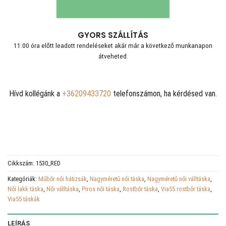
GYORS SZÁLLÍTÁS
11:00 óra előtt leadott rendeléseket akár már a következő munkanapon
átveheted.
Hívd kollégánk a
+36209433720
telefonszámon, ha kérdésed van.
Cikkszám:
1530_RED
Kategóriák:
Műbőr női hátizsák
,
Nagyméretű női táska
,
Nagyméretű női válltáska
,
Női lakk táska
,
Női válltáska
,
Piros női táska
,
Rostbőr táska
,
Via55 rostbőr táska
,
Via55 táskák
LEÍRÁS