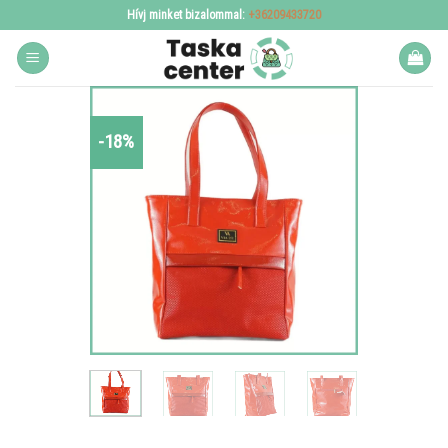
Skip
Hívj minket bizalommal:
+36209433720
to
content
-18%