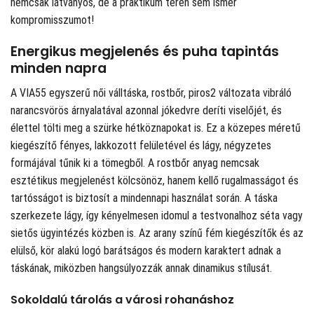
nemcsak látványos, de a praktikum terén sem ismer
kompromisszumot!
Energikus megjelenés és puha tapintás
minden napra
A VIA55 egyszerű női válltáska, rostbőr, piros2 változata vibráló
narancsvörös árnyalatával azonnal jókedvre deríti viselőjét, és
élettel tölti meg a szürke hétköznapokat is. Ez a közepes méretű
kiegészítő fényes, lakkozott felületével és lágy, négyzetes
formájával tűnik ki a tömegből. A rostbőr anyag nemcsak
esztétikus megjelenést kölcsönöz, hanem kellő rugalmasságot és
tartósságot is biztosít a mindennapi használat során. A táska
szerkezete lágy, így kényelmesen idomul a testvonalhoz séta vagy
sietős ügyintézés közben is. Az arany színű fém kiegészítők és az
elülső, kör alakú logó barátságos és modern karaktert adnak a
táskának, miközben hangsúlyozzák annak dinamikus stílusát.
Sokoldalú tárolás a városi rohanáshoz