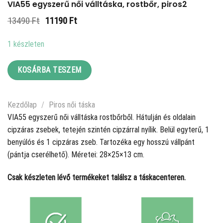
VIA55 egyszerű női válltáska, rostbőr, piros2
Original
Current
13490
Ft
11190
Ft
price
price
was:
is:
1 készleten
13490 Ft.
11190 Ft.
KOSÁRBA TESZEM
Kezdőlap
/
Piros női táska
VIA55 egyszerű női válltáska rostbőrből. Hátulján és oldalain
cipzáras zsebek, tetején szintén cipzárral nyílik. Belül egyterű, 1
benyúlós és 1 cipzáras zseb. Tartozéka egy hosszú vállpánt
(pántja cserélhető). Méretei: 28×25×13 cm.
Csak készleten lévő termékeket találsz a táskacenteren.