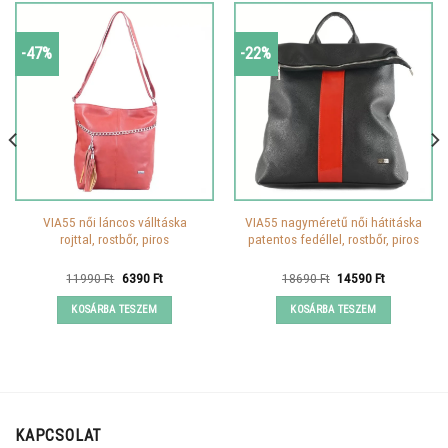
-47%
-22%
VIA55 női láncos válltáska
VIA55 nagyméretű női hátitáska
rojttal, rostbőr, piros
patentos fedéllel, rostbőr, piros
Original
Current
Original
Current
11990
Ft
6390
Ft
18690
Ft
14590
Ft
price
price
price
price
was:
is:
was:
is:
KOSÁRBA TESZEM
KOSÁRBA TESZEM
11990 Ft.
6390 Ft.
18690 Ft.
14590 Ft.
KAPCSOLAT