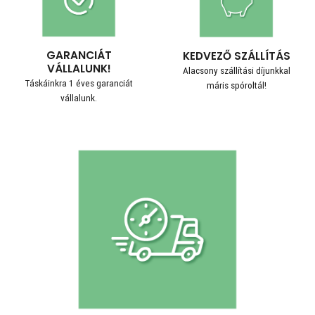
GARANCIÁT
KEDVEZŐ SZÁLLÍTÁS
VÁLLALUNK!
Alacsony szállítási díjunkkal
Táskáinkra 1 éves garanciát
máris spóroltál!
vállalunk.