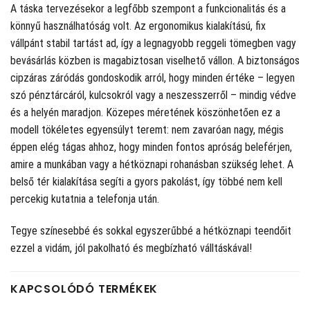
A táska tervezésekor a legfőbb szempont a funkcionalitás és a
könnyű használhatóság volt. Az ergonomikus kialakítású, fix
vállpánt stabil tartást ad, így a legnagyobb reggeli tömegben vagy
bevásárlás közben is magabiztosan viselhető vállon. A biztonságos
cipzáras záródás gondoskodik arról, hogy minden értéke – legyen
szó pénztárcáról, kulcsokról vagy a neszesszerről – mindig védve
és a helyén maradjon. Közepes méretének köszönhetően ez a
modell tökéletes egyensúlyt teremt: nem zavaróan nagy, mégis
éppen elég tágas ahhoz, hogy minden fontos apróság beleférjen,
amire a munkában vagy a hétköznapi rohanásban szükség lehet. A
belső tér kialakítása segíti a gyors pakolást, így többé nem kell
percekig kutatnia a telefonja után.
Tegye színesebbé és sokkal egyszerűbbé a hétköznapi teendőit
ezzel a vidám, jól pakolható és megbízható válltáskával!
KAPCSOLÓDÓ TERMÉKEK