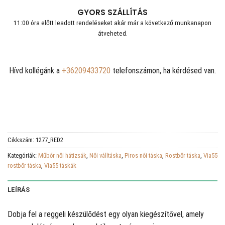
GYORS SZÁLLÍTÁS
11:00 óra előtt leadott rendeléseket akár már a következő munkanapon
átveheted.
Hívd kollégánk a
+36209433720
telefonszámon, ha kérdésed van.
Cikkszám:
1277_RED2
Kategóriák:
Műbőr női hátizsák
,
Női válltáska
,
Piros női táska
,
Rostbőr táska
,
Via55
rostbőr táska
,
Via55 táskák
LEÍRÁS
Dobja fel a reggeli készülődést egy olyan kiegészítővel, amely