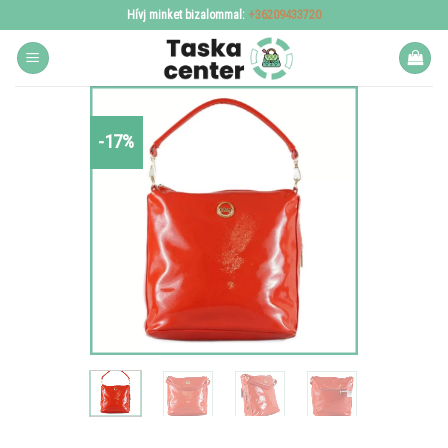
Skip
Hívj minket bizalommal:
+36209433720
to
content
-17%