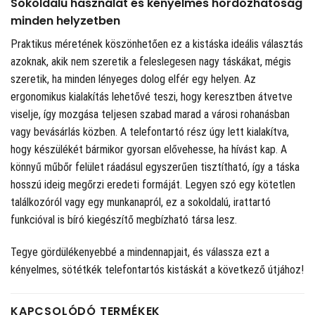
Sokoldalú használat és kényelmes hordozhatóság
minden helyzetben
Praktikus méretének köszönhetően ez a kistáska ideális választás
azoknak, akik nem szeretik a feleslegesen nagy táskákat, mégis
szeretik, ha minden lényeges dolog elfér egy helyen. Az
ergonomikus kialakítás lehetővé teszi, hogy keresztben átvetve
viselje, így mozgása teljesen szabad marad a városi rohanásban
vagy bevásárlás közben. A telefontartó rész úgy lett kialakítva,
hogy készülékét bármikor gyorsan elővehesse, ha hívást kap. A
könnyű műbőr felület ráadásul egyszerűen tisztítható, így a táska
hosszú ideig megőrzi eredeti formáját. Legyen szó egy kötetlen
találkozóról vagy egy munkanapról, ez a sokoldalú, irattartó
funkcióval is bíró kiegészítő megbízható társa lesz.
Tegye gördülékenyebbé a mindennapjait, és válassza ezt a
kényelmes, sötétkék telefontartós kistáskát a következő útjához!
KAPCSOLÓDÓ TERMÉKEK