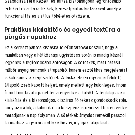
Szabadítsa fel a kezeit, és tartsa biztonságban legfontosabb
értékeit ezzel a sötétkék, keresztpántos kistáskával, amely a
funkcionalitás és a stílus tökéletes ötvözete.
Praktikus kialakítás és egyedi textúra a
pörgős napokhoz
Ez a keresztpántos kistáska telefontartóval készült, hogy a
munkában vagy a hétköznapi ügyintézés során is mindig kéznél
legyenek a legfontosabb apróságok. A sötétkék, matt hatású
műbőr anyag nemcsak strapabíró, hanem esztétikus megjelenést
is kölcsönöz a kiegészítőnek. A táska elején egy sima felületű,
átlapoló zseb kapott helyet, amely mellett egy különleges, finom
fonott mintázatú panel teszi egyedivé a külsőt. A téglalap alakú
kialakítás és a biztonságos, cipzáras fő rekesz gondoskodik róla,
hogy az iratok, a kulcsok és a készpénz is rendezetten és védve
maradjanak a nap folyamán. A sötétkék árnyalat remekül passzol
farmerhez vagy irodai öltözethez is, így igazi alapdarab.