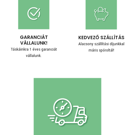
GARANCIÁT
KEDVEZŐ SZÁLLÍTÁS
VÁLLALUNK!
Alacsony szállítási díjunkkal
Táskáinkra 1 éves garanciát
máris spóroltál!
vállalunk.