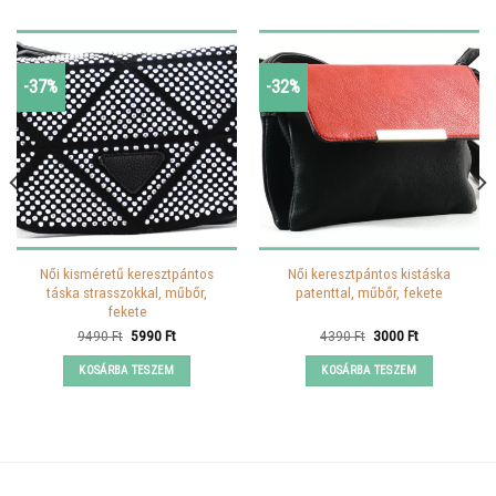
-37%
-32%
Női kisméretű keresztpántos
Női keresztpántos kistáska
táska strasszokkal, műbőr,
patenttal, műbőr, fekete
fekete
Original
Current
Original
Current
9490
Ft
5990
Ft
4390
Ft
3000
Ft
price
price
price
price
was:
is:
was:
is:
KOSÁRBA TESZEM
KOSÁRBA TESZEM
9490 Ft.
5990 Ft.
4390 Ft.
3000 Ft.