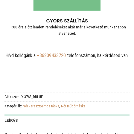
GYORS SZÁLLÍTÁS
11:00 óra előtt leadott rendeléseket akár már a következő munkanapon
átveheted.
Hívd kollégánk a
+36209433720
telefonszámon, ha kérdésed van.
Cikkszám:
Y-3763_DBLUE
Kategóriák:
Női keresztpántos táska
,
Női műbőr táska
LEÍRÁS