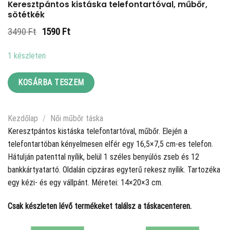
Keresztpántos kistáska telefontartóval, műbőr,
sötétkék
Original
Current
3490
Ft
1590
Ft
price
price
was:
is:
1 készleten
3490 Ft.
1590 Ft.
KOSÁRBA TESZEM
Kezdőlap
/
Női műbőr táska
Keresztpántos kistáska telefontartóval, műbőr. Elején a
telefontartóban kényelmesen elfér egy 16,5×7,5 cm-es telefon.
Hátulján patenttal nyílik, belül 1 széles benyúlós zseb és 12
bankkártyatartó. Oldalán cipzáras egyterű rekesz nyílik. Tartozéka
egy kézi- és egy vállpánt. Méretei: 14×20×3 cm.
Csak készleten lévő termékeket találsz a táskacenteren.