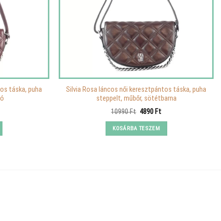
tos táska, puha
Silvia Rosa láncos női keresztpántos táska, puha
dó
steppelt, műbőr, sötétbarna
urrent
Original
Current
10990
Ft
4890
Ft
rice
price
price
s:
was:
is:
KOSÁRBA TESZEM
.
890 Ft.
10990 Ft.
4890 Ft.