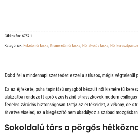
Cikkszám:
6757-1
Kategóriák:
Fekete női táska
,
Kisméretű női táska
,
Női átvetős táska
,
Női keresztpánto
Dobd fel a mindennapi szettedet ezzel a stílusos, mégis végtelenül 
Ez az éjfekete, puha tapintású anyagból készült női kisméretű keres
alakzatba rendezett apró ezüstszínű strasszkövek modern csillogást
fedeles záródás biztonságosan tartja az értékeidet, a vékony, de st
átvetve viseled, ez a kiegészítő nem akadályoz a szabad mozgásban
Sokoldalú társ a pörgős hétköz