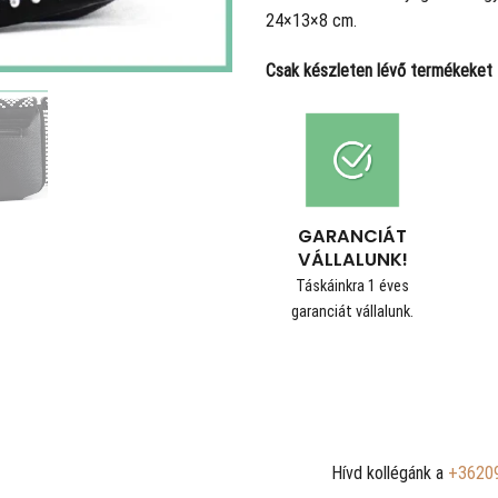
24×13×8 cm.
Csak készleten lévő termékeket t
GARANCIÁT
VÁLLALUNK!
Táskáinkra 1 éves
garanciát vállalunk.
Hívd kollégánk a
+3620