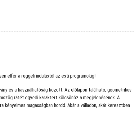
n elfér a reggeli indulástól az esti programokig!
vány és a használhatóság között. Az előlapon található, geometrikus
romszög rátét egyedi karaktert kölcsönöz a megjelenésének. A
odra kényelmes magasságban hordd. Akár a válladon, akár keresztben