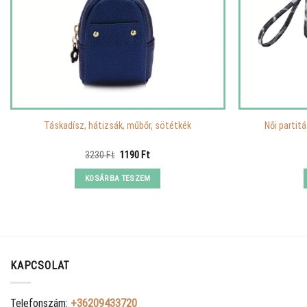
Táskadísz, hátizsák, műbőr, sötétkék
Női partit
Original
Current
3230
Ft
1190
Ft
price
price
was:
is:
KOSÁRBA TESZEM
3230 Ft.
1190 Ft.
KAPCSOLAT
Telefonszám:
+36209433720