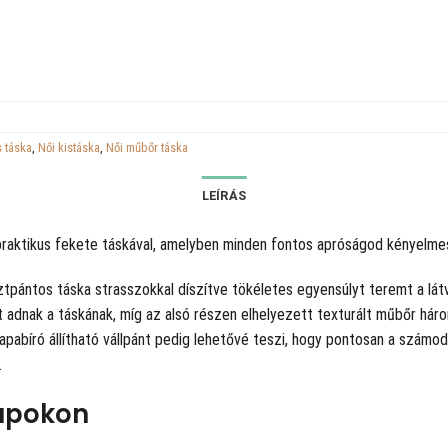
s táska
,
Női kistáska
,
Női műbőr táska
LEÍRÁS
praktikus fekete táskával, amelyben minden fontos apróságod kényelmese
ztpántos táska strasszokkal díszítve tökéletes egyensúlyt teremt a lát
 adnak a táskának, míg az alsó részen elhelyezett texturált műbőr há
rapabíró állítható vállpánt pedig lehetővé teszi, hogy pontosan a szám
.
napokon