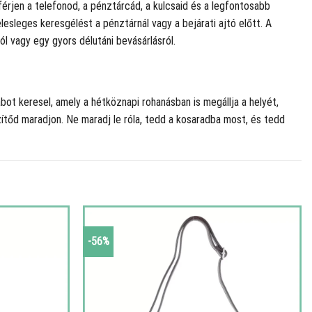
rjen a telefonod, a pénztárcád, a kulcsaid és a legfontosabb
esleges keresgélést a pénztárnál vagy a bejárati ajtó előtt. A
ól vagy egy gyors délutáni bevásárlásról.
ot keresel, amely a hétköznapi rohanásban is megállja a helyét,
zítőd maradjon. Ne maradj le róla, tedd a kosaradba most, és tedd
-56%