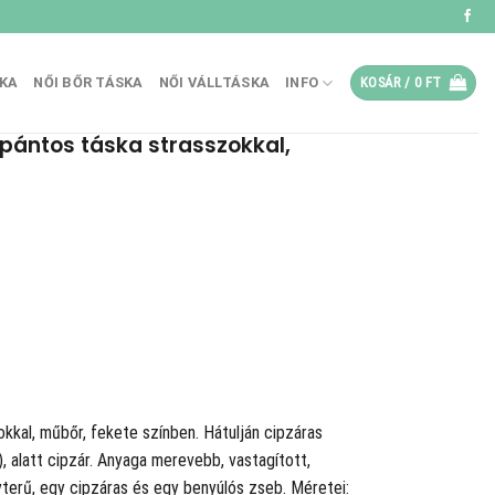
SKA
NŐI BŐR TÁSKA
NŐI VÁLLTÁSKA
INFO
KOSÁR /
0
FT
tpántos táska strasszokkal,
kkal, műbőr, fekete színben. Hátulján cipzáras
, alatt cipzár. Anyaga merevebb, vastagított,
yterű, egy cipzáras és egy benyúlós zseb. Méretei: