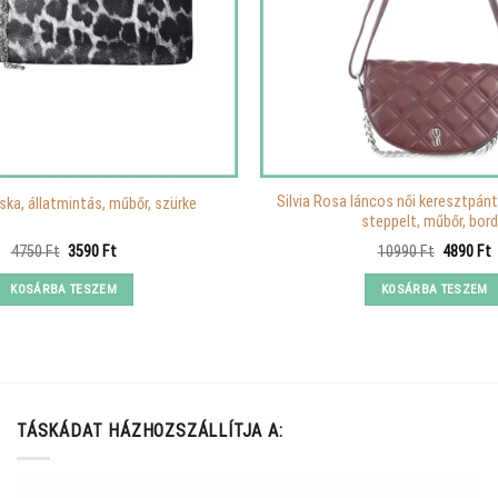
Silvia Rosa láncos női keresztpán
áska, állatmintás, műbőr, szürke
steppelt, műbőr, bor
Original
Current
Original
C
4750
Ft
3590
Ft
10990
Ft
4890
Ft
price
price
price
p
was:
is:
was:
i
KOSÁRBA TESZEM
KOSÁRBA TESZEM
4750 Ft.
3590 Ft.
10990 Ft
4
TÁSKÁDAT HÁZHOZSZÁLLÍTJA A: