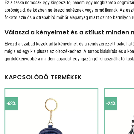
Ez a táska nemcsak egy kiegészítő, hanem egy megbízható segítőtárs
apróságaid, de közben ne érezd nehéznek vagy ormótlannak. Az esztéti
fekete szín és a strapabíró műbőr alapanyag miatt szinte bármilyen ru
Válaszd a kényelmet és a stílust minden 
Élvezd a szabad kezek adta kényelmet és a rendszerezett pakolhatósá
mégis ad egy kis pluszt az öltözékedhez. A tartós kialakítás és a kö
gördülékenyebbé a mindennapjaidat egy igazán jól kihasználható tásk
KAPCSOLÓDÓ TERMÉKEK
-63%
-24%