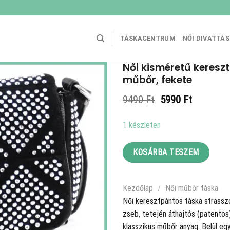
TÁSKACENTRUM
NŐI DIVATTÁ
Női kisméretű keresz
műbőr, fekete
Original
Current
9490
Ft
5990
Ft
price
price
was:
is:
1 készleten
9490 Ft.
5990 Ft.
KOSÁRBA TESZEM
Kezdőlap
/
Női műbőr táska
Női keresztpántos táska strasszo
zseb, tetején áthajtós (patentos)
klasszikus műbőr anyag. Belül eg