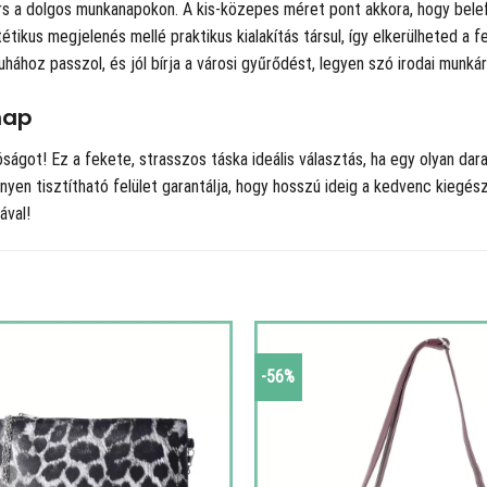
 a dolgos munkanapokon. A kis-közepes méret pont akkora, hogy belefé
kus megjelenés mellé praktikus kialakítás társul, így elkerülheted a fel
hához passzol, és jól bírja a városi gyűrődést, legyen szó irodai munkár
nap
got! Ez a fekete, strasszos táska ideális választás, ha egy olyan darab
nnyen tisztítható felület garantálja, hogy hosszú ideig a kedvenc kiegés
ával!
-56%