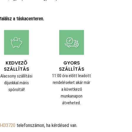
alálsz a táskacenteren.
GYORS
KEDVEZŐ
SZÁLLÍTÁS
SZÁLLÍTÁS
11:00 óra előtt leadott
Alacsony szállítási
rendeléseket akár már
díjunkkal máris
a következő
spóroltál!
munkanapon
átveheted.
9433720
telefonszámon, ha kérdésed van.