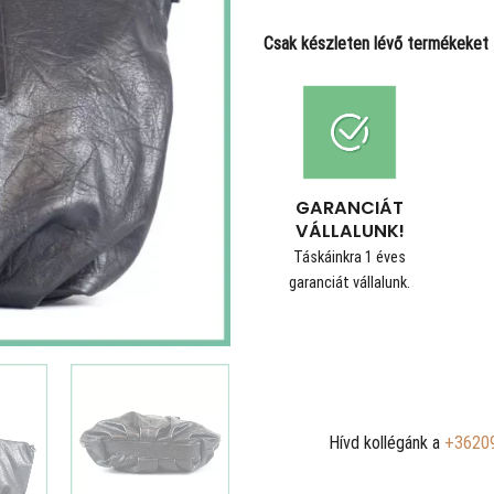
Csak készleten lévő termékeket t
GARANCIÁT
VÁLLALUNK!
Táskáinkra 1 éves
garanciát vállalunk.
Hívd kollégánk a
+3620