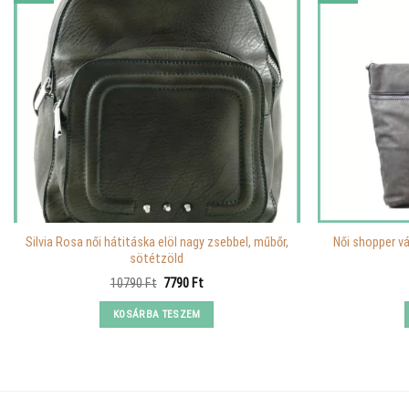
Silvia Rosa női hátitáska elöl nagy zsebbel, műbőr,
Női shopper vá
sötétzöld
Original
Current
10790
Ft
7790
Ft
price
price
was:
is:
KOSÁRBA TESZEM
10790 Ft.
7790 Ft.