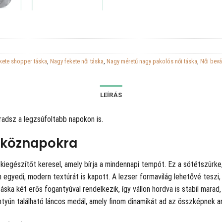
kete shopper táska
,
Nagy fekete női táska
,
Nagy méretű nagy pakolós női táska
,
Női bevá
LEÍRÁS
radsz a legzsúfoltabb napokon is.
tköznapokra
 kiegészítőt keresel, amely bírja a mindennapi tempót. Ez a sötétszürk
egyedi, modern textúrát is kapott. A lezser formavilág lehetővé teszi
táska két erős fogantyúval rendelkezik, így vállon hordva is stabil mara
tyún található láncos medál, amely finom dinamikát ad az összképnek ané