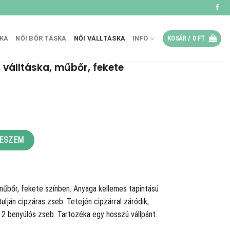
SKA
NŐI BŐR TÁSKA
NŐI VÁLLTÁSKA
INFO
KOSÁR /
0
FT
 válltáska, műbőr, fekete
.
őr, fekete mennyiség
TESZEM
műbőr, fekete színben. Anyaga kellemes tapintású
lján cipzáras zseb. Tetején cipzárral záródik,
s 2 benyúlós zseb. Tartozéka egy hosszú vállpánt.