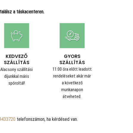
alálsz a táskacenteren.
GYORS
KEDVEZŐ
SZÁLLÍTÁS
SZÁLLÍTÁS
11:00 óra előtt leadott
Alacsony szállítási
rendeléseket akár már
díjunkkal máris
a következő
spóroltál!
munkanapon
átveheted.
9433720
telefonszámon, ha kérdésed van.