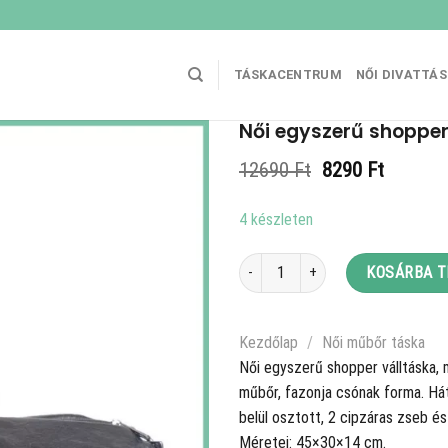
TÁSKACENTRUM
NŐI DIVATTÁ
Női egyszerű shopper
Original
Current
12690
Ft
8290
Ft
price
price
was:
is:
4 készleten
12690 Ft.
8290 Ft
Női egyszerű shopper válltáska, műb
KOSÁRBA 
Kezdőlap
/
Női műbőr táska
Női egyszerű shopper válltáska, 
műbőr, fazonja csónak forma. Hátu
belül osztott, 2 cipzáras zseb é
Méretei: 45×30×14 cm.