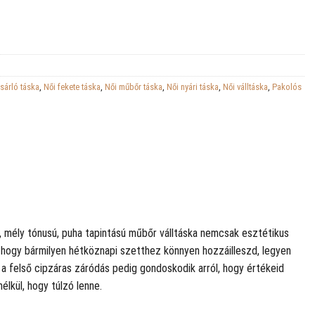
sárló táska
,
Női fekete táska
,
Női műbőr táska
,
Női nyári táska
,
Női válltáska
,
Pakolós
e, mély tónusú, puha tapintású műbőr válltáska nemcsak esztétikus
, hogy bármilyen hétköznapi szetthez könnyen hozzáilleszd, legyen
d, a felső cipzáras záródás pedig gondoskodik arról, hogy értékeid
lkül, hogy túlzó lenne.