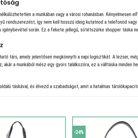
atóság
 nélkülözhetetlen a munkában vagy a városi rohanásban. Kényelmesen elf
könnyű rendszerezést, így nem kell hosszú ideig kutatnod a telefonod v
s igénybevétel során. Ez a fekete jellegű, sötétszürke shopper táska ne
z
ó társ, amely jelentősen megkönnyíti a napi logisztikát. A lezser, mé
sz, akár a munkából mész egy gyors találkozóra, ez a válltáska minden h
alú táskával, és élvezd a szabadságot, amit a hatalmas tárolókapacitá
-24%