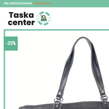
Skip
Hívj minket bizalommal:
+36209433720
to
content
-35%