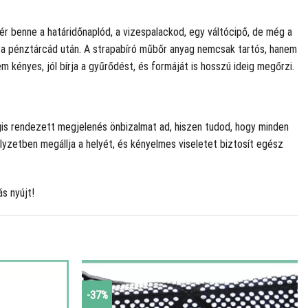
ér benne a határidőnaplód, a vizespalackod, egy váltócipő, de még a
agy a pénztárcád után. A strapabíró műbőr anyag nemcsak tartós, hanem
m kényes, jól bírja a gyűrődést, és formáját is hosszú ideig megőrzi.
gis rendezett megjelenés önbizalmat ad, hiszen tudod, hogy minden
elyzetben megállja a helyét, és kényelmes viseletet biztosít egész
s nyújt!
-37%