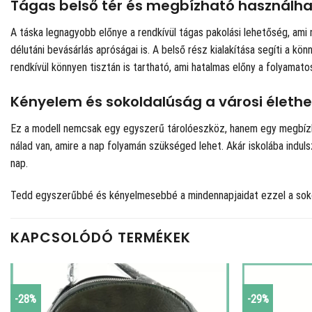
Tágas belső tér és megbízható használh
A táska legnagyobb előnye a rendkívül tágas pakolási lehetőség, ami
délutáni bevásárlás apróságai is. A belső rész kialakítása segíti a 
rendkívül könnyen tisztán is tartható, ami hatalmas előny a folyamato
Kényelem és sokoldalúság a városi élethe
Ez a modell nemcsak egy egyszerű tárolóeszköz, hanem egy megbízhat
nálad van, amire a nap folyamán szükséged lehet. Akár iskolába indul
nap.
Tedd egyszerűbbé és kényelmesebbé a mindennapjaidat ezzel a sokold
KAPCSOLÓDÓ TERMÉKEK
-28%
-29%