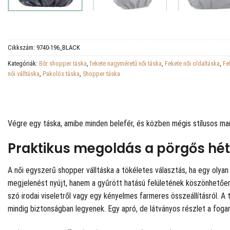
Cikkszám:
9740-196_BLACK
Kategóriák:
Bőr shopper táska
,
fekete nagyméretű női táska
,
Fekete női oldaltáska
,
Fe
női válltáska
,
Pakolós táska
,
Shopper táska
Végre egy táska, amibe minden belefér, és közben mégis stílusos ma
Praktikus megoldás a pörgős hé
A női egyszerű shopper válltáska a tökéletes választás, ha egy olyan
megjelenést nyújt, hanem a gyűrött hatású felületének köszönhetően 
szó irodai viseletről vagy egy kényelmes farmeres összeállításról. A 
mindig biztonságban legyenek. Egy apró, de látványos részlet a fogan