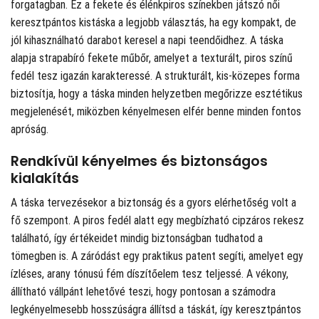
forgatagban. Ez a fekete és élénkpiros színekben játszó női
keresztpántos kistáska a legjobb választás, ha egy kompakt, de
jól kihasználható darabot keresel a napi teendőidhez. A táska
alapja strapabíró fekete műbőr, amelyet a texturált, piros színű
fedél tesz igazán karakteressé. A strukturált, kis-közepes forma
biztosítja, hogy a táska minden helyzetben megőrizze esztétikus
megjelenését, miközben kényelmesen elfér benne minden fontos
apróság.
Rendkívül kényelmes és biztonságos
kialakítás
A táska tervezésekor a biztonság és a gyors elérhetőség volt a
fő szempont. A piros fedél alatt egy megbízható cipzáros rekesz
található, így értékeidet mindig biztonságban tudhatod a
tömegben is. A záródást egy praktikus patent segíti, amelyet egy
ízléses, arany tónusú fém díszítőelem tesz teljessé. A vékony,
állítható vállpánt lehetővé teszi, hogy pontosan a számodra
legkényelmesebb hosszúságra állítsd a táskát, így keresztpántos