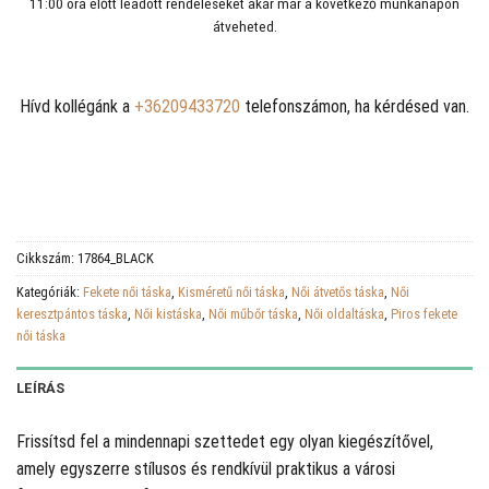
11:00 óra előtt leadott rendeléseket akár már a következő munkanapon
átveheted.
Hívd kollégánk a
+36209433720
telefonszámon, ha kérdésed van.
Cikkszám:
17864_BLACK
Kategóriák:
Fekete női táska
,
Kisméretű női táska
,
Női átvetős táska
,
Női
keresztpántos táska
,
Női kistáska
,
Női műbőr táska
,
Női oldaltáska
,
Piros fekete
női táska
LEÍRÁS
Frissítsd fel a mindennapi szettedet egy olyan kiegészítővel,
amely egyszerre stílusos és rendkívül praktikus a városi