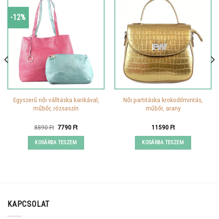
-12%
Egyszerű női válltáska karikával,
Női partitáska krokodilmintás,
műbőr, rózsaszín
műbőr, arany
Original
Current
8890
Ft
7790
Ft
11590
Ft
price
price
was:
is:
KOSÁRBA TESZEM
KOSÁRBA TESZEM
8890 Ft.
7790 Ft.
KAPCSOLAT