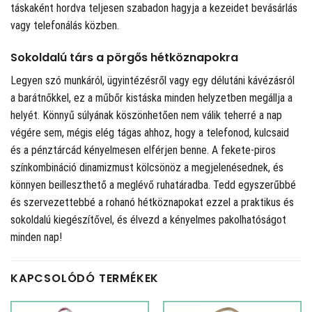
táskaként hordva teljesen szabadon hagyja a kezeidet bevásárlás
vagy telefonálás közben.
Sokoldalú társ a pörgős hétköznapokra
Legyen szó munkáról, ügyintézésről vagy egy délutáni kávézásról
a barátnőkkel, ez a műbőr kistáska minden helyzetben megállja a
helyét. Könnyű súlyának köszönhetően nem válik teherré a nap
végére sem, mégis elég tágas ahhoz, hogy a telefonod, kulcsaid
és a pénztárcád kényelmesen elférjen benne. A fekete-piros
színkombináció dinamizmust kölcsönöz a megjelenésednek, és
könnyen beilleszthető a meglévő ruhatáradba. Tedd egyszerűbbé
és szervezettebbé a rohanó hétköznapokat ezzel a praktikus és
sokoldalú kiegészítővel, és élvezd a kényelmes pakolhatóságot
minden nap!
KAPCSOLÓDÓ TERMÉKEK