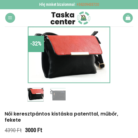
Skip
Hívj minket bizalommal:
+36209433720
to
content
-32%
Női keresztpántos kistáska patenttal, műbőr,
fekete
Original
Current
4390
Ft
3000
Ft
price
price