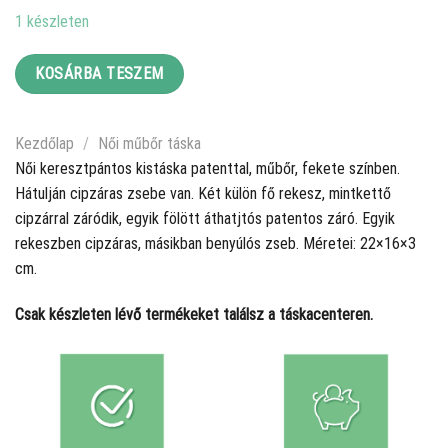
was:
is:
1 készleten
4390 Ft.
3000 Ft.
KOSÁRBA TESZEM
Kezdőlap
/
Női műbőr táska
Női keresztpántos kistáska patenttal, műbőr, fekete színben.
Hátulján cipzáras zsebe van. Két külön fő rekesz, mintkettő
cipzárral záródik, egyik fölött áthatjtós patentos záró. Egyik
rekeszben cipzáras, másikban benyúlós zseb. Méretei: 22×16×3
cm.
Csak készleten lévő termékeket találsz a táskacenteren.