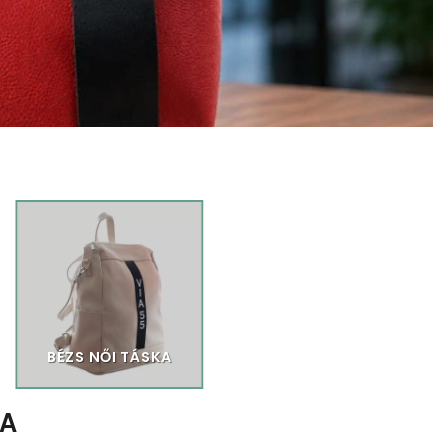
BÉZS NŐI TÁSKA
TA