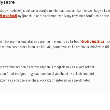
lyzetre
body modellek) ideálisak a pörgős mindennapokra, amikor fontos, hogy a kez
ői kézitáskák
nyújtanak tökéletes alternatívát. Nagy figyelmet fordítunk a bels
. A Táskacenter kínálatában a prémium, elegáns és tartós
női bőr pénztárca
mode
rendszerezhetőek bennük a kártyák, okmányok és készpénz is, miközben tökél
melyek minőségben és tartósságban is megfelelnek az elvárásoknak.
an útnak indítjuk, hogy napokon belül viselhesd az új kedvencedet.
szolna az elképzeléseidhez, kockázatmentesen visszaküldheted.