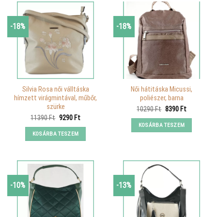
-18%
-18%
Silvia Rosa női válltáska
Női hátitáska Micussi,
hímzett virágmintával, műbőr,
poliészer, barna
szürke
Original
Current
10290
Ft
8390
Ft
price
price
Original
Current
11390
Ft
9290
Ft
was:
is:
price
price
KOSÁRBA TESZEM
10290 Ft.
8390 Ft.
was:
is:
KOSÁRBA TESZEM
11390 Ft.
9290 Ft.
-10%
-13%