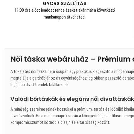
GYORS SZÁLLÍTÁS
11:00 óra előtt leadott rendeléseket akár már a következő
munkanapon átveheted.
Női táska webáruház – Prémium 
A tökéletes női táska nem csupán egy praktikus kiegészítő a mindennap
megtalálja a gardróbjához és egyéniségéhez legjobban passzoló darabot
legújabb divat trendek találkoznak.
Valódi bőrtáskák és elegáns női divattáskák
A minőség szerelmeseinek hoztuk el a prémium, tartós és időtálló kínálat
elvarázsolnak. Ha a mindennapok során a könnyedebb, de stílusos megold
kompromisszumot kötnöd a dizájn és a tartósság között.