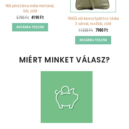
Női pénztárca indiai mintával,
bőr, zöld
Original
Current
5790
Ft
4190
Ft
VIA55 női keresztpántos táska
price
price
3 sávval, rostbőr, zöld
was:
is:
KOSÁRBA TESZEM
5790 Ft.
4190 Ft.
Original
Current
11330
Ft
7980
Ft
price
price
was:
is:
KOSÁRBA TESZEM
11330 Ft.
7980 Ft.
MIÉRT MINKET VÁLASZ?