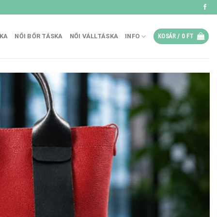
SKA
NŐI BŐR TÁSKA
NŐI VÁLLTÁSKA
INFO
KOSÁR /
0
FT