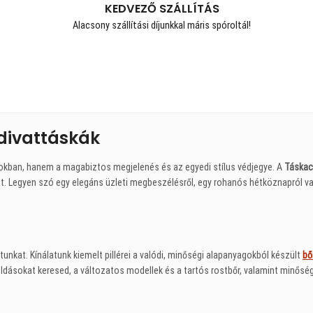
KEDVEZŐ SZÁLLÍTÁS
Alacsony szállítási díjunkkal máris spóroltál!
divattáskák
okban, hanem a magabiztos megjelenés és az egyedi stílus védjegye. A
Táskac
. Legyen szó egy elegáns üzleti megbeszélésről, egy rohanós hétköznapról va
unkat. Kínálatunk kiemelt pillérei a valódi, minőségi alapanyagokból készült
bő
ásokat keresed, a változatos modellek és a tartós rostbőr, valamint minőségi 