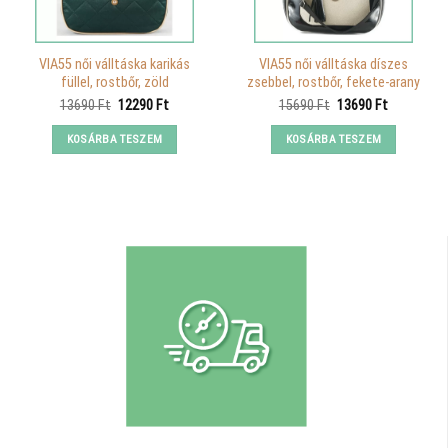
VIA55 női válltáska karikás
VIA55 női válltáska díszes
füllel, rostbőr, zöld
zsebbel, rostbőr, fekete-arany
Original
Current
Original
Current
13690
Ft
12290
Ft
15690
Ft
13690
Ft
price
price
price
price
was:
is:
was:
is:
KOSÁRBA TESZEM
KOSÁRBA TESZEM
13690 Ft.
12290 Ft.
15690 Ft.
13690 Ft.