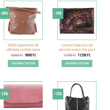
-38%
-18%
VIA55 nagyméretű női
Lorenti 3 rekeszes női
válltáska, rostbőr, barna
pénztárca necc, bőr, piros
Original
Current
Original
Current
16065
Ft
9890
Ft
13790
Ft
11290
Ft
price
price
price
price
was:
is:
was:
is:
KOSÁRBA TESZEM
KOSÁRBA TESZEM
16065 Ft.
9890 Ft.
13790 Ft.
11290 Ft.
-15%
-15%