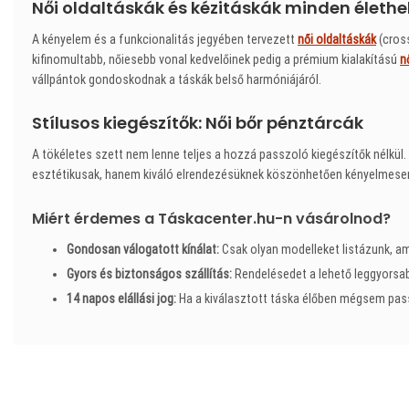
Női oldaltáskák és kézitáskák minden élethe
A kényelem és a funkcionalitás jegyében tervezett
női oldaltáskák
(cross
kifinomultabb, nőiesebb vonal kedvelőinek pedig a prémium kialakítású
n
vállpántok gondoskodnak a táskák belső harmóniájáról.
Stílusos kiegészítők: Női bőr pénztárcák
A tökéletes szett nem lenne teljes a hozzá passzoló kiegészítők nélkül
esztétikusak, hanem kiváló elrendezésüknek köszönhetően kényelmesen 
Miért érdemes a Táskacenter.hu-n vásárolnod?
Gondosan válogatott kínálat:
Csak olyan modelleket listázunk, a
Gyors és biztonságos szállítás:
Rendelésedet a lehető leggyorsabb
14 napos elállási jog:
Ha a kiválasztott táska élőben mégsem pas