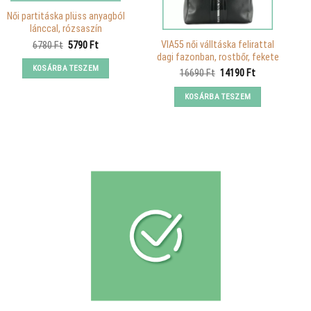
Női partitáska plüss anyagból
lánccal, rózsaszín
VIA55 női válltáska felirattal
Original
Current
6780
Ft
5790
Ft
price
price
dagi fazonban, rostbőr, fekete
was:
is:
KOSÁRBA TESZEM
Original
Current
16690
Ft
14190
Ft
6780 Ft.
5790 Ft.
price
price
was:
is:
KOSÁRBA TESZEM
16690 Ft.
14190 Ft.