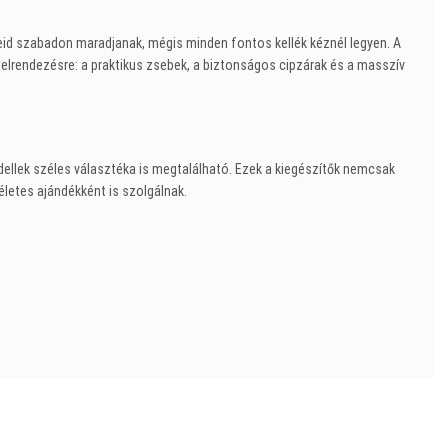
eid szabadon maradjanak, mégis minden fontos kellék kéznél legyen. A
ő elrendezésre: a praktikus zsebek, a biztonságos cipzárak és a masszív
llek széles választéka is megtalálható. Ezek a kiegészítők nemcsak
etes ajándékként is szolgálnak.