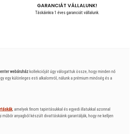
GARANCIÁT VÁLLALUNK!
Táskáinkra 1 éves garanciát vállalunk.
enter webáruház
kollekcióját úgy válogattuk össze, hogy minden nő
gy egy különleges esti alkalomról, nálunk a prémium minőség és a
rtáskák
, amelyek finom tapintásukkal és egyedi illatukkal azonnal
műbőr anyagból készült divattáskáink garantálják, hogy ne kelljen