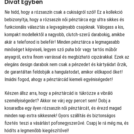
Divat Egyben
Ne hidd, hogy a rózsaszín csak a cukiságról szól! Ez a kollekció
bebizonyítja, hogy a rózsaszín női pénztárca egy ultra sikkes és
funkcionális választás a legvagányabb csajoknak. Válogass a kis,
kompakt modellektől a nagyobb, clutch-szerű darabokig, amikbe
akár a telefonod is belefér! Minden pénztárca a legmagasabb
minőséget képviseli, legyen szó puha bőr vagy tartós műbőr
anyagról, extra finom varrással és megbízható cipzárakkal. Ezek az
elegáns design darabok nem csak a pénzedet és kártyáidat őrzik,
de garantáltan feldobják a hangulatodat, amikor előkapod őket!
Imádni fogod, ahogy a pénztárcád kiemeli egyéniségedet!
Készen állsz arra, hogy a pénztárcád is tükrözze a vibráló
személyiségedet? Akkor ne várj egy percet sem! Dobj a
kosaradba egy ilyen rózsaszín női pénztárcát, és érezd magad
minden nap extra sikkesnek! Gyors szállítás és biztonságos
fizetés teszi a vásárlást pofonegyszerűvé. Csapj le rá még ma, és
hódíts a legmenőbb kiegészítővel!