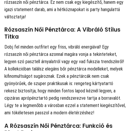
rózsaszín női pénztárca. Ez nem csak egy kiegészítő, hanem egy
igazi statement darab, ami a hétköznapokat is party hangulattá
változtatja!
Rózsaszín Női Pénztárca: A Vibráló Stílus
Titka
Dobj fel minden outfitet egy friss, vibráló energiával! Egy
rózsaszín női pénztárca azonnal magára vonja a tekinteteket,
legyen szó pasztell árnyalatról vagy egy vad fukszia trendszínről!
A kollekcióban találsz elegáns bőr pénztárca modelleket, melyek
kifinomultságot sugároznak. Ezek a pénztárcák nem csak
gyönyörűek, de szuper praktikusak is: rengeteg kártyatartó
rekesz biztosítja, hogy minden fontos lapod kéznél legyen, a
cipzáras aprópénztartó pedig rendszerezve tartja a borravalót.
Légy te a legmenőbb a városban ezzel a statement kiegészítővel,
ami tökéletesen passzol a modern életérzéshez!
A Rózsaszín Női Pénztárca: Funkció és