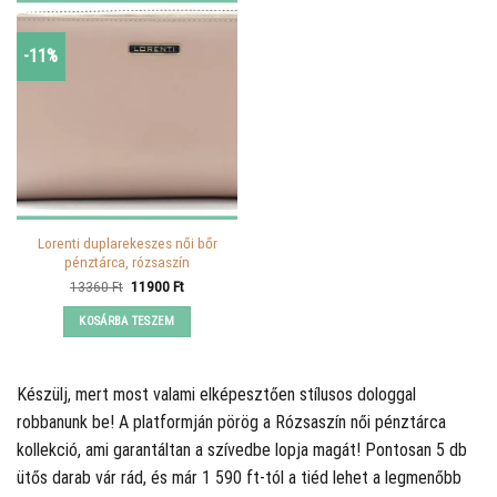
-11%
Lorenti duplarekeszes női bőr
pénztárca, rózsaszín
Original
Current
13360
Ft
11900
Ft
price
price
was:
is:
KOSÁRBA TESZEM
13360 Ft.
11900 Ft.
Készülj, mert most valami elképesztően stílusos dologgal
robbanunk be! A
platformján pörög a Rózsaszín női pénztárca
kollekció, ami garantáltan a szívedbe lopja magát! Pontosan 5 db
ütős darab vár rád, és már 1 590 ft-tól a tiéd lehet a legmenőbb