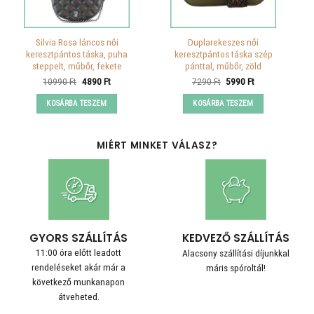
Silvia Rosa láncos női
Duplarekeszes női
keresztpántos táska, puha
keresztpántos táska szép
steppelt, műbőr, fekete
pánttal, műbőr, zöld
Original
Current
Original
Current
10990
Ft
4890
Ft
7290
Ft
5990
Ft
price
price
price
price
was:
is:
was:
is:
KOSÁRBA TESZEM
KOSÁRBA TESZEM
10990 Ft.
4890 Ft.
7290 Ft.
5990 Ft.
MIÉRT MINKET VÁLASZ?
GYORS SZÁLLÍTÁS
KEDVEZŐ SZÁLLÍTÁS
11:00 óra előtt leadott
Alacsony szállítási díjunkkal
rendeléseket akár már a
máris spóroltál!
következő munkanapon
átveheted.