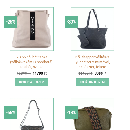
-26%
-30%
VIA55 női hátitáska
Női shopper válltáska
(válltáskaként is hordható),
lyuggatott V mintával,
rostbőr, szürke
poliészter, fekete
Original
Current
Original
Current
15890
Ft
11790
Ft
11490
Ft
8090
Ft
price
price
price
price
was:
is:
was:
is:
KOSÁRBA TESZEM
KOSÁRBA TESZEM
15890 Ft.
11790 Ft.
11490 Ft.
8090 Ft.
-56%
-18%