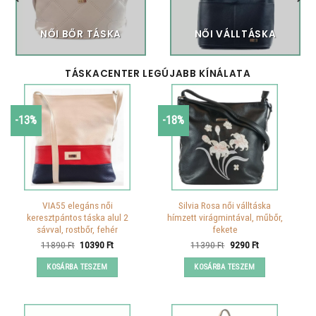
NŐI BŐR TÁSKA
NŐI VÁLLTÁSKA
TÁSKACENTER LEGÚJABB KÍNÁLATA
-13%
-18%
VIA55 elegáns női
Silvia Rosa női válltáska
keresztpántos táska alul 2
hímzett virágmintával, műbőr,
sávval, rostbőr, fehér
fekete
Original
Current
Original
Current
11890
Ft
10390
Ft
11390
Ft
9290
Ft
price
price
price
price
was:
is:
was:
is:
KOSÁRBA TESZEM
KOSÁRBA TESZEM
11890 Ft.
10390 Ft.
11390 Ft.
9290 Ft.