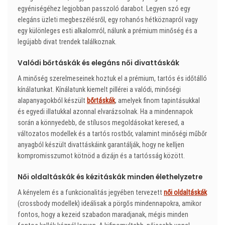
egyéniségéhez legjobban passzoló darabot. Legyen szó egy
elegáns üzleti megbeszélésről, egy rohanós hétköznapról vagy
egy különleges esti alkalomról, nálunk a prémium minőség és a
legújabb divat trendek találkoznak.
Valódi bőrtáskák és elegáns női divattáskák
A minőség szerelmeseinek hoztuk el a prémium, tartós és időtálló
kínálatunkat. Kínálatunk kiemelt pillérei a valódi, minőségi
alapanyagokból készült
bőrtáskák
, amelyek finom tapintásukkal
és egyedi illatukkal azonnal elvarázsolnak. Ha a mindennapok
során a könnyedebb, de stílusos megoldásokat keresed, a
változatos modellek és a tartós rostbőr, valamint minőségi műbőr
anyagból készült divattáskáink garantálják, hogy ne kelljen
kompromisszumot kötnöd a dizájn és a tartósság között.
Női oldaltáskák és kézitáskák minden élethelyzetre
A kényelem és a funkcionalitás jegyében tervezett
női oldaltáskák
(crossbody modellek) ideálisak a pörgős mindennapokra, amikor
fontos, hogy a kezeid szabadon maradjanak, mégis minden