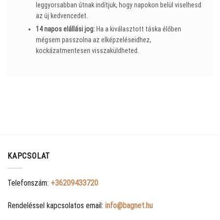
leggyorsabban útnak indítjuk, hogy napokon belül viselhesd
az új kedvencedet.
14 napos elállási jog:
Ha a kiválasztott táska élőben
mégsem passzolna az elképzeléseidhez,
kockázatmentesen visszaküldheted.
KAPCSOLAT
Telefonszám:
+36209433720
Rendeléssel kapcsolatos email:
info@bagnet.hu