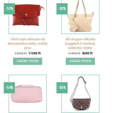
-10%
-30%
VIA55 tripla rekeszes női
Női shopper válltáska
keresztpántos táska, rostbőr,
lyuggatott V mintával,
piros
poliészter, szürke
Original
Current
Original
Current
12390
Ft
11090
Ft
11490
Ft
8090
Ft
price
price
price
price
was:
is:
was:
is:
KOSÁRBA TESZEM
KOSÁRBA TESZEM
12390 Ft.
11090 Ft.
11490 Ft.
8090 Ft.
-54%
-56%