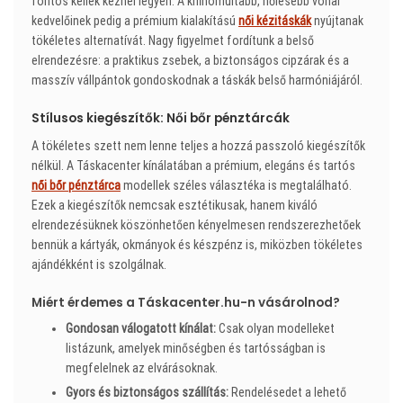
fontos kellék kéznél legyen. A kifinomultabb, nőiesebb vonal
kedvelőinek pedig a prémium kialakítású
női kézitáskák
nyújtanak
tökéletes alternatívát. Nagy figyelmet fordítunk a belső
elrendezésre: a praktikus zsebek, a biztonságos cipzárak és a
masszív vállpántok gondoskodnak a táskák belső harmóniájáról.
Stílusos kiegészítők: Női bőr pénztárcák
A tökéletes szett nem lenne teljes a hozzá passzoló kiegészítők
nélkül. A Táskacenter kínálatában a prémium, elegáns és tartós
női bőr pénztárca
modellek széles választéka is megtalálható.
Ezek a kiegészítők nemcsak esztétikusak, hanem kiváló
elrendezésüknek köszönhetően kényelmesen rendszerezhetőek
bennük a kártyák, okmányok és készpénz is, miközben tökéletes
ajándékként is szolgálnak.
Miért érdemes a Táskacenter.hu-n vásárolnod?
Gondosan válogatott kínálat:
Csak olyan modelleket
listázunk, amelyek minőségben és tartósságban is
megfelelnek az elvárásoknak.
Gyors és biztonságos szállítás:
Rendelésedet a lehető