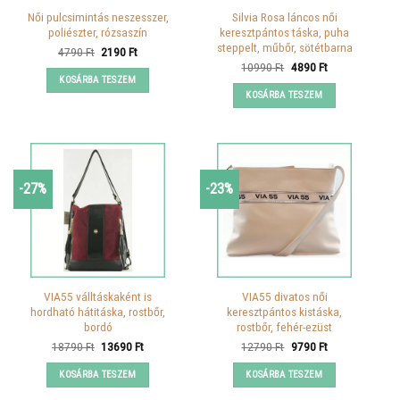
Női pulcsimintás neszesszer,
Silvia Rosa láncos női
poliészter, rózsaszín
keresztpántos táska, puha
steppelt, műbőr, sötétbarna
Original
Current
4790
Ft
2190
Ft
price
price
Original
Current
10990
Ft
4890
Ft
was:
is:
price
price
KOSÁRBA TESZEM
4790 Ft.
2190 Ft.
was:
is:
KOSÁRBA TESZEM
10990 Ft.
4890 Ft.
-27%
-23%
VIA55 válltáskaként is
VIA55 divatos női
hordható hátitáska, rostbőr,
keresztpántos kistáska,
bordó
rostbőr, fehér-ezüst
Original
Current
Original
Current
18790
Ft
13690
Ft
12790
Ft
9790
Ft
price
price
price
price
was:
is:
was:
is:
KOSÁRBA TESZEM
KOSÁRBA TESZEM
18790 Ft.
13690 Ft.
12790 Ft.
9790 Ft.