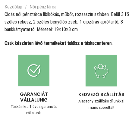
Kezdőlap
/
Női pénztárca
Cicás női pénztárca libikókás, műbőr, rózsaszín színben. Belül 3 fő
széles rekesz, 2 széles benyúlós zseb, 1 cipzáras aprótartó, 8
bankkártyatartó. Méretei: 19×10×3 cm.
Csak készleten lévő termékeket találsz a táskacenteren.
GARANCIÁT
KEDVEZŐ SZÁLLÍTÁS
VÁLLALUNK!
Alacsony szállítási díjunkkal
Táskáinkra 1 éves garanciát
máris spóroltál!
vállalunk.