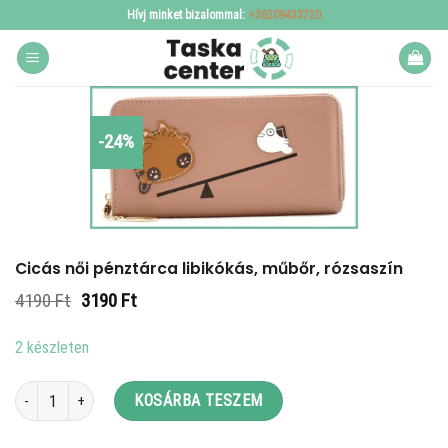
Skip
Hívj minket bizalommal:
+36209433720
to
content
-24%
Cicás női pénztárca libikókás, műbőr, rózsaszín
Original
Current
4190
Ft
3190
Ft
price
price
was:
is:
2 készleten
4190 Ft.
3190 Ft.
Cicás női pénztárca libikókás, műbőr, rózsaszín mennyiség
KOSÁRBA TESZEM