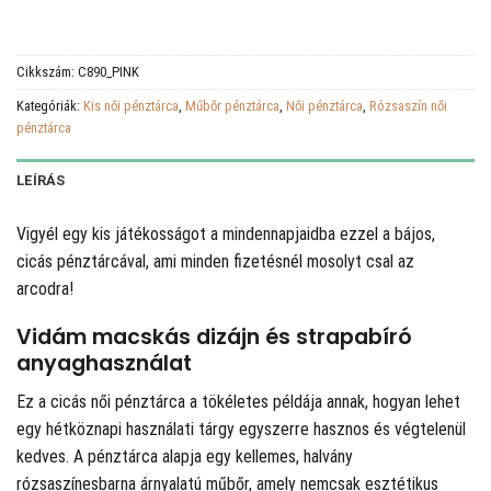
Cikkszám:
C890_PINK
Kategóriák:
Kis női pénztárca
,
Műbőr pénztárca
,
Női pénztárca
,
Rózsaszín női
pénztárca
LEÍRÁS
Vigyél egy kis játékosságot a mindennapjaidba ezzel a bájos,
cicás pénztárcával, ami minden fizetésnél mosolyt csal az
arcodra!
Vidám macskás dizájn és strapabíró
anyaghasználat
Ez a cicás női pénztárca a tökéletes példája annak, hogyan lehet
egy hétköznapi használati tárgy egyszerre hasznos és végtelenül
kedves. A pénztárca alapja egy kellemes, halvány
rózsaszínesbarna árnyalatú műbőr, amely nemcsak esztétikus