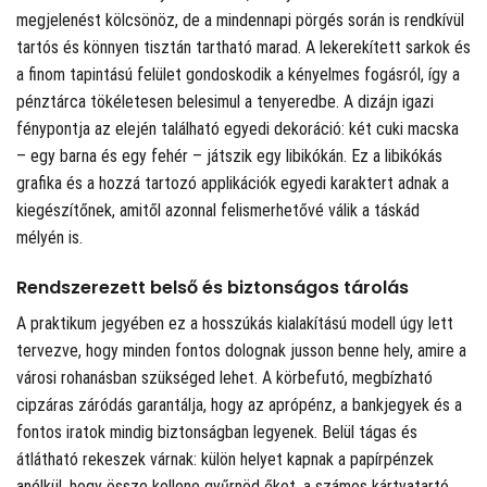
megjelenést kölcsönöz, de a mindennapi pörgés során is rendkívül
tartós és könnyen tisztán tartható marad. A lekerekített sarkok és
a finom tapintású felület gondoskodik a kényelmes fogásról, így a
pénztárca tökéletesen belesimul a tenyeredbe. A dizájn igazi
fénypontja az elején található egyedi dekoráció: két cuki macska
– egy barna és egy fehér – játszik egy libikókán. Ez a libikókás
grafika és a hozzá tartozó applikációk egyedi karaktert adnak a
kiegészítőnek, amitől azonnal felismerhetővé válik a táskád
mélyén is.
Rendszerezett belső és biztonságos tárolás
A praktikum jegyében ez a hosszúkás kialakítású modell úgy lett
tervezve, hogy minden fontos dolognak jusson benne hely, amire a
városi rohanásban szükséged lehet. A körbefutó, megbízható
cipzáras záródás garantálja, hogy az aprópénz, a bankjegyek és a
fontos iratok mindig biztonságban legyenek. Belül tágas és
átlátható rekeszek várnak: külön helyet kapnak a papírpénzek
anélkül, hogy össze kellene gyűrnöd őket, a számos kártyatartó