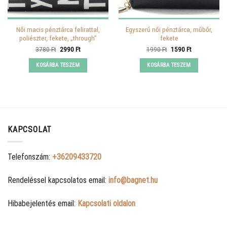
Női macis pénztárca felirattal,
Egyszerű női pénztárca, műbőr,
poliészter, fekete, „through”
fekete
Original
Current
Original
Current
3780
Ft
2990
Ft
1990
Ft
1590
Ft
price
price
price
price
was:
is:
was:
is:
KOSÁRBA TESZEM
KOSÁRBA TESZEM
3780 Ft.
2990 Ft.
1990 Ft.
1590 Ft.
KAPCSOLAT
Telefonszám:
+36209433720
Rendeléssel kapcsolatos email:
info@bagnet.hu
Hibabejelentés email:
Kapcsolati oldalon