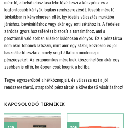
méretű, a belső elosztása lehetővé teszi a készpénz és a
legfontosabb kártyák logikus rendszerezését. Kisebb méretű
táskákban is kényelmesen elfér, így ideális választás munkába
járáshoz, bevásárláshoz vagy akár egy esti sétához is. A fedeles
záródás gyors hozzáférést biztosít a tartalmához, ami a
pénztárnál való sorban álláskor különösen előnyös. Ez a pénztárca
nem akar többnek látszani, mint ami: egy stabil, kézreálló és jól
használható eszköz, amely segít átlátni a mindennapi
pénzügyeket. Az ergonomikus méretnek köszönhetően akár egy
zsebben is elfér, ha éppen csak leugrik a boltba.
Tegye egyszerűbbé a hétköznapjait, és válassza ezt a jól
rendszerezhető, strapabíró pénztárcát a következő vásárlásához!
KAPCSOLÓDÓ TERMÉKEK