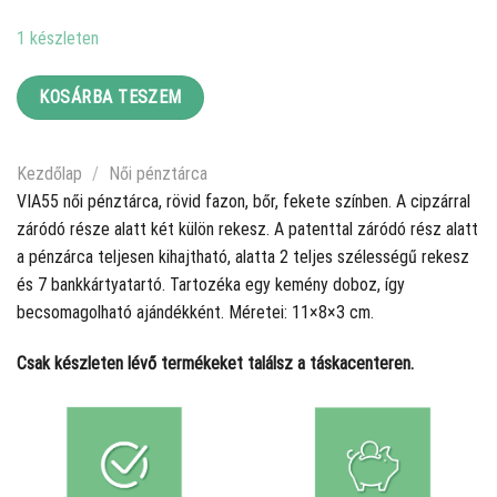
1 készleten
KOSÁRBA TESZEM
Kezdőlap
/
Női pénztárca
VIA55 női pénztárca, rövid fazon, bőr, fekete színben. A cipzárral
záródó része alatt két külön rekesz. A patenttal záródó rész alatt
a pénzárca teljesen kihajtható, alatta 2 teljes szélességű rekesz
és 7 bankkártyatartó. Tartozéka egy kemény doboz, így
becsomagolható ajándékként. Méretei: 11×8×3 cm.
Csak készleten lévő termékeket találsz a táskacenteren.