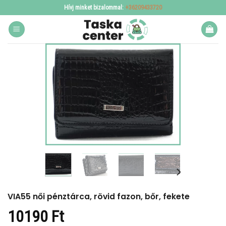
Skip
Hívj minket bizalommal:
+36209433720
to
content
VIA55 női pénztárca, rövid fazon, bőr, fekete
10190
Ft