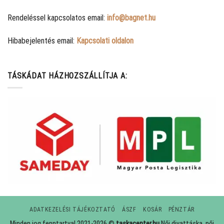
Rendeléssel kapcsolatos email:
info@bagnet.hu
Hibabejelentés email:
Kapcsolati oldalon
TÁSKÁDAT HÁZHOZSZÁLLÍTJA A:
ADATKEZELÉSI TÁJÉKOZTATÓ
ÁSZF
KOSÁR
PÉNZTÁR
Minden jog fenntartva! 2021-2026 ©
taskacenter.hu
Női divattáska, női