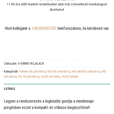
11:00 óra előtt leadott rendeléseket akár már a következő munkanapon
átveheted.
Hívd kollégánk a
+36209433720
telefonszámon, ha kérdésed van.
Cikkszám:
V-398901-RS_BLACK
Kategóriák:
Fekete női pénztárca
,
Női bőr pénztárca
,
Női lakkbőr pénztárca
,
Női
pénztárca
,
Via 55 pénztárca
,
Via55 női táska
,
Via55 táskák
LEÍRÁS
Legyen a rendszerezés a legkisebb gondja a mindennapi
pörgésben ezzel a kompakt és stílusos kiegészítővel!