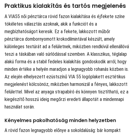
Praktikus kialakítás és tartós megjelenés
A VIA55 női pénztárca rövid fazon kialakítása és éjfekete színe
tökéletes választás azoknak, akik a funkciót és a
megbízhatóságot keresik. Ez a fekete, lakkozott műbőr
pénztárca dombornyomott krokodilmintával készült, amely
különleges textúrát ad a felületnek, miközben rendkívül ellenállóvá
teszi a táskában való súrlódással szemben. A klasszikus, téglalap
alakú forma és a stabil fedeles kialakítás gondoskodik arról, hogy
minden értéke a helyén maradjon a legnagyobb rohanás közben is.
Az elején elhelyezett ezüstszínű VIA 55 logóplakett esztétikus
megjelenést kölcsönöz, miközben harmonizál a fényes, lakkozott
felülettel. Mivel az anyaga strapabíró és könnyen tisztítható, ez a
kiegészítő hosszú ideig megőrzi eredeti állapotát a mindennapi
használat során.
Kényelmes pakolhatóság minden helyzetben
A rövid fazon legnagyobb előnye a sokoldalúság: bár kompakt