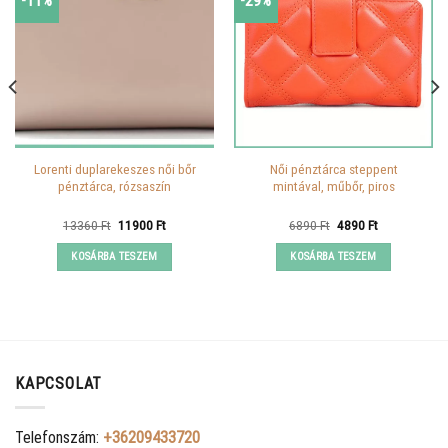
-11%
-29%
Lorenti duplarekeszes női bőr
Női pénztárca steppent
pénztárca, rózsaszín
mintával, műbőr, piros
Original
Current
Original
Current
13360
Ft
11900
Ft
6890
Ft
4890
Ft
price
price
price
price
was:
is:
was:
is:
KOSÁRBA TESZEM
KOSÁRBA TESZEM
13360 Ft.
11900 Ft.
6890 Ft.
4890 Ft.
KAPCSOLAT
Telefonszám:
+36209433720