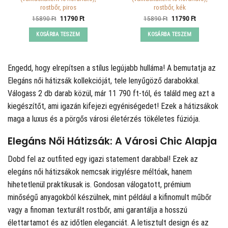
rostbőr, piros
rostbőr, kék
Original
Current
Original
Current
15890
Ft
11790
Ft
15890
Ft
11790
Ft
price
price
price
price
was:
is:
was:
is:
KOSÁRBA TESZEM
KOSÁRBA TESZEM
15890 Ft.
11790 Ft.
15890 Ft.
11790 Ft.
Engedd, hogy elrepítsen a stílus legújabb hulláma! A
bemutatja az
Elegáns női hátizsák kollekcióját, tele lenyűgöző darabokkal.
Válogass 2 db darab közül, már 11 790 ft-tól, és találd meg azt a
kiegészítőt, ami igazán kifejezi egyéniségedet! Ezek a hátizsákok
maga a luxus és a pörgős városi életérzés tökéletes fúziója.
Elegáns Női Hátizsák: A Városi Chic Alapja
Dobd fel az outfited egy igazi statement darabbal! Ezek az
elegáns női hátizsákok nemcsak irigylésre méltóak, hanem
hihetetlenül praktikusak is. Gondosan válogatott, prémium
minőségű anyagokból készülnek, mint például a kifinomult műbőr
vagy a finoman texturált rostbőr, ami garantálja a hosszú
élettartamot és az időtlen eleganciát. A letisztult design és az