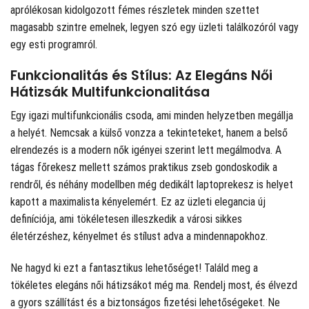
aprólékosan kidolgozott fémes részletek minden szettet
magasabb szintre emelnek, legyen szó egy üzleti találkozóról vagy
egy esti programról.
Funkcionalitás és Stílus: Az Elegáns Női
Hátizsák Multifunkcionalitása
Egy igazi multifunkcionális csoda, ami minden helyzetben megállja
a helyét. Nemcsak a külső vonzza a tekinteteket, hanem a belső
elrendezés is a modern nők igényei szerint lett megálmodva. A
tágas főrekesz mellett számos praktikus zseb gondoskodik a
rendről, és néhány modellben még dedikált laptoprekesz is helyet
kapott a maximalista kényelemért. Ez az üzleti elegancia új
definíciója, ami tökéletesen illeszkedik a városi sikkes
életérzéshez, kényelmet és stílust adva a mindennapokhoz.
Ne hagyd ki ezt a fantasztikus lehetőséget! Találd meg a
tökéletes elegáns női hátizsákot még ma. Rendelj most, és élvezd
a gyors szállítást és a biztonságos fizetési lehetőségeket. Ne