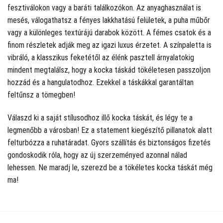
fesztiválokon vagy a baráti találkozókon. Az anyaghasználat is
mesés, válogathatsz a fényes lakkhatású felületek, a puha műbőr
vagy a különleges textúrájú darabok között. A fémes csatok és a
finom részletek adják meg az igazi luxus érzetet. A színpaletta is
vibráló, a klasszikus feketétől az élénk pasztell árnyalatokig
mindent megtalálsz, hogy a kocka táskád tökéletesen passzoljon
hozzád és a hangulatodhoz. Ezekkel a táskákkal garantáltan
feltűnsz a tömegben!
Válaszd ki a saját stílusodhoz illő kocka táskát, és légy te a
legmenőbb a városban! Ez a statement kiegészítő pillanatok alatt
felturbózza a ruhatáradat. Gyors szállítás és biztonságos fizetés
gondoskodik róla, hogy az új szerzeményed azonnal nálad
lehessen. Ne maradj le, szerezd be a tökéletes kocka táskát még
ma!