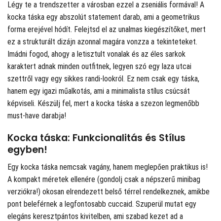
Légy te a trendszetter a városban ezzel a zseniális formával! A
kocka táska egy abszolút statement darab, ami a geometrikus
forma erejével hódít. Felejtsd el az unalmas kiegészítőket, mert
ez a strukturált dizájn azonnal magára vonzza a tekinteteket.
Imádni fogod, ahogy a letisztult vonalak és az éles sarkok
karaktert adnak minden outfitnek, legyen szó egy laza utcai
szettről vagy egy sikkes randi-lookról. Ez nem csak egy táska,
hanem egy igazi műalkotás, ami a minimalista stílus csúcsát
képviseli. Készülj fel, mert a kocka táska a szezon legmenőbb
must-have darabja!
Kocka táska: Funkcionalitás és Stílus
egyben!
Egy kocka táska nemcsak vagány, hanem meglepően praktikus is!
A kompakt méretek ellenére (gondolj csak a népszerű minibag
verziókra!) okosan elrendezett belső térrel rendelkeznek, amikbe
pont beleférnek a legfontosabb cuccaid. Szuperül mutat egy
elegáns keresztpántos kivitelben, ami szabad kezet ad a