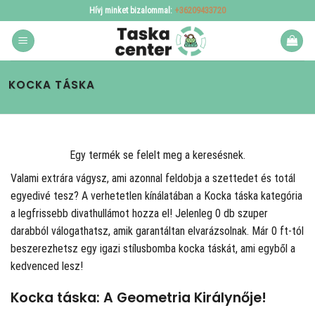
Skip
Hívj minket bizalommal:
+36209433720
to
content
KOCKA TÁSKA
Egy termék se felelt meg a keresésnek.
Valami extrára vágysz, ami azonnal feldobja a szettedet és totál
egyedivé tesz? A
verhetetlen kínálatában a Kocka táska kategória
a legfrissebb divathullámot hozza el! Jelenleg 0 db szuper
darabból válogathatsz, amik garantáltan elvarázsolnak. Már 0 ft-tól
beszerezhetsz egy igazi stílusbomba kocka táskát, ami egyből a
kedvenced lesz!
Kocka táska: A Geometria Királynője!