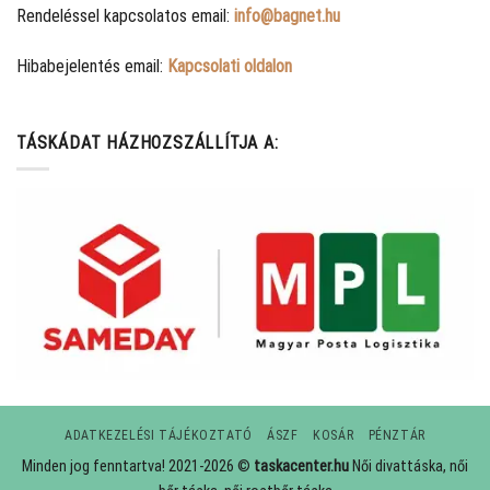
Rendeléssel kapcsolatos email:
info@bagnet.hu
Hibabejelentés email:
Kapcsolati oldalon
TÁSKÁDAT HÁZHOZSZÁLLÍTJA A:
ADATKEZELÉSI TÁJÉKOZTATÓ
ÁSZF
KOSÁR
PÉNZTÁR
Minden jog fenntartva! 2021-2026 ©
taskacenter.hu
Női divattáska, női