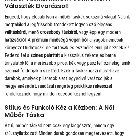
Választék Elvarázsol!
Engedd, hogy elcsábítson a műbőr táskák sokszínű világa! Nálunk
megtalálod a legfrissebb trendeket: legyen szó elegáns
válltáskáról
, menő
crossbody táskáról
, vagy épp egy modern
hátizsákról
. A
prémium minőségű vegan bőr
anyagok nemcsak
környezettudatosak, de tartósak és eszméletlenül jól néznek ki!
Fedezd fel a
színes palettát
a klasszikus fekete és barna
árnyalatoktól a merészebb piros, kék vagy pasztell színekig, amik
azonnal feldobják a szetted. Ezek a táskák igazi must-have
darabok, amelyek pillanatok alatt egyedivé varázsolják a
megjelenésedet, ráadásul rengeteg
praktikus rekesszel
rendelkeznek, hogy minden cuccod kéznél legyen!
Stílus és Funkció Kéz a Kézben: A Női
Műbőr Táska
Az új műbőr táskád nem csak egy kiegészítő, hanem egy
stílusnyilatkozat! Minden darab gondosan megtervezett, hogy