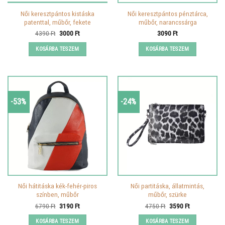
Női keresztpántos kistáska
Női keresztpántos pénztárca,
patenttal, műbőr, fekete
műbőr, narancssárga
Original
Current
4390
Ft
3000
Ft
3090
Ft
price
price
was:
is:
KOSÁRBA TESZEM
KOSÁRBA TESZEM
4390 Ft.
3000 Ft.
-53%
-24%
Női hátitáska kék-fehér-piros
Női partitáska, állatmintás,
színben, műbőr
műbőr, szürke
Original
Current
Original
Current
6790
Ft
3190
Ft
4750
Ft
3590
Ft
price
price
price
price
was:
is:
was:
is:
KOSÁRBA TESZEM
KOSÁRBA TESZEM
6790 Ft.
3190 Ft.
4750 Ft.
3590 Ft.