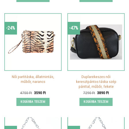
-24%
-47%
Női partitáska, állatmintás,
Duplarekeszes női
műbőr, narancs
keresztpántos táska szép
pánttal, műbőr, fekete
Original
Current
Original
Current
4750
Ft
3590
Ft
7290
Ft
3890
Ft
price
price
price
price
was:
is:
was:
is:
KOSÁRBA TESZEM
KOSÁRBA TESZEM
4750 Ft.
3590 Ft.
7290 Ft.
3890 Ft.