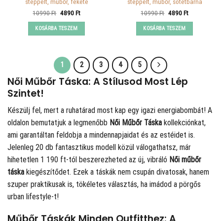
steppelt, műbőr, fekete
steppelt, műbőr, sötétbarna
Original
Current
Original
Current
10990
Ft
4890
Ft
10990
Ft
4890
Ft
price
price
price
price
was:
is:
was:
is:
KOSÁRBA TESZEM
KOSÁRBA TESZEM
10990 Ft.
4890 Ft.
10990 Ft.
4890 Ft.
1
2
3
4
5
Női Műbőr Táska: A Stílusod Most Lép
Szintet!
Készülj fel, mert a ruhatárad most kap egy igazi energiabombát! A
oldalon bemutatjuk a legmenőbb
Női Műbőr Táska
kollekciónkat,
ami garantáltan feldobja a mindennapjaidat és az estéidet is.
Jelenleg 20 db fantasztikus modell közül válogathatsz, már
hihetetlen 1 190 ft-tól beszerezheted az új, vibráló
Női műbőr
táska
kiegészítődet. Ezek a táskák nem csupán divatosak, hanem
szuper praktikusak is, tökéletes választás, ha imádod a pörgős
urban lifestyle-t!
Műbőr Táskák Minden Outfitthez: A