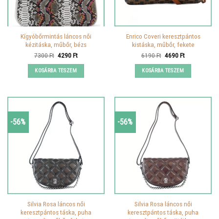
Kígyóbőrmintás láncos női
Enrico Coveri keresztpántos
kézitáska, műbőr, bézs
kistáska, műbőr, fekete
Original
Current
Original
Current
7300
Ft
4290
Ft
6190
Ft
4690
Ft
price
price
price
price
was:
is:
was:
is:
KOSÁRBA TESZEM
KOSÁRBA TESZEM
7300 Ft.
4290 Ft.
6190 Ft.
4690 Ft.
-56%
-56%
Silvia Rosa láncos női
Silvia Rosa láncos női
keresztpántos táska, puha
keresztpántos táska, puha