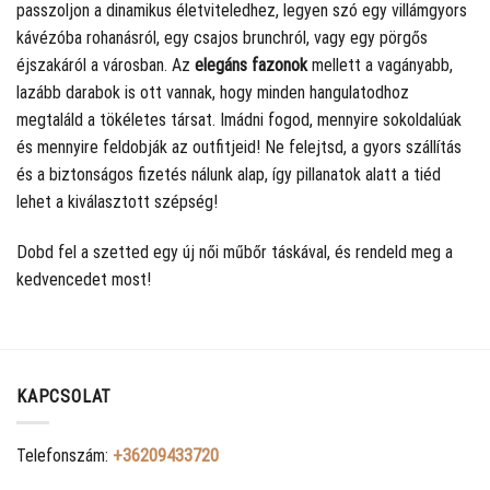
passzoljon a dinamikus életviteledhez, legyen szó egy villámgyors
kávézóba rohanásról, egy csajos brunchról, vagy egy pörgős
éjszakáról a városban. Az
elegáns fazonok
mellett a vagányabb,
lazább darabok is ott vannak, hogy minden hangulatodhoz
megtaláld a tökéletes társat. Imádni fogod, mennyire sokoldalúak
és mennyire feldobják az outfitjeid! Ne felejtsd, a gyors szállítás
és a biztonságos fizetés nálunk alap, így pillanatok alatt a tiéd
lehet a kiválasztott szépség!
Dobd fel a szetted egy új női műbőr táskával, és rendeld meg a
kedvencedet most!
KAPCSOLAT
Telefonszám:
+36209433720