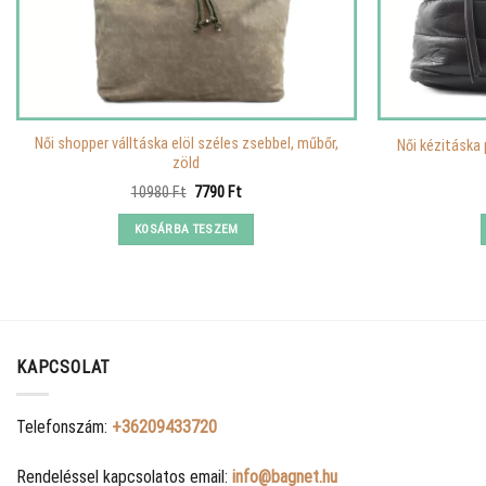
Női shopper válltáska elöl széles zsebbel, műbőr,
Női kézitáska 
zöld
Original
Current
10980
Ft
7790
Ft
price
price
was:
is:
KOSÁRBA TESZEM
10980 Ft.
7790 Ft.
KAPCSOLAT
Telefonszám:
+36209433720
Rendeléssel kapcsolatos email:
info@bagnet.hu