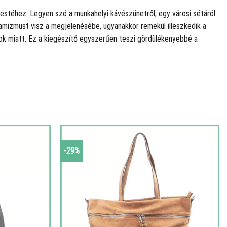
testéhez. Legyen szó a munkahelyi kávészünetről, egy városi sétáról
namizmust visz a megjelenésébe, ugyanakkor remekül illeszkedik a
ok miatt. Ez a kiegészítő egyszerűen teszi gördülékenyebbé a
-29%