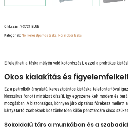
Cikkszám:
Y-3763_BLUE
Kategóriák:
Női keresztpántos táska
,
Női műbőr táska
Elfelejtheti a táska mélyén való kotorászást, ezzel a praktikus kist
Okos kialakítás és figyelemfelke
Ez a petrolkék árnyalatú, keresztpántos kistáska telefontartóval igaz
klasszikus fonott mintázat díszíti, így egyszerre kelt modern és ba
mozgásban. A biztonságos, könnyen járó cipzáras főrekesz mellett a t
kártyatartó zsebeknek köszönhetően külön pénztárcára sincs szüksége
Sokoldalú társ a munkában és a szabadid