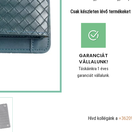
Csak készleten lévő termékeket t
GARANCIÁT
VÁLLALUNK!
Táskáinkra 1 éves
garanciát vállalunk.
Hívd kollégánk a
+3620