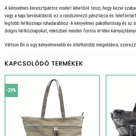
A kényelmes keresztpántos viselet lehetővé teszi, hogy kezei szabad
vagy a napi bevásárlásról, ez a rendszerező pénztárca és telefontar
legtöbb hétköznapi ruhadarabhoz. A kényelmes pakolhatóság és az á
dolgos hétköznapokat, miközben minden fontos értéke karnyújtásnyi
Váltson Ön is egy kényelmesebb és átláthatóbb megoldásra, szerezze
KAPCSOLÓDÓ TERMÉKEK
-29%