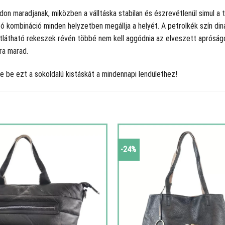
on maradjanak, miközben a válltáska stabilan és észrevétlenül simul a 
tó kombináció minden helyzetben megállja a helyét. A petrolkék szín di
tlátható rekeszek révén többé nem kell aggódnia az elveszett apróság
ra marad.
 be ezt a sokoldalú kistáskát a mindennapi lendülethez!
-24%