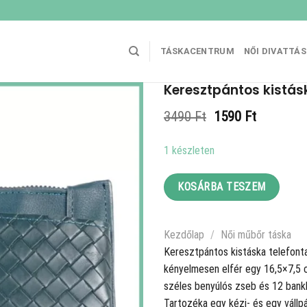
TÁSKACENTRUM
NŐI DIVATTÁ
Keresztpántos kistásk
Original
Current
3490
Ft
1590
Ft
price
price
was:
is:
1 készleten
3490 Ft.
1590 Ft.
KOSÁRBA TESZEM
Kezdőlap
/
Női műbőr táska
Keresztpántos kistáska telefonta
kényelmesen elfér egy 16,5×7,5 cm
széles benyúlós zseb és 12 bankká
Tartozéka egy kézi- és egy vállp