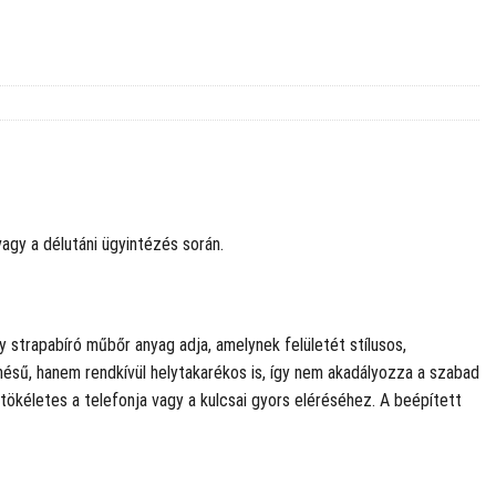
vagy a délutáni ügyintézés során.
y strapabíró műbőr anyag adja, amelynek felületét stílusos,
nésű, hanem rendkívül helytakarékos is, így nem akadályozza a szabad
tökéletes a telefonja vagy a kulcsai gyors eléréséhez. A beépített