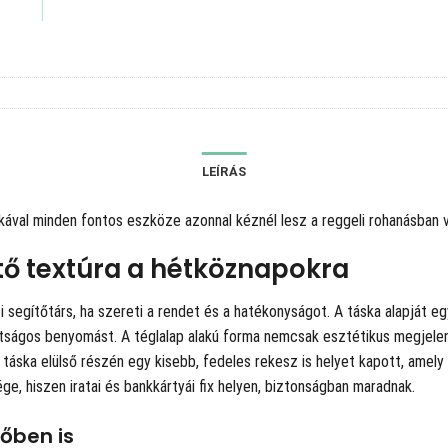
LEÍRÁS
áskával minden fontos eszköze azonnal kéznél lesz a reggeli rohanásban 
ltő textúra a hétköznapokra
i segítőtárs, ha szereti a rendet és a hatékonyságot. A táska alapját eg
rátságos benyomást. A téglalap alakú forma nemcsak esztétikus megjele
áska elülső részén egy kisebb, fedeles rekesz is helyet kapott, amely 
, hiszen iratai és bankkártyái fix helyen, biztonságban maradnak.
őben is