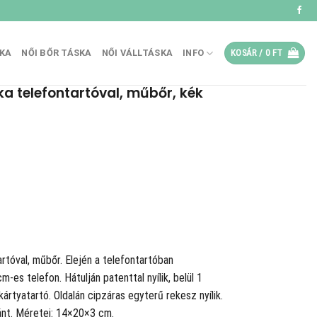
SKA
NŐI BŐR TÁSKA
NŐI VÁLLTÁSKA
INFO
KOSÁR /
0
FT
a telefontartóval, műbőr, kék
rtóval, műbőr. Elején a telefontartóban
-es telefon. Hátulján patenttal nyílik, belül 1
rtyatartó. Oldalán cipzáras egyterű rekesz nyílik.
ánt. Méretei: 14×20×3 cm.