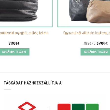
pufidzseki anyagból, műbőr, fekete
Egyszerű női válltáska karikával,
Original
C
8190
Ft
8890
Ft
6790
Ft
price
p
was:
is
KOSÁRBA TESZEM
KOSÁRBA TESZEM
8890 Ft.
6
TÁSKÁDAT HÁZHOZSZÁLLÍTJA A: