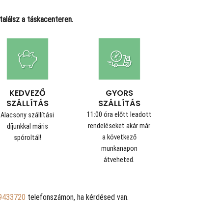
alálsz a táskacenteren.
GYORS
KEDVEZŐ
SZÁLLÍTÁS
SZÁLLÍTÁS
11:00 óra előtt leadott
Alacsony szállítási
rendeléseket akár már
díjunkkal máris
a következő
spóroltál!
munkanapon
átveheted.
9433720
telefonszámon, ha kérdésed van.