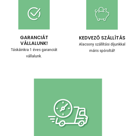
GARANCIÁT
KEDVEZŐ SZÁLLÍTÁS
VÁLLALUNK!
Alacsony szállítási díjunkkal
Táskáinkra 1 éves garanciát
máris spóroltál!
vállalunk.