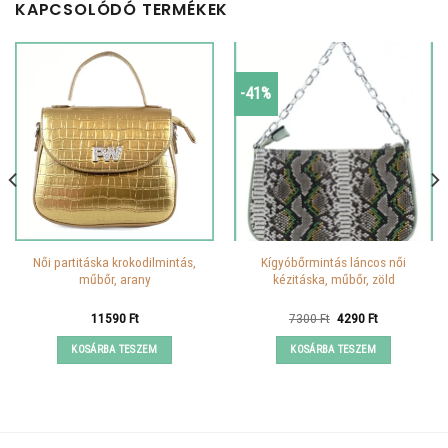
KAPCSOLÓDÓ TERMÉKEK
-41%
Női partitáska krokodilmintás,
Kígyóbőrmintás láncos női
műbőr, arany
kézitáska, műbőr, zöld
Original
Current
11590
Ft
7300
Ft
4290
Ft
price
price
was:
is:
KOSÁRBA TESZEM
KOSÁRBA TESZEM
7300 Ft.
4290 Ft.