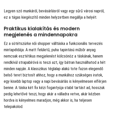
Legyen szó munkáról, bevásárlásról vagy egy sűrű városi napról,
ez a tágas kiegészítő minden helyzetben megállja a helyét.
Praktikus kialakítás és modern
megjelenés a mindennapokra
Ez a sötétszürke női shopper válltáska a funkcionális tervezés
mintapéldája. A matt felületű, puha tapintású műbőr anyag
nemcsak esztétikus megjelenést kölcsönöz a táskának, hanem
rendkívül strapabíróvá is teszi azt, így bátran használhatod a hét
minden napján. A klasszikus téglalap alakú tote fazon elegendő
belső teret biztosít ahhoz, hogy a munkához szükséges iratok,
egy kisebb laptop vagy a napi bevásárlás is kényelmesen elférjen
benne. A táska két fix kézi fogantyúja stabil tartást ad, hosszuk
pedig lehetővé teszi, hogy akár a válladra vetve, akár kézben
hordva is kényelmes maradjon, még akkor is, ha teljesen
telepakolod.