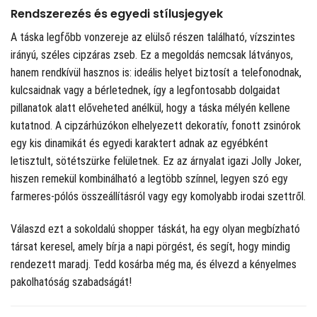
Rendszerezés és egyedi stílusjegyek
A táska legfőbb vonzereje az elülső részen található, vízszintes
irányú, széles cipzáras zseb. Ez a megoldás nemcsak látványos,
hanem rendkívül hasznos is: ideális helyet biztosít a telefonodnak,
kulcsaidnak vagy a bérletednek, így a legfontosabb dolgaidat
pillanatok alatt előveheted anélkül, hogy a táska mélyén kellene
kutatnod. A cipzárhúzókon elhelyezett dekoratív, fonott zsinórok
egy kis dinamikát és egyedi karaktert adnak az egyébként
letisztult, sötétszürke felületnek. Ez az árnyalat igazi Jolly Joker,
hiszen remekül kombinálható a legtöbb színnel, legyen szó egy
farmeres-pólós összeállításról vagy egy komolyabb irodai szettről.
Válaszd ezt a sokoldalú shopper táskát, ha egy olyan megbízható
társat keresel, amely bírja a napi pörgést, és segít, hogy mindig
rendezett maradj. Tedd kosárba még ma, és élvezd a kényelmes
pakolhatóság szabadságát!