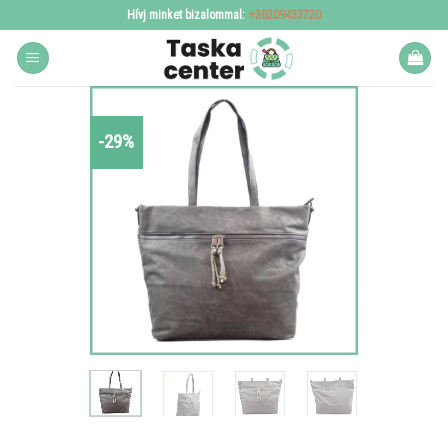
Skip
Hívj minket bizalommal:
+36209433720
to
content
-29%