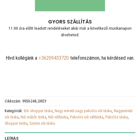
GYORS SZÁLLÍTÁS
11:00 óra előtt leadott rendeléseket akár már a következő munkanapon
átveheted.
Hívd kollégánk a
+36209433720
telefonszámon, ha kérdésed van.
Cikkszám:
9950-248_GREY
Kategóriák:
Bőr shopper táska
,
Nagy méretű nagy pakolós női táska
,
Nagyméretű
női táska
,
Női műbőr táska
,
Női válltáska
,
Pakolós női válltáska
,
Pakolós táska
,
Shopper táska
,
Szürke női táska
LEÍRÁS