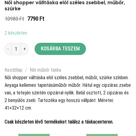
Női shopper válltáska elöl széles zsebbel, műbőr,
szürke
Original
Current
10980
Ft
7790
Ft
price
price
was:
is:
2 készleten
10980 Ft.
7790 Ft.
Női shopper válltáska elöl széles zsebbel, műbőr, szürke mennyiség
KOSÁRBA TESZEM
Kezdőlap
/
Női műbőr táska
Női shopper válltáska elöl széles zsebbel, műbőr, szürke színben.
Anyaga kellemes tapintásúműbőr műbőr. Hátul egy cipzáras zsebe
van, a tetején szintén cipzárral nyílik. Belül osztott, 2 cipzáras és
2 benyúlós zseb. Tartozéka egy hosszú vállpánt. Méretei:
41×32×12 cm.
Csak készleten lévő termékeket találsz a táskacenteren.