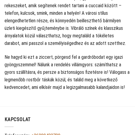
rekeszeket, amik segítenek rendet tartani a cuccaid között –
telefon, kulcsok, smink, minden a helyén! A városi stílus
elengedhetetlen része, és könnyedén beilleszthető bármilyen
üzleti kiegészítő gyűjteménybe is. Vibráló színek és klasszikus
árnyalatok közül választhatsz, hogy megtaláld a tökéletes
darabot, ami passzol a személyiségedhez és az adott szetthez.
Ne hagyd ki ezt a ziccert, pörgesd fel a gardróbodat egy igazi
gyöngyszemmel! Nálunk a rendelés villámgyors: számíthatsz a
gyors szállításra, és persze a biztonságos fizetésre is! Válogass a
legmenőbb rostbőr táskák közül, és találd meg a következő
kedvencedet, ami elkísér majd a legizgalmasabb kalandjaidon is!
KAPCSOLAT