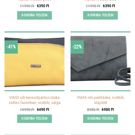
Original
Current
Original
Current
11990
Ft
6390
Ft
11990
Ft
6390
Ft
price
price
price
price
was:
is:
was:
is:
KOSÁRBA TESZEM
KOSÁRBA TESZEM
11990 Ft.
6390 Ft.
11990 Ft.
6390 Ft.
-41%
-22%
VIA55 női keresztpántos táska
VIA55 női partitáska, rostbőr,
széles fazonban, rostbőr, sárga
olajzöld
Original
Current
Original
Current
10990
Ft
6490
Ft
8980
Ft
6980
Ft
price
price
price
price
was:
is:
was:
is:
KOSÁRBA TESZEM
KOSÁRBA TESZEM
10990 Ft.
6490 Ft.
8980 Ft.
6980 Ft.