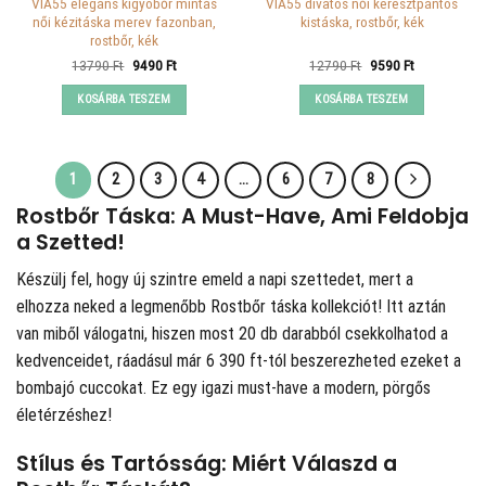
VIA55 elegáns kígyóbőr mintás
VIA55 divatos női keresztpántos
női kézitáska merev fazonban,
kistáska, rostbőr, kék
rostbőr, kék
Original
Current
Original
Current
13790
Ft
9490
Ft
12790
Ft
9590
Ft
price
price
price
price
was:
is:
was:
is:
KOSÁRBA TESZEM
KOSÁRBA TESZEM
13790 Ft.
9490 Ft.
12790 Ft.
9590 Ft.
1
2
3
4
…
6
7
8
Rostbőr Táska: A Must-Have, Ami Feldobja
a Szetted!
Készülj fel, hogy új szintre emeld a napi szettedet, mert a
elhozza neked a legmenőbb Rostbőr táska kollekciót! Itt aztán
van miből válogatni, hiszen most 20 db darabból csekkolhatod a
kedvenceidet, ráadásul már 6 390 ft-tól beszerezheted ezeket a
bombajó cuccokat. Ez egy igazi must-have a modern, pörgős
életérzéshez!
Stílus és Tartósság: Miért Válaszd a