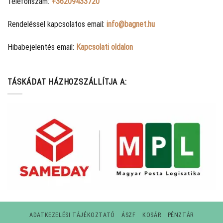
Telefonszám:
+36209433720
Rendeléssel kapcsolatos email:
info@bagnet.hu
Hibabejelentés email:
Kapcsolati oldalon
TÁSKÁDAT HÁZHOZSZÁLLÍTJA A:
ADATKEZELÉSI TÁJÉKOZTATÓ
ÁSZF
KOSÁR
PÉNZTÁR