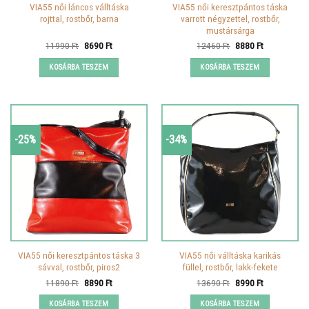
VIA55 női láncos válltáska
VIA55 női keresztpántos táska
rojttal, rostbőr, barna
varrott négyzettel, rostbőr,
mustársárga
Original
Current
Original
Current
11990
Ft
8690
Ft
12460
Ft
8880
Ft
price
price
price
price
was:
is:
was:
is:
KOSÁRBA TESZEM
KOSÁRBA TESZEM
11990 Ft.
8690 Ft.
12460 Ft.
8880 Ft.
-25%
-34%
VIA55 női keresztpántos táska 3
VIA55 női válltáska karikás
sávval, rostbőr, piros2
füllel, rostbőr, lakk-fekete
Original
Current
Original
Current
11890
Ft
8890
Ft
13690
Ft
8990
Ft
price
price
price
price
was:
is:
was:
is:
KOSÁRBA TESZEM
KOSÁRBA TESZEM
11890 Ft.
8890 Ft.
13690 Ft.
8990 Ft.