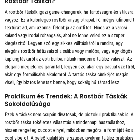
Rostbőr Táskát?
A rostbőr táskák igazi game-changerek, ha tartósságra és stílusra
vágysz. Ez a különleges rostbőr anyag strapabíró, mégis kifinomult
textúrát ad, ami azonnal feldobja az outfitet. Nincs az a városi
kaland vagy irodai rohangálás, ahol ne lenne veled ez a szuper
kiegészítő! Legyen szó egy sikkes válltáskáról a randira, egy
elegáns rostbőr hátizsákról a suliba vagy melóba, vagy egy dögös
kuplungtáskáról az esti buliba, nálunk mindenre találsz választ. Az
elegáns megjelenés garantált, legyen szó akár egy casual szettről,
akár egy formálisabb alkalomról. A tartós táska címkéjét magán
viseli, így biztos lehetsz benne, hogy sokáig hű társad lesz.
Praktikum és Trendek: A Rostbőr Táskák
Sokoldalúsága
Ezek a táskák nem csupán divatosak, de piszokul praktikusak is. A
rostbőr táska tökéletes választás a mindennapi használathoz,
hiszen rengeteg cuccot elnyel, miközben megőrzi a formáját és a
cool vibe-ot. A belső kialakítás is szuper, gyakran találsz praktikus