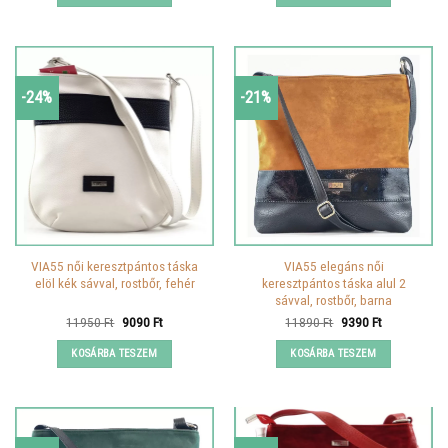
-24%
-21%
VIA55 női keresztpántos táska
VIA55 elegáns női
elöl kék sávval, rostbőr, fehér
keresztpántos táska alul 2
sávval, rostbőr, barna
Original
Current
Original
Current
11950
Ft
9090
Ft
11890
Ft
9390
Ft
price
price
price
price
was:
is:
was:
is:
KOSÁRBA TESZEM
KOSÁRBA TESZEM
11950 Ft.
9090 Ft.
11890 Ft.
9390 Ft.