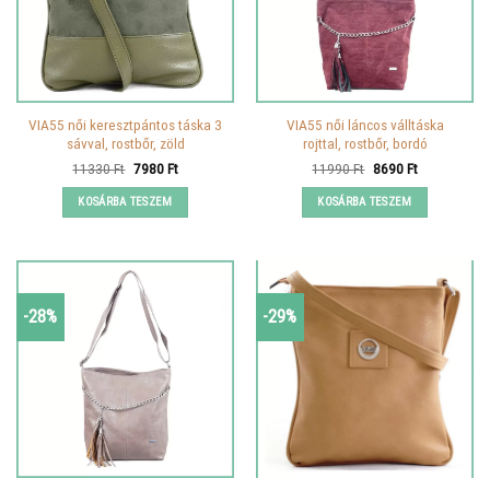
VIA55 női keresztpántos táska 3
VIA55 női láncos válltáska
sávval, rostbőr, zöld
rojttal, rostbőr, bordó
Original
Current
Original
Current
11330
Ft
7980
Ft
11990
Ft
8690
Ft
price
price
price
price
was:
is:
was:
is:
KOSÁRBA TESZEM
KOSÁRBA TESZEM
11330 Ft.
7980 Ft.
11990 Ft.
8690 Ft.
-28%
-29%