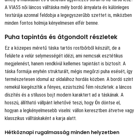
A VIA55 női láncos válltáska mély bordó árnyalata és különleges
textúrája azonnal feldobja a legegyszerűbb szettet is, miközben
minden fontos holmija kényelmesen elfér benne.
Puha tapintás és átgondolt részletek
Ez a közepes méretű táska tartós rostbőrből készült, de a
felülete a velúr selymességét idézi, ami nemcsak esztétikus
megjelenést, hanem rendkívül kellemes tapintást is biztosít. A
táska formája enyhén strukturált, mégis megőrzi puha esését, így
természetesen idomul az oldalához hordás közben. A bordó színt
remekül kiegészítik a fényes, ezüstszínű fém részletek: a láncos
díszítés és a stílusos bojt modern karaktert ad a táskának. A
hosszú, állítható vállpánt lehetővé teszi, hogy Ön döntse el,
hogyan a legkényelmesebb viselni: vállon keresztben átvetve vagy
klasszikus válltáskaként a karja alatt.
Hétköznapi rugalmasság minden helyzetben