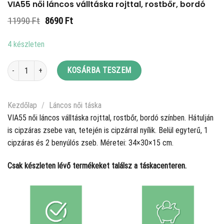
VIA55 női láncos válltáska rojttal, rostbőr, bordó
Original
Current
11990
Ft
8690
Ft
price
price
was:
is:
4 készleten
11990 Ft.
8690 Ft.
VIA55 női láncos válltáska rojttal, rostbőr, bordó mennyiség
KOSÁRBA TESZEM
Kezdőlap
/
Láncos női táska
VIA55 női láncos válltáska rojttal, rostbőr, bordó színben. Hátulján
is cipzáras zsebe van, tetején is cipzárral nyílik. Belül egyterű, 1
cipzáras és 2 benyúlós zseb. Méretei: 34×30×15 cm.
Csak készleten lévő termékeket találsz a táskacenteren.