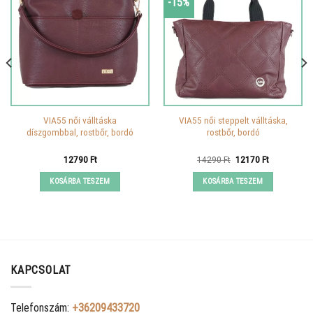
-15%
VIA55 női válltáska
VIA55 női steppelt válltáska,
díszgombbal, rostbőr, bordó
rostbőr, bordó
Original
Current
12790
Ft
14290
Ft
12170
Ft
price
price
was:
is:
KOSÁRBA TESZEM
KOSÁRBA TESZEM
14290 Ft.
12170 Ft.
KAPCSOLAT
Telefonszám:
+36209433720