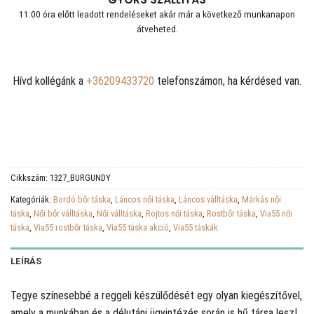
11:00 óra előtt leadott rendeléseket akár már a következő munkanapon
átveheted.
Hívd kollégánk a
+36209433720
telefonszámon, ha kérdésed van.
Cikkszám:
1327_BURGUNDY
Kategóriák:
Bordó bőr táska
,
Láncos női táska
,
Láncos válltáska
,
Márkás női
táska
,
Női bőr válltáska
,
Női válltáska
,
Rojtos női táska
,
Rostbőr táska
,
Via55 női
táska
,
Via55 rostbőr táska
,
Via55 táska akció
,
Via55 táskák
LEÍRÁS
Tegye színesebbé a reggeli készülődését egy olyan kiegészítővel,
amely a munkában és a délutáni ügyintézés során is hű társa lesz!