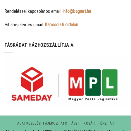
Rendeléssel kapcsolatos email:
info@bagnet.hu
Hibabejelentés email:
Kapcsolati oldalon
TÁSKÁDAT HÁZHOZSZÁLLÍTJA A:
ADATKEZELÉSI TÁJÉKOZTATÓ
ÁSZF
KOSÁR
PÉNZTÁR