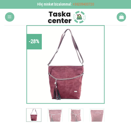
Skip
Hívj minket bizalommal:
+36209433720
to
content
-28%