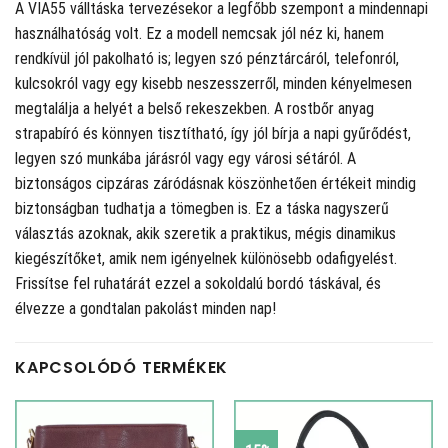
A VIA55 válltáska tervezésekor a legfőbb szempont a mindennapi
használhatóság volt. Ez a modell nemcsak jól néz ki, hanem
rendkívül jól pakolható is; legyen szó pénztárcáról, telefonról,
kulcsokról vagy egy kisebb neszesszerről, minden kényelmesen
megtalálja a helyét a belső rekeszekben. A rostbőr anyag
strapabíró és könnyen tisztítható, így jól bírja a napi gyűrődést,
legyen szó munkába járásról vagy egy városi sétáról. A
biztonságos cipzáras záródásnak köszönhetően értékeit mindig
biztonságban tudhatja a tömegben is. Ez a táska nagyszerű
választás azoknak, akik szeretik a praktikus, mégis dinamikus
kiegészítőket, amik nem igényelnek különösebb odafigyelést.
Frissítse fel ruhatárát ezzel a sokoldalú bordó táskával, és
élvezze a gondtalan pakolást minden nap!
KAPCSOLÓDÓ TERMÉKEK