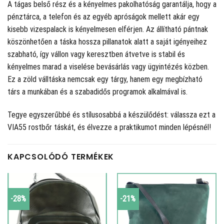
A tágas belső rész és a kényelmes pakolhatóság garantálja, hogy a
pénztárca, a telefon és az egyéb apróságok mellett akár egy
kisebb vizespalack is kényelmesen elférjen. Az állítható pántnak
köszönhetően a táska hossza pillanatok alatt a saját igényeihez
szabható, így vállon vagy keresztben átvetve is stabil és
kényelmes marad a viselése bevásárlás vagy ügyintézés közben.
Ez a zöld válltáska nemcsak egy tárgy, hanem egy megbízható
társ a munkában és a szabadidős programok alkalmával is.
Tegye egyszerűbbé és stílusosabbá a készülődést: válassza ezt a
VIA55 rostbőr táskát, és élvezze a praktikumot minden lépésnél!
KAPCSOLÓDÓ TERMÉKEK
-28%
-21%