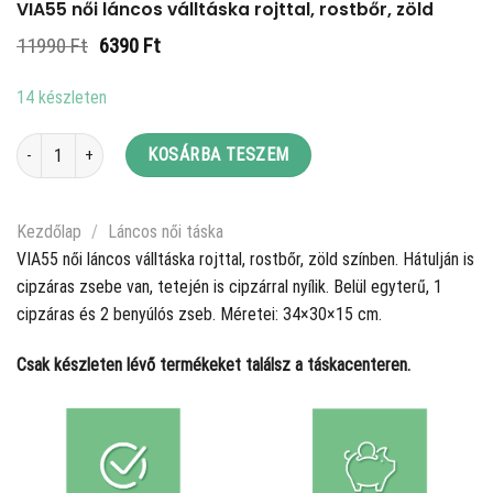
VIA55 női láncos válltáska rojttal, rostbőr, zöld
Original
Current
11990
Ft
6390
Ft
price
price
was:
is:
14 készleten
11990 Ft.
6390 Ft.
VIA55 női láncos válltáska rojttal, rostbőr, zöld mennyiség
KOSÁRBA TESZEM
Kezdőlap
/
Láncos női táska
VIA55 női láncos válltáska rojttal, rostbőr, zöld színben. Hátulján is
cipzáras zsebe van, tetején is cipzárral nyílik. Belül egyterű, 1
cipzáras és 2 benyúlós zseb. Méretei: 34×30×15 cm.
Csak készleten lévő termékeket találsz a táskacenteren.