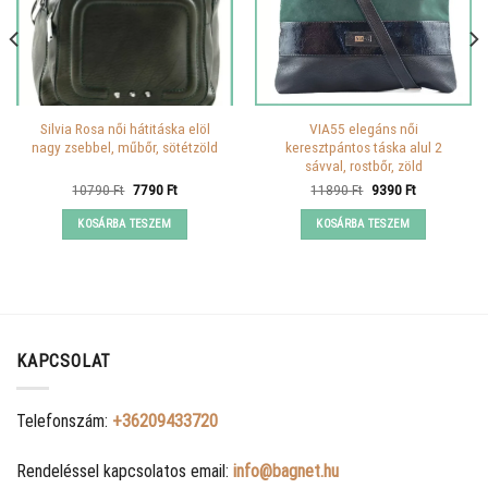
Silvia Rosa női hátitáska elöl
VIA55 elegáns női
nagy zsebbel, műbőr, sötétzöld
keresztpántos táska alul 2
sávval, rostbőr, zöld
Original
Current
Original
Current
10790
Ft
7790
Ft
11890
Ft
9390
Ft
price
price
price
price
was:
is:
was:
is:
KOSÁRBA TESZEM
KOSÁRBA TESZEM
10790 Ft.
7790 Ft.
11890 Ft.
9390 Ft.
KAPCSOLAT
Telefonszám:
+36209433720
Rendeléssel kapcsolatos email:
info@bagnet.hu