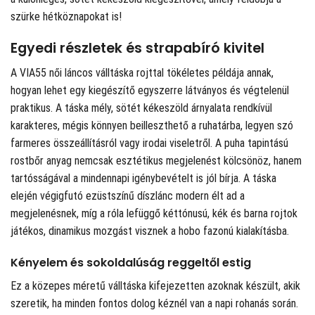
szürke hétköznapokat is!
Egyedi részletek és strapabíró kivitel
A VIA55 női láncos válltáska rojttal tökéletes példája annak,
hogyan lehet egy kiegészítő egyszerre látványos és végtelenül
praktikus. A táska mély, sötét kékeszöld árnyalata rendkívül
karakteres, mégis könnyen beilleszthető a ruhatárba, legyen szó
farmeres összeállításról vagy irodai viseletről. A puha tapintású
rostbőr anyag nemcsak esztétikus megjelenést kölcsönöz, hanem
tartósságával a mindennapi igénybevételt is jól bírja. A táska
elején végigfutó ezüstszínű díszlánc modern élt ad a
megjelenésnek, míg a róla lefüggő kéttónusú, kék és barna rojtok
játékos, dinamikus mozgást visznek a hobo fazonú kialakításba.
Kényelem és sokoldalúság reggeltől estig
Ez a közepes méretű válltáska kifejezetten azoknak készült, akik
szeretik, ha minden fontos dolog kéznél van a napi rohanás során.