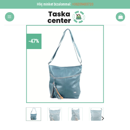
Skip
Hívj minket bizalommal:
+36209433720
to
content
-47%