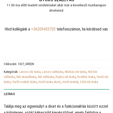
11:00 óra előtt leadott rendeléseket akár már a következő munkanapon
átveheted.
Hívd kollégánk a
+36209433720
telefonszámon, ha kérdésed van.
Cikkszám:
1327_GREEN
Kategóriák:
Láncos női táska
,
Láncos válltáska
,
Márkás női táska
,
Női bőr
válltáska
,
Női strandtáska
,
Női válltáska
,
Rojtos női táska
,
Rostbőr táska
,
Via55 női
táska
,
Via55 rostbőr táska
,
Via55 táska akció
,
Via55 táskák
,
Zöld női táska
LEÍRÁS
Találja meg az egyensúlyt a divat és a funkcionalitás között ezzel
a különleges, sötét kékeszöld kiegészítővel, amely feldobja a