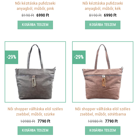
Női kézitáska pufidzseki
Női kézitáska pufidzseki
anyagból, műbőr, pink
anyagból, műbőr, kék
Original
Current
Original
Current
8190
Ft
6990
Ft
8190
Ft
6990
Ft
price
price
price
price
was:
is:
was:
is:
KOSÁRBA TESZEM
KOSÁRBA TESZEM
8190 Ft.
6990 Ft.
8190 Ft.
6990 Ft.
-29%
-29%
Női shopper válltáska elöl széles
Női shopper válltáska elöl széles
zsebbel, műbőr, szürke
zsebbel, műbőr, sötétbarna
Original
Current
Original
Current
10980
Ft
7790
Ft
10980
Ft
7790
Ft
price
price
price
price
was:
is:
was:
is:
KOSÁRBA TESZEM
KOSÁRBA TESZEM
10980 Ft.
7790 Ft.
10980 Ft.
7790 Ft.