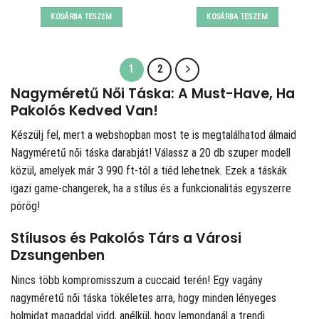
price
price
price
price
was:
is:
was:
is:
KOSÁRBA TESZEM
KOSÁRBA TESZEM
16065 Ft.
9890 Ft.
16065 Ft.
12890 Ft.
1
2
Nagyméretű Női Táska: A Must-Have, Ha
Pakolós Kedved Van!
Készülj fel, mert a
webshopban most te is megtalálhatod álmaid
Nagyméretű női táska darabját! Válassz a 20 db szuper modell
közül, amelyek már 3 990 ft-tól a tiéd lehetnek. Ezek a táskák
igazi game-changerek, ha a stílus és a funkcionalitás egyszerre
pörög!
Stílusos és Pakolós Társ a Városi
Dzsungenben
Nincs több kompromisszum a cuccaid terén! Egy vagány
nagyméretű női táska tökéletes arra, hogy minden lényeges
holmidat magaddal vidd, anélkül, hogy lemondanál a trendi