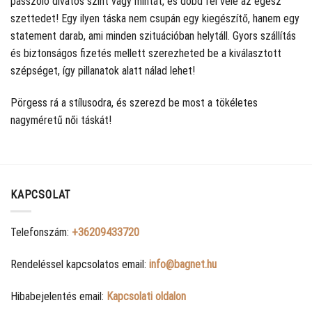
passzoló divatos színt vagy mintát, és dobd fel vele az egész
szettedet! Egy ilyen táska nem csupán egy kiegészítő, hanem egy
statement darab, ami minden szituációban helytáll. Gyors szállítás
és biztonságos fizetés mellett szerezheted be a kiválasztott
szépséget, így pillanatok alatt nálad lehet!
Pörgess rá a stílusodra, és szerezd be most a tökéletes
nagyméretű női táskát!
KAPCSOLAT
Telefonszám:
+36209433720
Rendeléssel kapcsolatos email:
info@bagnet.hu
Hibabejelentés email:
Kapcsolati oldalon