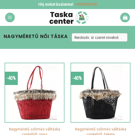
Skip
Hívj minket bizalommal:
+36209433720
to
content
NAGYMÉRETŰ NŐI TÁSKA
-40%
-40%
Nagyméretű szőrmés válltáska
Nagyméretű szőrmés válltáska
csipkéből, piros
csipkéből, fekete