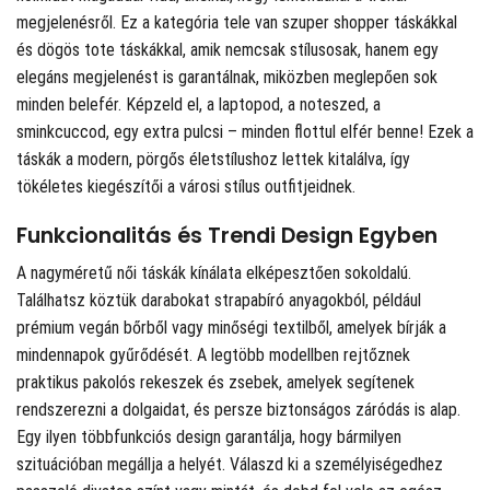
megjelenésről. Ez a kategória tele van szuper shopper táskákkal
és dögös tote táskákkal, amik nemcsak stílusosak, hanem egy
elegáns megjelenést is garantálnak, miközben meglepően sok
minden belefér. Képzeld el, a laptopod, a noteszed, a
sminkcuccod, egy extra pulcsi – minden flottul elfér benne! Ezek a
táskák a modern, pörgős életstílushoz lettek kitalálva, így
tökéletes kiegészítői a városi stílus outfitjeidnek.
Funkcionalitás és Trendi Design Egyben
A nagyméretű női táskák kínálata elképesztően sokoldalú.
Találhatsz köztük darabokat strapabíró anyagokból, például
prémium vegán bőrből vagy minőségi textilből, amelyek bírják a
mindennapok gyűrődését. A legtöbb modellben rejtőznek
praktikus pakolós rekeszek és zsebek, amelyek segítenek
rendszerezni a dolgaidat, és persze biztonságos záródás is alap.
Egy ilyen többfunkciós design garantálja, hogy bármilyen
szituációban megállja a helyét. Válaszd ki a személyiségedhez