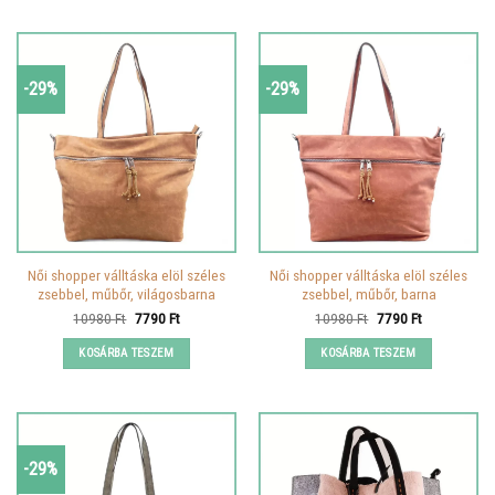
-29%
-29%
Női shopper válltáska elöl széles
Női shopper válltáska elöl széles
zsebbel, műbőr, világosbarna
zsebbel, műbőr, barna
Original
Current
Original
Current
10980
Ft
7790
Ft
10980
Ft
7790
Ft
price
price
price
price
was:
is:
was:
is:
KOSÁRBA TESZEM
KOSÁRBA TESZEM
10980 Ft.
7790 Ft.
10980 Ft.
7790 Ft.
-29%