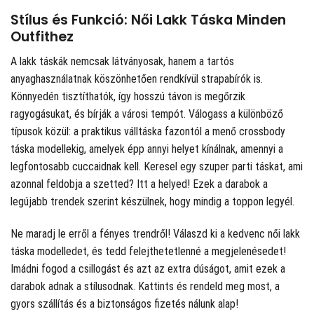
Stílus és Funkció: Női Lakk Táska Minden
Outfithez
A lakk táskák nemcsak látványosak, hanem a tartós
anyaghasználatnak köszönhetően rendkívül strapabírók is.
Könnyedén tisztíthatók, így hosszú távon is megőrzik
ragyogásukat, és bírják a városi tempót. Válogass a különböző
típusok közül: a praktikus válltáska fazontól a menő crossbody
táska modellekig, amelyek épp annyi helyet kínálnak, amennyi a
legfontosabb cuccaidnak kell. Keresel egy szuper parti táskat, ami
azonnal feldobja a szetted? Itt a helyed! Ezek a darabok a
legújabb trendek szerint készülnek, hogy mindig a toppon legyél.
Ne maradj le erről a fényes trendről! Válaszd ki a kedvenc női lakk
táska modelledet, és tedd felejthetetlenné a megjelenésedet!
Imádni fogod a csillogást és azt az extra dúságot, amit ezek a
darabok adnak a stílusodnak. Kattints és rendeld meg most, a
gyors szállítás és a biztonságos fizetés nálunk alap!