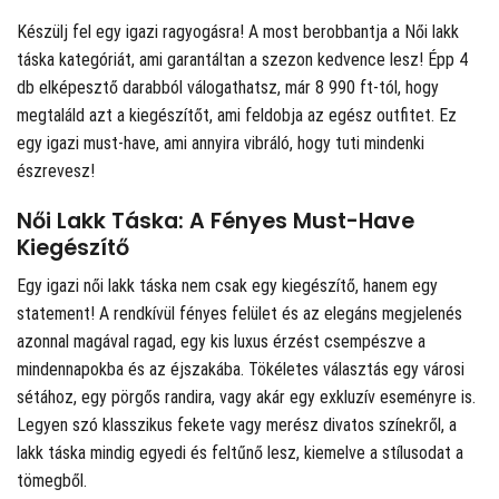
Készülj fel egy igazi ragyogásra! A
most berobbantja a Női lakk
táska kategóriát, ami garantáltan a szezon kedvence lesz! Épp 4
db elképesztő darabból válogathatsz, már 8 990 ft-tól, hogy
megtaláld azt a kiegészítőt, ami feldobja az egész outfitet. Ez
egy igazi must-have, ami annyira vibráló, hogy tuti mindenki
észrevesz!
Női Lakk Táska: A Fényes Must-Have
Kiegészítő
Egy igazi női lakk táska nem csak egy kiegészítő, hanem egy
statement! A rendkívül fényes felület és az elegáns megjelenés
azonnal magával ragad, egy kis luxus érzést csempészve a
mindennapokba és az éjszakába. Tökéletes választás egy városi
sétához, egy pörgős randira, vagy akár egy exkluzív eseményre is.
Legyen szó klasszikus fekete vagy merész divatos színekről, a
lakk táska mindig egyedi és feltűnő lesz, kiemelve a stílusodat a
tömegből.