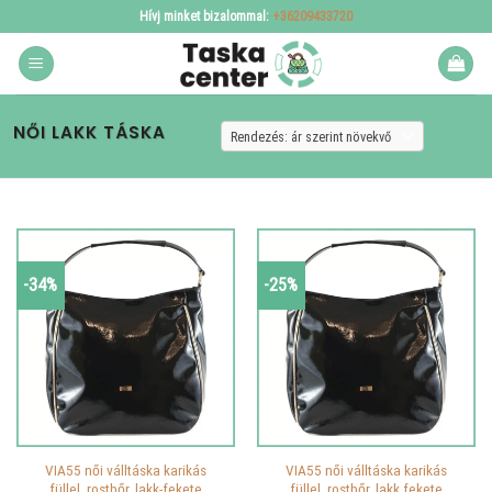
Skip
Hívj minket bizalommal:
+36209433720
to
content
NŐI LAKK TÁSKA
-34%
-25%
VIA55 női válltáska karikás
VIA55 női válltáska karikás
füllel, rostbőr, lakk-fekete
füllel, rostbőr, lakk fekete