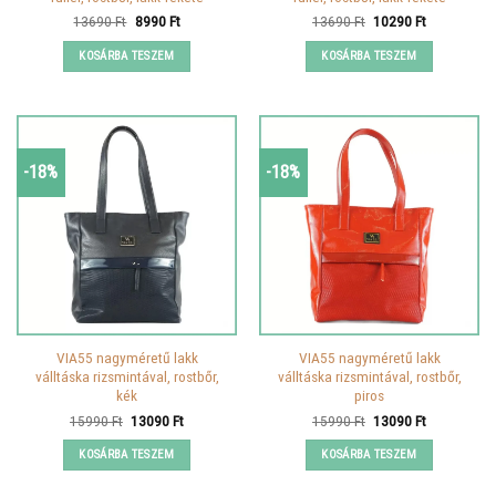
Original
Current
Original
Current
13690
Ft
8990
Ft
13690
Ft
10290
Ft
price
price
price
price
was:
is:
was:
is:
KOSÁRBA TESZEM
KOSÁRBA TESZEM
13690 Ft.
8990 Ft.
13690 Ft.
10290 Ft.
-18%
-18%
VIA55 nagyméretű lakk
VIA55 nagyméretű lakk
válltáska rizsmintával, rostbőr,
válltáska rizsmintával, rostbőr,
kék
piros
Original
Current
Original
Current
15990
Ft
13090
Ft
15990
Ft
13090
Ft
price
price
price
price
was:
is:
was:
is:
KOSÁRBA TESZEM
KOSÁRBA TESZEM
15990 Ft.
13090 Ft.
15990 Ft.
13090 Ft.