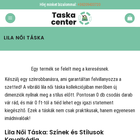
Skip
Hívj minket bizalommal:
+36209433720
to
content
LILA NŐI TÁSKA
Egy termék se felelt meg a keresésnek.
Készülj egy színrobbanásra, ami garantáltan felvillanyozza a
szetted! A
vibráló lila női táska kollekciójában merőben új
dimenziók nyílnak meg a stílus előtt. Pontosan 0 db csodás darab
vár rád, és már 0 ft-tól a tiéd lehet egy igazi statement
kiegészítő. Ezek a táskák nem csak praktikusak, hanem egyenesen
imádnivalóak!
Lila Női Táska: Színek és Stílusok
Kavalkádja