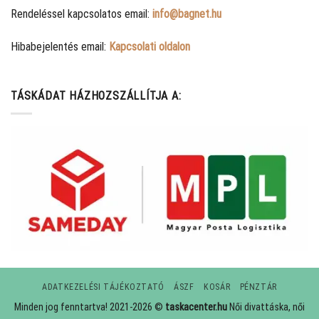
Rendeléssel kapcsolatos email:
info@bagnet.hu
Hibabejelentés email:
Kapcsolati oldalon
TÁSKÁDAT HÁZHOZSZÁLLÍTJA A:
ADATKEZELÉSI TÁJÉKOZTATÓ
ÁSZF
KOSÁR
PÉNZTÁR
Minden jog fenntartva! 2021-2026 ©
taskacenter.hu
Női divattáska, női