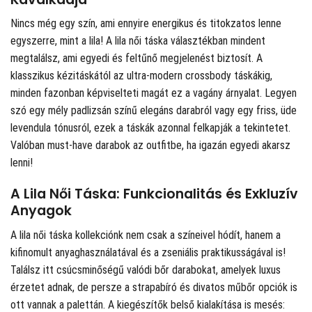
Nincs még egy szín, ami ennyire energikus és titokzatos lenne
egyszerre, mint a lila! A lila női táska választékban mindent
megtalálsz, ami egyedi és feltűnő megjelenést biztosít. A
klasszikus kézitáskától az ultra-modern crossbody táskákig,
minden fazonban képviselteti magát ez a vagány árnyalat. Legyen
szó egy mély padlizsán színű elegáns darabról vagy egy friss, üde
levendula tónusról, ezek a táskák azonnal felkapják a tekintetet.
Valóban must-have darabok az outfitbe, ha igazán egyedi akarsz
lenni!
A Lila Női Táska: Funkcionalitás és Exkluzív
Anyagok
A lila női táska kollekciónk nem csak a színeivel hódít, hanem a
kifinomult anyaghasználatával és a zseniális praktikusságával is!
Találsz itt csúcsminőségű valódi bőr darabokat, amelyek luxus
érzetet adnak, de persze a strapabíró és divatos műbőr opciók is
ott vannak a palettán. A kiegészítők belső kialakítása is mesés: