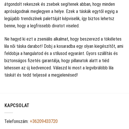
átgondolt rekeszek és zsebek segítenek abban, hogy minden
apróságodnak meglegyen a helye. Ezek a táskák egytől egyig a
legújabb trendszínek palettáját képviselik, így biztos lehetsz
benne, hogy a legfrissebb divatot viseled.
Ne hagyd ki ezt a zseniális alkalmat, hogy beszerezd a tökéletes
lila női táska darabot! Dobj a kosaradba egy olyan kiegészítőt, ami
feldobja a hangulatod és a stílusod egyaránt. Gyors szállítás és
biztonságos fizetés garantálja, hogy pillanatok alatt a tiéd
lehessen az új kedvenced. Válaszd ki most a legvibrálóbb lila
táskát és tedd teljessé a megjelenésed!
KAPCSOLAT
Telefonszám:
+36209433720