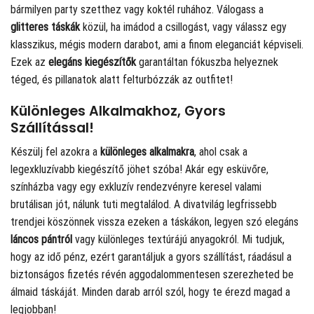
bármilyen party szetthez vagy koktél ruhához. Válogass a
glitteres táskák
közül, ha imádod a csillogást, vagy válassz egy
klasszikus, mégis modern darabot, ami a finom eleganciát képviseli.
Ezek az
elegáns kiegészítők
garantáltan fókuszba helyeznek
téged, és pillanatok alatt felturbózzák az outfitet!
Különleges Alkalmakhoz, Gyors
Szállítással!
Készülj fel azokra a
különleges alkalmakra
, ahol csak a
legexkluzívabb kiegészítő jöhet szóba! Akár egy esküvőre,
színházba vagy egy exkluzív rendezvényre keresel valami
brutálisan jót, nálunk tuti megtalálod. A divatvilág legfrissebb
trendjei köszönnek vissza ezeken a táskákon, legyen szó elegáns
láncos pántról
vagy különleges textúrájú anyagokról. Mi tudjuk,
hogy az idő pénz, ezért garantáljuk a gyors szállítást, ráadásul a
biztonságos fizetés révén aggodalommentesen szerezheted be
álmaid táskáját. Minden darab arról szól, hogy te érezd magad a
legjobban!