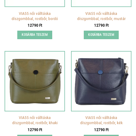
VIA55 női válltáska
VIA55 női válltáska
díszgombbal, rostbőr, bordó
díszgombbal, rostbőr, mustár
12790
Ft
12790
Ft
KOSÁRBA TESZEM
KOSÁRBA TESZEM
VIA55 női válltáska
VIA55 női válltáska
díszgombbal, rostbőr, khaki
díszgombbal, rostbőr, kék
12790
Ft
12790
Ft