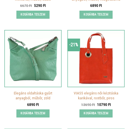
Original
Current
6670
Ft
5290
Ft
6890
Ft
price
price
was:
is:
KOSÁRBA TESZEM
KOSÁRBA TESZEM
6670 Ft.
5290 Ft.
-21%
Elegáns oldaltáska gyűrt
VIA55 elegáns női kézitáska
anyagból, műbőr, zöld
karikával, rostbőr, piros
Original
Current
6890
Ft
13690
Ft
10790
Ft
price
price
was:
is:
KOSÁRBA TESZEM
KOSÁRBA TESZEM
13690 Ft.
10790 Ft.