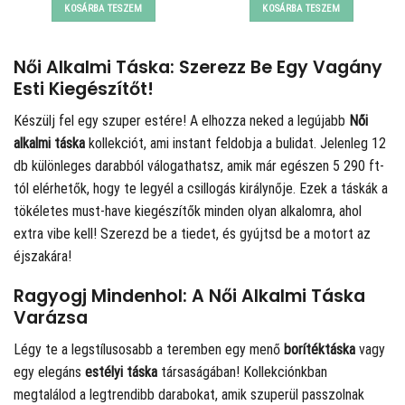
KOSÁRBA TESZEM
KOSÁRBA TESZEM
Női Alkalmi Táska: Szerezz Be Egy Vagány
Esti Kiegészítőt!
Készülj fel egy szuper estére! A
elhozza neked a legújabb
Női
alkalmi táska
kollekciót, ami instant feldobja a bulidat. Jelenleg 12
db különleges darabból válogathatsz, amik már egészen 5 290 ft-
tól elérhetők, hogy te legyél a csillogás királynője. Ezek a táskák a
tökéletes must-have kiegészítők minden olyan alkalomra, ahol
extra vibe kell! Szerezd be a tiedet, és gyújtsd be a motort az
éjszakára!
Ragyogj Mindenhol: A Női Alkalmi Táska
Varázsa
Légy te a legstílusosabb a teremben egy menő
borítéktáska
vagy
egy elegáns
estélyi táska
társaságában! Kollekciónkban
megtalálod a legtrendibb darabokat, amik szuperül passzolnak