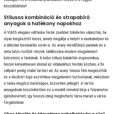
készülődésbe!
Stílusos kombináció és strapabíró
anyagok a hatékony napokhoz
A VIA55 elegáns válltáska ferde zsebbel tökéletes választás, ha
olyan kiegészítőt keres, amely megállja a helyét a munkahelyen és
a délutáni bevásárlás során is. Az arany metálfényű panelek és a
sima bézs rostbőr részek találkozása modern megjelenést
kölcsönöz a táskának. A hobo stílusú kialakítás ergonomikus,
hiszen kényelmesen idomul az oldalunkhoz hordás közben, a fix
vállpánt pedig stabil tartást ad. Az arany tónusú fém kiegészítők
és a diszkrét logó esztétikus megjelenést biztosítanak, miközben
a táska megőrzi barátságos, közvetlen jellegét. A tartós
anyagoknak köszönhetően ez a modell remekül bírja a folyamatos
igénybevételt, így hosszú ideig megbízható társa marad a városi
forgalomban.
Okos tárolás és kényelmes pakolhatóság a sűrű