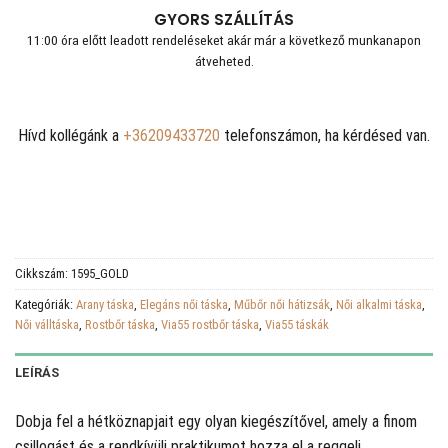
GYORS SZÁLLÍTÁS
11:00 óra előtt leadott rendeléseket akár már a következő munkanapon
átveheted.
Hívd kollégánk a
+36209433720
telefonszámon, ha kérdésed van.
Cikkszám:
1595_GOLD
Kategóriák:
Arany táska
,
Elegáns női táska
,
Műbőr női hátizsák
,
Női alkalmi táska
,
Női válltáska
,
Rostbőr táska
,
Via55 rostbőr táska
,
Via55 táskák
LEÍRÁS
Dobja fel a hétköznapjait egy olyan kiegészítővel, amely a finom
csillogást és a rendkívüli praktikumot hozza el a reggeli