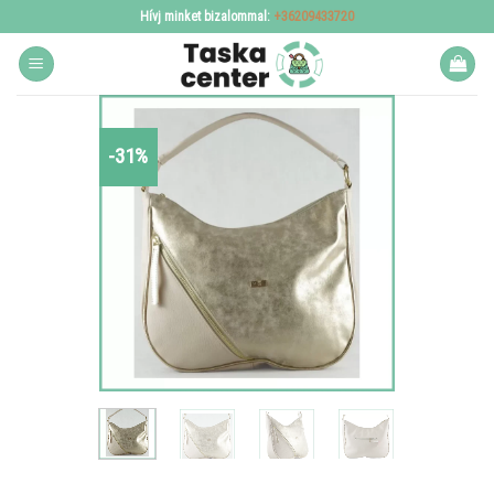
Skip
Hívj minket bizalommal:
+36209433720
to
content
-31%