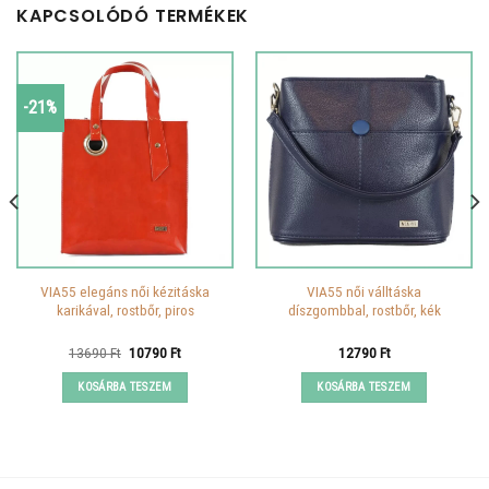
KAPCSOLÓDÓ TERMÉKEK
-21%
VIA55 elegáns női kézitáska
VIA55 női válltáska
karikával, rostbőr, piros
díszgombbal, rostbőr, kék
Original
Current
13690
Ft
10790
Ft
12790
Ft
price
price
was:
is:
KOSÁRBA TESZEM
KOSÁRBA TESZEM
13690 Ft.
10790 Ft.