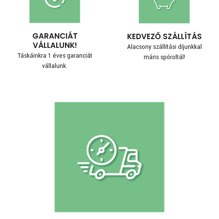
GARANCIÁT
KEDVEZŐ SZÁLLÍTÁS
VÁLLALUNK!
Alacsony szállítási díjunkkal
Táskáinkra 1 éves garanciát
máris spóroltál!
vállalunk.