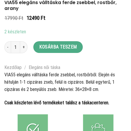
VIA55 elegáns válltáska ferde zsebbel, rostbőr,
arany
Original
Current
17990
Ft
12490
Ft
price
price
was:
is:
2 készleten
17990 Ft.
12490 Ft.
VIA55 elegáns válltáska ferde zsebbel, rostbőr, arany mennyiség
KOSÁRBA TESZEM
Kezdőlap
/
Elegáns női táska
VIA55 elegáns válltáska ferde zsebbel, rostbőrből. Elején és
hátulján 1-1 cipzáras zseb, felül is cipzáros. Belül egyterű, 1
cipzáras és 2 benyúlós zseb. Méretei: 36×28×8 cm.
Csak készleten lévő termékeket találsz a táskacenteren.