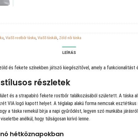
ska
,
Via55 rostbőr táska
,
Via55 táskák
,
Zöld női táska
LEÍRÁS
öld és fekete színekben játszó kiegészítővel, amely a funkcionalitást é
tílusos részletek
ület és a strapabíró fekete rostbőr találkozásából született. A táska 
rét VIA logó kapott helyet. A téglalap alakú forma nemcsak esztétikus 
ogy a táska remekül bírja a napi gyűrődést, legyen szó munkába járásról 
viseletbe anélkül, hogy túlságosan kirívó lenne.
hanó hétköznapokban