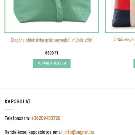
VIA55 elegán
Elegáns oldaltáska gyűrt anyagból, műbőr, zöld
6890
Ft
KOSÁRBA TESZEM
KAPCSOLAT
Telefonszám:
+36209433720
Rendeléssel kapcsolatos email:
info@bagnet.hu