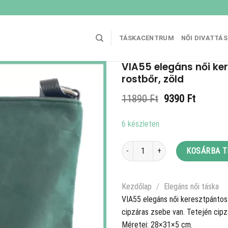
TÁSKACENTRUM
NŐI DIVATTÁ
VIA55 elegáns női ker
rostbőr, zöld
Original
Current
11890
Ft
9390
Ft
price
price
was:
is:
6 készleten
11890 Ft.
9390 Ft
VIA55 elegáns női keresztpántos tásk
KOSÁRBA 
Kezdőlap
/
Elegáns női táska
VIA55 elegáns női keresztpántos t
cipzáras zsebe van. Tetején cipzá
Méretei: 28×31×5 cm.