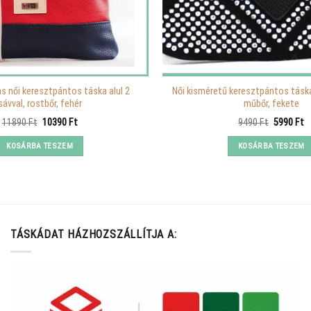
s női keresztpántos táska alul 2
Női kisméretű keresztpántos tásk
sávval, rostbőr, fehér
műbőr, fekete
Original
Current
Original
C
11890
Ft
10390
Ft
9490
Ft
5990
Ft
price
price
price
p
was:
is:
was:
is
KOSÁRBA TESZEM
KOSÁRBA TESZEM
11890 Ft.
10390 Ft.
9490 Ft.
5
TÁSKÁDAT HÁZHOZSZÁLLÍTJA A: