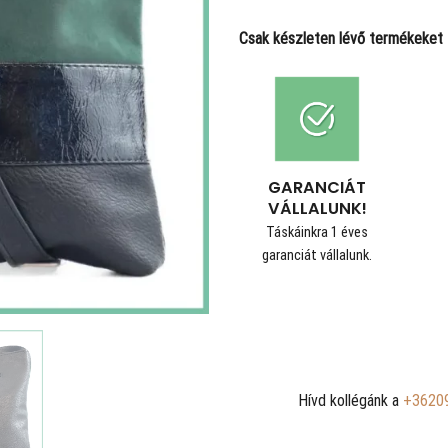
Csak készleten lévő termékeket t
GARANCIÁT
VÁLLALUNK!
Táskáinkra 1 éves
garanciát vállalunk.
Hívd kollégánk a
+3620