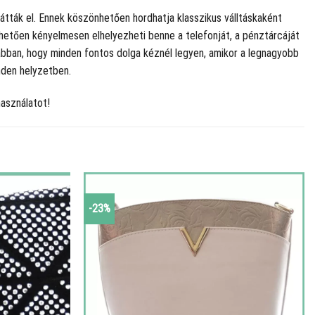
átták el. Ennek köszönhetően hordhatja klasszikus válltáskaként
etően kényelmesen elhelyezheti benne a telefonját, a pénztárcáját
 abban, hogy minden fontos dolga kéznél legyen, amikor a legnagyobb
nden helyzetben.
asználatot!
-23%