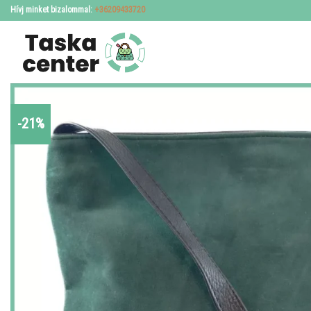
Skip
Hívj minket bizalommal:
+36209433720
to
content
-21%