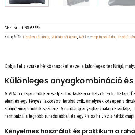
Cikkszám:
1195_GREEN
Kategóriák:
Elegáns női táska
,
Márkás női táska
,
Női keresztpántos táska
,
Rostbőr tá
Dobja fel a szürke hétköznapokat ezzel a különleges textúrájú, mélyz
Különleges anyagkombináció és s
A VIA55 elegáns női keresztpántos táska a sötétzöld velúr hatású fel
elem és egy fényes, lakkozott hatású csík, amelynek közepén a diszk
a mindennapi holmik számára. A minőségi anyaghasználat garantálja, h
harmonizál a legtöbb ruhadarabbal, és egy kis színt visz a hétköznapi 
Kényelmes használat és praktikum a ro