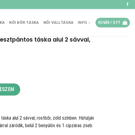
SKA
NŐI BŐR TÁSKA
NŐI VÁLLTÁSKA
INFO
KOSÁR /
0
FT
esztpántos táska alul 2 sávval,
.
a alul 2 sávval, rostbőr, zöld mennyiség
TESZEM
áska alul 2 sávval, rostbőr, zöld színben. Hátulján
rral záródik, belül 2 benyúlós és 1 cipzáras zseb.