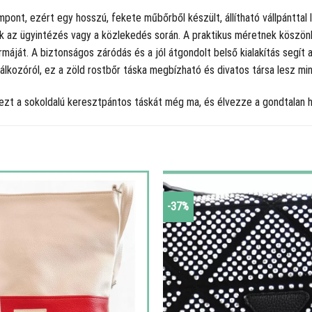
ont, ezért egy hosszú, fekete műbőrből készült, állítható vállpánttal l
k az ügyintézés vagy a közlekedés során. A praktikus méretnek köszönh
áját. A biztonságos záródás és a jól átgondolt belső kialakítás segít
álkozóról, ez a zöld rostbőr táska megbízható és divatos társa lesz mi
ezt a sokoldalú keresztpántos táskát még ma, és élvezze a gondtalan h
-37%