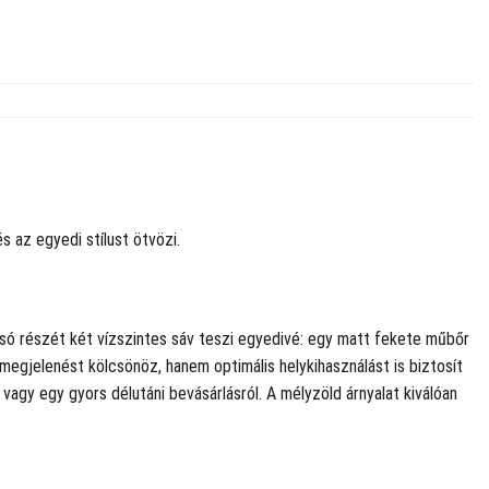
s az egyedi stílust ötvözi.
alsó részét két vízszintes sáv teszi egyedivé: egy matt fekete műbőr
megjelenést kölcsönöz, hanem optimális helykihasználást is biztosít
vagy egy gyors délutáni bevásárlásról. A mélyzöld árnyalat kiválóan