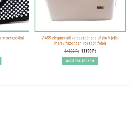
a strasszokkal,
VIA55 elegáns női keresztpántos táska V jellel
merev fazonban, rostbőr, fehér
urrent
Original
Current
14590
Ft
11190
Ft
rice
price
price
:
was:
is:
KOSÁRBA TESZEM
990 Ft.
14590 Ft.
11190 Ft.