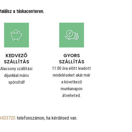
alálsz a táskacenteren.
GYORS
KEDVEZŐ
SZÁLLÍTÁS
SZÁLLÍTÁS
11:00 óra előtt leadott
Alacsony szállítási
rendeléseket akár már
díjunkkal máris
a következő
spóroltál!
munkanapon
átveheted.
9433720
telefonszámon, ha kérdésed van.