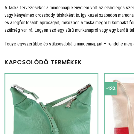
A táska tervezésekor a mindennapi kényelem volt az elsődleges szemp
vagy kényelmes crossbody táskaként is, így kezei szabadon maradna
és a legfontosabb apróságait, miközben a táska megőrzi kompakt form
szükség van rá. Legyen szó egy sűrű munkanapról vagy egy baráti tal
Tegye egyszerűbbé és stílusosabbá a mindennapjait – rendelje meg 
KAPCSOLÓDÓ TERMÉKEK
-13%