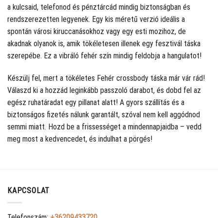
a kulcsaid, telefonod és pénztárcád mindig biztonságban és
rendszerezetten legyenek. Egy kis méretű verzió ideális a
spontán városi kiruccanásokhoz vagy egy esti mozihoz, de
akadnak olyanok is, amik tökéletesen illenek egy fesztivál táska
szerepébe. Ez a vibráló fehér szín mindig feldobja a hangulatot!
Készülj fel, mert a tökéletes Fehér crossbody táska már vár rád!
Válaszd ki a hozzád leginkább passzoló darabot, és dobd fel az
egész ruhatáradat egy pillanat alatt! A gyors szállítás és a
biztonságos fizetés nálunk garantált, szóval nem kell aggódnod
semmi miatt. Hozd be a frissességet a mindennapjaidba – vedd
meg most a kedvencedet, és indulhat a pörgés!
KAPCSOLAT
Telefonszám:
+36209433720