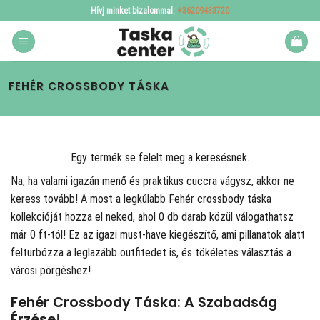
Skip
Hívj minket bizalommal:
+36209433720
to
content
FEHÉR CROSSBODY TÁSKA
Egy termék se felelt meg a keresésnek.
Na, ha valami igazán menő és praktikus cuccra vágysz, akkor ne
keress tovább! A
most a legkúlabb Fehér crossbody táska
kollekcióját hozza el neked, ahol 0 db darab közül válogathatsz
már 0 ft-tól! Ez az igazi must-have kiegészítő, ami pillanatok alatt
felturbózza a leglazább outfitedet is, és tökéletes választás a
városi pörgéshez!
Fehér Crossbody Táska: A Szabadság
Érzése!