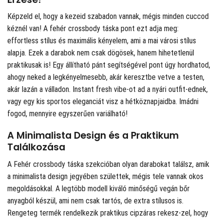
Képzeld el, hogy a kezeid szabadon vannak, mégis minden cuccod
kéznél van! A fehér crossbody táska pont ezt adja meg:
effortless stílus és maximális kényelem, ami a mai városi stílus
alapja. Ezek a darabok nem csak dögösek, hanem hihetetlenül
praktikusak is! Egy állítható pánt segítségével pont úgy hordhatod,
ahogy neked a legkényelmesebb, akár keresztbe vetve a testen,
akár lazán a válladon. Instant fresh vibe-ot ad a nyári outfit-ednek,
vagy egy kis sportos eleganciát visz a hétköznapjaidba. Imádni
fogod, mennyire egyszerűen variálható!
A Minimalista Design és a Praktikum
Találkozása
A Fehér crossbody táska szekcióban olyan darabokat találsz, amik
a minimalista design jegyében születtek, mégis tele vannak okos
megoldásokkal. A legtöbb modell kiváló minőségű vegán bőr
anyagból készül, ami nem csak tartós, de extra stílusos is.
Rengeteg termék rendelkezik praktikus cipzáras rekesz-zel, hogy